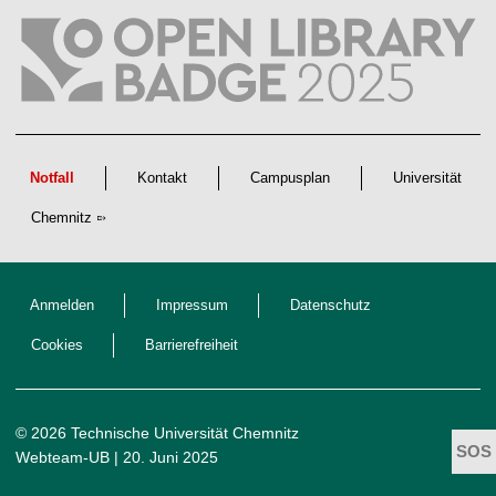
l
i
c
h
e
n
N
a
c
h
w
Notfall
Kontakt
Campusplan
Universität
u
c
Chemnitz
h
s
Anmelden
Impressum
Datenschutz
Cookies
Barrierefreiheit
© 2026 Technische Universität Chemnitz
Webteam-UB
| 20. Juni 2025