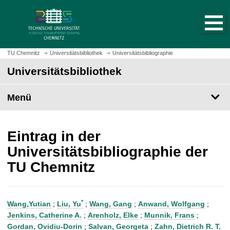
S
S
t
p
a
r
r
i
t
n
TU Chemnitz
Universitätsbibliothek
Universitätsbibliographie
s
g
Universitätsbibliothek
e
e
i
z
t
Menü
u
e
m
a
H
u
a
Eintrag in der
f
u
Universitätsbibliographie der
r
p
TU Chemnitz
u
t
f
i
e
n
n
h
*
Wang,Yutian
;
Liu, Yu
;
Wang, Gang
;
Anwand, Wolfgang
;
a
Jenkins, Catherine A.
;
Arenholz, Elke
;
Munnik, Frans
;
l
Gordan, Ovidiu-Dorin
;
Salvan, Georgeta
;
Zahn, Dietrich R. T.