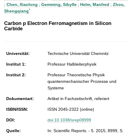
t
;
Chen, Xiaolong
;
Gemming, Sibylle
;
Helm, Manfred
;
Zhou,
*
Shengqiang
Carbon p Electron Ferromagnetism in Silicon
Carbide
Universität:
Technische Universität Chemnitz
Institut 1:
Professur Halbleiterphysik
Institut 2:
Professur Theoretische Physik
quantenmechanischer Prozesse und
Systeme
Dokumentart:
Artikel in Fachzeitschrift, referiert
ISBN/ISSN:
ISSN 2045-2322 (online)
DOI:
doi:10.1038/srep08999
Quelle:
In: Scientific Reports. - 5. 2015, 8999, S.