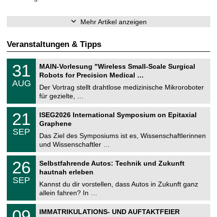
Mehr Artikel anzeigen
Veranstaltungen & Tipps
T
3
31
MAIN-Vorlesung "Wireless Small-Scale Surgical
U
1
Robots for Precision Medical …
C
.
AUG
h
0
Der Vortrag stellt drahtlose medizinische Mikroroboter
e
8
für gezielte, …
m
.
n
2
T
i
2
21
ISEG2026 International Symposium on Epitaxial
0
U
t
1
2
Graphene
C
z
.
6
SEP
h
0
Das Ziel des Symposiums ist es, Wissenschaftlerinnen
e
9
und Wissenschaftler …
m
.
n
2
T
i
2
26
Selbstfahrende Autos: Technik und Zukunft
0
U
t
6
2
hautnah erleben
C
z
.
6
SEP
h
0
Kannst du dir vorstellen, dass Autos in Zukunft ganz
e
9
allein fahren? In …
m
.
n
2
T
i
0
09
IMMATRIKULATIONS- UND AUFTAKTFEIER
0
U
t