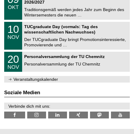
9
2
2026/2027
C
z
.
6
OKT
h
1
Traditionsgemäß werden jedes Jahr zum Beginn des
e
0
Wintersemesters die neuen …
m
.
n
2
Z
i
1
10
TUCgraduate Day (vormals: Tag des
0
e
t
0
2
wissenschaftlichen Nachwuchses)
n
z
.
6
NOV
t
1
Der TUCgraduate Day bringt Promotionsinteressierte,
r
1
Promovierende und …
u
.
m
2
T
f
2
20
Personalversammlung der TU Chemnitz
0
U
ü
0
2
C
r
Personalversammlung der TU Chemnitz
.
6
NOV
h
d
1
e
e
1
m
n
.
Veranstaltungskalender
n
w
2
i
i
0
t
s
2
Soziale Medien
z
s
6
e
n
Verbinde dich mit uns:
s
c
h
a
f
t