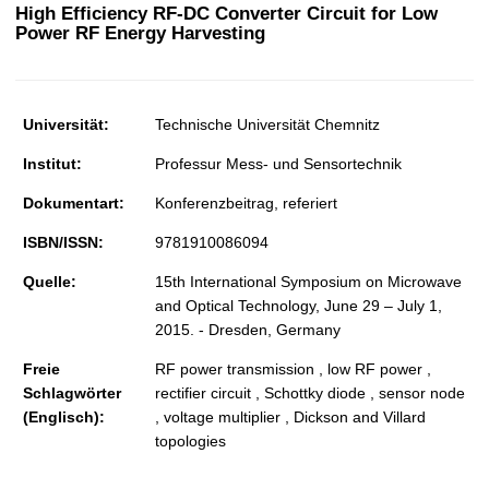
t
High Efficiency RF-DC Converter Circuit for Low
Power RF Energy Harvesting
Universität:
Technische Universität Chemnitz
Institut:
Professur Mess- und Sensortechnik
Dokumentart:
Konferenzbeitrag, referiert
ISBN/ISSN:
9781910086094
Quelle:
15th International Symposium on Microwave
and Optical Technology, June 29 – July 1,
2015. - Dresden, Germany
Freie
RF power transmission , low RF power ,
Schlagwörter
rectifier circuit , Schottky diode , sensor node
(Englisch):
, voltage multiplier , Dickson and Villard
topologies