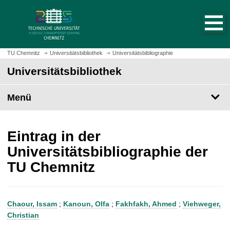
S
S
t
p
a
r
r
i
t
n
TU Chemnitz
Universitätsbibliothek
Universitätsbibliographie
s
g
Universitätsbibliothek
e
e
i
z
t
Menü
u
e
m
a
H
u
a
Eintrag in der
f
u
Universitätsbibliographie der
r
p
TU Chemnitz
u
t
f
i
e
n
n
h
Chaour, Issam
;
Kanoun, Olfa
;
Fakhfakh, Ahmed
;
Viehweger,
a
Christian
l