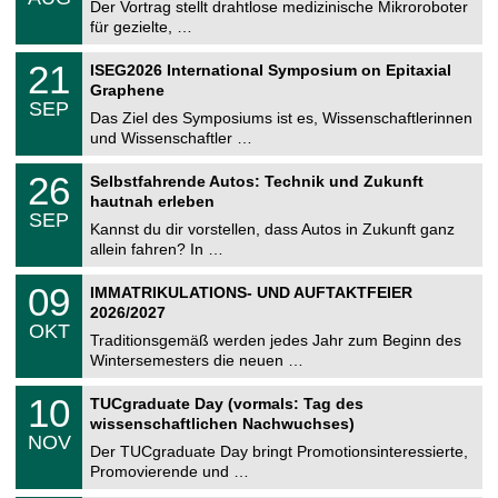
0
Der Vortrag stellt drahtlose medizinische Mikroroboter
e
8
für gezielte, …
m
.
n
2
T
i
2
21
ISEG2026 International Symposium on Epitaxial
0
U
t
1
2
Graphene
C
z
.
6
SEP
h
0
Das Ziel des Symposiums ist es, Wissenschaftlerinnen
e
9
und Wissenschaftler …
m
.
n
2
T
i
2
26
Selbstfahrende Autos: Technik und Zukunft
0
U
t
6
2
hautnah erleben
C
z
.
6
SEP
h
0
Kannst du dir vorstellen, dass Autos in Zukunft ganz
e
9
allein fahren? In …
m
.
n
2
T
i
0
09
IMMATRIKULATIONS- UND AUFTAKTFEIER
0
U
t
9
2
2026/2027
C
z
.
6
OKT
h
1
Traditionsgemäß werden jedes Jahr zum Beginn des
e
0
Wintersemesters die neuen …
m
.
n
2
Z
i
1
10
TUCgraduate Day (vormals: Tag des
0
e
t
0
2
wissenschaftlichen Nachwuchses)
n
z
.
6
NOV
t
1
Der TUCgraduate Day bringt Promotionsinteressierte,
r
1
Promovierende und …
u
.
m