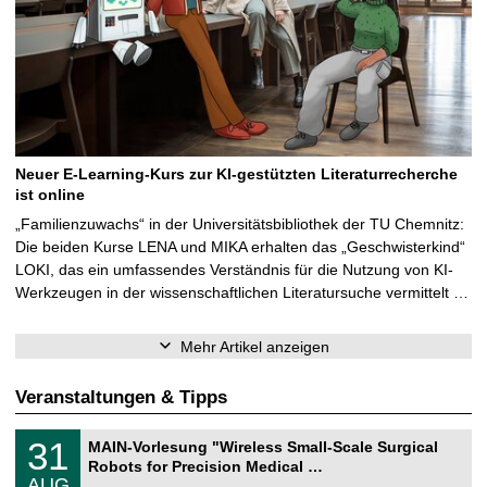
Neuer E-Learning-Kurs zur KI-gestützten Literaturrecherche
ist online
„Familienzuwachs“ in der Universitätsbibliothek der TU Chemnitz:
Die beiden Kurse LENA und MIKA erhalten das „Geschwisterkind“
LOKI, das ein umfassendes Verständnis für die Nutzung von KI-
Werkzeugen in der wissenschaftlichen Literatursuche vermittelt …
Mehr Artikel anzeigen
Veranstaltungen & Tipps
T
3
31
MAIN-Vorlesung "Wireless Small-Scale Surgical
U
1
Robots for Precision Medical …
C
.
AUG
h