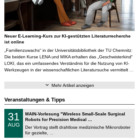
Neuer E-Learning-Kurs zur KI-gestützten Literaturrecherche
ist online
„Familienzuwachs“ in der Universitätsbibliothek der TU Chemnitz:
Die beiden Kurse LENA und MIKA erhalten das „Geschwisterkind“
LOKI, das ein umfassendes Verständnis für die Nutzung von KI-
Werkzeugen in der wissenschaftlichen Literatursuche vermittelt …
Mehr Artikel anzeigen
Veranstaltungen & Tipps
T
3
31
MAIN-Vorlesung "Wireless Small-Scale Surgical
U
1
Robots for Precision Medical …
C
.
AUG
h
0
Der Vortrag stellt drahtlose medizinische Mikroroboter
e
8
für gezielte, …
m
.
n