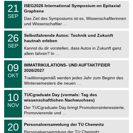
2
T
i
2
21
ISEG2026 International Symposium on Epitaxial
0
U
t
1
2
Graphene
C
z
.
6
SEP
h
0
Das Ziel des Symposiums ist es, Wissenschaftlerinnen
e
9
und Wissenschaftler …
m
.
n
2
T
i
2
26
Selbstfahrende Autos: Technik und Zukunft
0
U
t
6
2
hautnah erleben
C
z
.
6
SEP
h
0
Kannst du dir vorstellen, dass Autos in Zukunft ganz
e
9
allein fahren? In …
m
.
n
2
T
i
0
09
IMMATRIKULATIONS- UND AUFTAKTFEIER
0
U
t
9
2
2026/2027
C
z
.
6
OKT
h
1
Traditionsgemäß werden jedes Jahr zum Beginn des
e
0
Wintersemesters die neuen …
m
.
n
2
Z
i
1
10
TUCgraduate Day (vormals: Tag des
0
e
t
0
2
wissenschaftlichen Nachwuchses)
n
z
.
6
NOV
t
1
Der TUCgraduate Day bringt Promotionsinteressierte,
r
1
Promovierende und …
u
.
m
2
T
f
2
20
Personalversammlung der TU Chemnitz
0
U
ü
0
2
C
r
Personalversammlung der TU Chemnitz
.