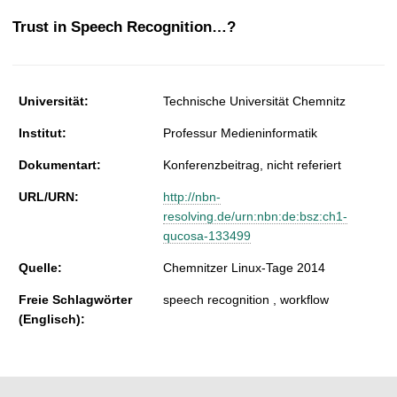
t
Trust in Speech Recognition…?
Universität:
Technische Universität Chemnitz
Institut:
Professur Medieninformatik
Dokumentart:
Konferenzbeitrag, nicht referiert
URL/URN:
http://nbn-
resolving.de/urn:nbn:de:bsz:ch1-
qucosa-133499
Quelle:
Chemnitzer Linux-Tage 2014
Freie Schlagwörter
speech recognition , workflow
(Englisch):