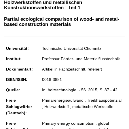
Holzwerkstoffen und metallischen
t
Konstruktionswerkstoffen : Teil 1
Partial ecological comparison of wood- and metal-
based construction materials
Universität:
Technische Universität Chemnitz
Institut:
Professur Förder- und Materialflusstechnik
Dokumentart:
Artikel in Fachzeitschrift, referiert
ISBN/ISSN:
0018-3881
Quelle:
In: holztechnologie. - 56. 2015, S. 37 - 42
Freie
Primärenergieaufwand , Treibhauspotenzial
Schlagwörter
, Holzwerkstoff , metallische Werkstoffe
(Deutsch):
Freie
Primary energy consumption , global