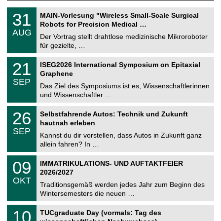
T
3
31
MAIN-Vorlesung "Wireless Small-Scale Surgical
U
1
Robots for Precision Medical …
C
.
AUG
h
0
Der Vortrag stellt drahtlose medizinische Mikroroboter
e
8
für gezielte, …
m
.
n
2
T
i
2
21
ISEG2026 International Symposium on Epitaxial
0
U
t
1
2
Graphene
C
z
.
6
SEP
h
0
Das Ziel des Symposiums ist es, Wissenschaftlerinnen
e
9
und Wissenschaftler …
m
.
n
2
T
i
2
26
Selbstfahrende Autos: Technik und Zukunft
0
U
t
6
2
hautnah erleben
C
z
.
6
SEP
h
0
Kannst du dir vorstellen, dass Autos in Zukunft ganz
e
9
allein fahren? In …
m
.
n
2
T
i
0
09
IMMATRIKULATIONS- UND AUFTAKTFEIER
0
U
t
9
2
2026/2027
C
z
.
6
OKT
h
1
Traditionsgemäß werden jedes Jahr zum Beginn des
e
0
Wintersemesters die neuen …
m
.
n
2
Z
i
1
10
TUCgraduate Day (vormals: Tag des
0
e
t
0
2