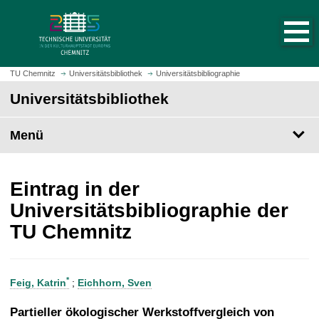
S
S
t
p
a
r
r
i
t
n
TU Chemnitz
Universitätsbibliothek
Universitätsbibliographie
s
g
Universitätsbibliothek
e
e
i
z
t
Menü
u
e
m
a
H
u
a
Eintrag in der
f
u
Universitätsbibliographie der
r
p
TU Chemnitz
u
t
f
i
e
n
n
h
*
Feig, Katrin
;
Eichhorn, Sven
a
l
Partieller ökologischer Werkstoffvergleich von