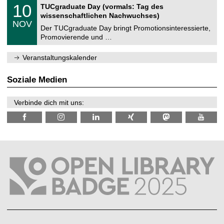
Z
i
1
10
TUCgraduate Day (vormals: Tag des
0
e
t
0
2
wissenschaftlichen Nachwuchses)
n
z
.
6
NOV
t
1
Der TUCgraduate Day bringt Promotionsinteressierte,
r
1
Promovierende und …
u
.
m
2
f
0
Veranstaltungskalender
ü
2
r
6
d
Soziale Medien
e
n
w
Verbinde dich mit uns:
i
s
s
e
n
s
c
h
a
f
t
l
i
c
h
e