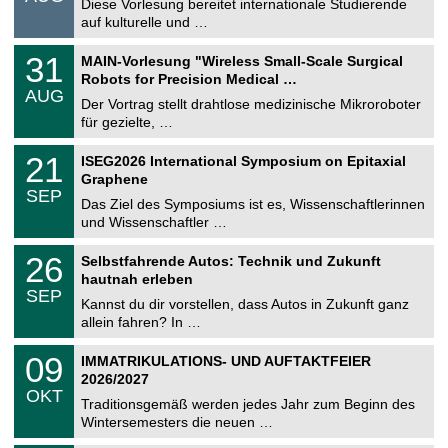
0
Diese Vorlesung bereitet internationale Studierende
t
8
auf kulturelle und …
i
.
g
2
T
e
3
31
MAIN-Vorlesung "Wireless Small-Scale Surgical
0
U
1
2
Robots for Precision Medical …
C
.
6
AUG
h
0
Der Vortrag stellt drahtlose medizinische Mikroroboter
e
8
für gezielte, …
m
.
n
2
T
i
2
21
ISEG2026 International Symposium on Epitaxial
0
U
t
1
2
Graphene
C
z
.
6
SEP
h
0
Das Ziel des Symposiums ist es, Wissenschaftlerinnen
e
9
und Wissenschaftler …
m
.
n
2
T
i
2
26
Selbstfahrende Autos: Technik und Zukunft
0
U
t
6
2
hautnah erleben
C
z
.
6
SEP
h
0
Kannst du dir vorstellen, dass Autos in Zukunft ganz
e
9
allein fahren? In …
m
.
n
2
T
i
0
09
IMMATRIKULATIONS- UND AUFTAKTFEIER
0
U
t
9
2
2026/2027
C
z
.
6
OKT
h
1
Traditionsgemäß werden jedes Jahr zum Beginn des
e
0
Wintersemesters die neuen …
m
.
n
2