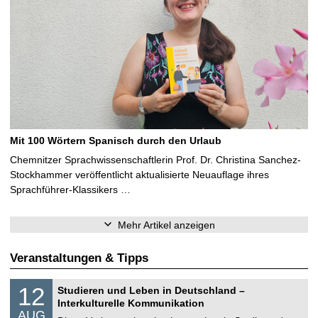
Mit 100 Wörtern Spanisch durch den Urlaub
Chemnitzer Sprachwissenschaftlerin Prof. Dr. Christina Sanchez-
Stockhammer veröffentlicht aktualisierte Neuauflage ihres
Sprachführer-Klassikers …
Mehr Artikel anzeigen
Veranstaltungen & Tipps
S
1
12
Studieren und Leben in Deutschland –
o
2
Interkulturelle Kommunikation
n
.
AUG
s