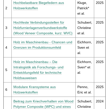
t
Hochbelastbare Biegefedern aus
Kluge,
2025
2
Holzwerkstoffen
Patrick*
et al.
Hochfeste Verbindungsstellen für
Schubert,
2025
3
Holzfurnierlagenverbundwerkstoffe
Christine
(Wood Veneer Composite, kurz: WVC)
et al.
Holz im Maschinenbau - Chancen und
Eichhorn,
2025
4
Grenzen im Produktionsumfeld
Sven et
al.
Holz im Maschinenbau – Die
Eichhorn,
2025
Intralogistik als Forschungs- und
Sven* et
5
Entwicklungsfeld für technische
al.
Holzbauweisen
Modulare Kransysteme aus
Penno,
2025
6
Holzwerkstoffen
Eric et al.
Beitrag zum Kriechverhalten von Wood
Schubert,
2024
Polymer Composite (WPC) und eines
Christine