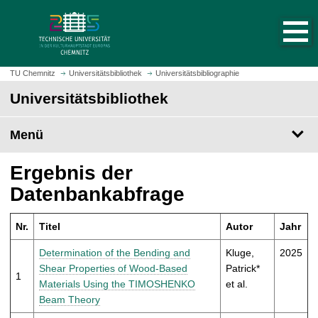
S
S
t
p
a
r
r
i
t
n
TU Chemnitz
Universitätsbibliothek
Universitätsbibliographie
s
g
Universitätsbibliothek
e
e
i
z
t
Menü
u
e
m
a
H
Ergebnis der
u
a
Datenbankabfrage
f
u
r
p
u
Nr.
Titel
Autor
Jahr
t
f
i
Determination of the Bending and
Kluge,
2025
e
n
Shear Properties of Wood-Based
Patrick*
n
1
h
Materials Using the TIMOSHENKO
et al.
a
Beam Theory
l