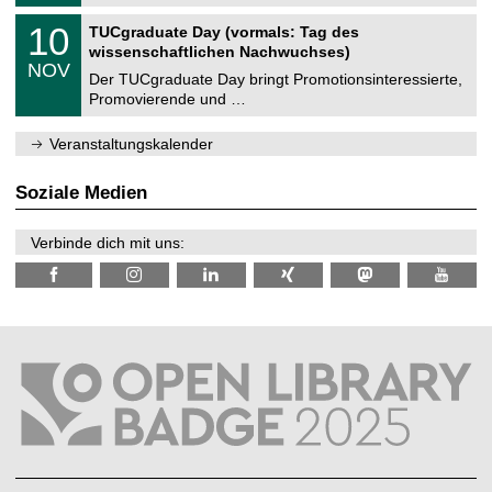
.
n
2
Z
i
1
10
TUCgraduate Day (vormals: Tag des
0
e
t
0
2
wissenschaftlichen Nachwuchses)
n
z
.
6
NOV
t
1
Der TUCgraduate Day bringt Promotionsinteressierte,
r
1
Promovierende und …
u
.
m
2
f
0
Veranstaltungskalender
ü
2
r
6
d
Soziale Medien
e
n
w
Verbinde dich mit uns:
i
s
s
e
n
s
c
h
a
f
t
l
i
c
h