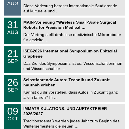
.
AUG
s
0
Diese Vorlesung bereitet internationale Studierende
t
8
auf kulturelle und …
i
.
g
2
T
e
3
31
MAIN-Vorlesung "Wireless Small-Scale Surgical
0
U
1
2
Robots for Precision Medical …
C
.
6
AUG
h
0
Der Vortrag stellt drahtlose medizinische Mikroroboter
e
8
für gezielte, …
m
.
n
2
T
i
2
21
ISEG2026 International Symposium on Epitaxial
0
U
t
1
2
Graphene
C
z
.
6
SEP
h
0
Das Ziel des Symposiums ist es, Wissenschaftlerinnen
e
9
und Wissenschaftler …
m
.
n
2
T
i
2
26
Selbstfahrende Autos: Technik und Zukunft
0
U
t
6
2
hautnah erleben
C
z
.
6
SEP
h
0
Kannst du dir vorstellen, dass Autos in Zukunft ganz
e
9
allein fahren? In …
m
.
n
2
T
i
0
09
IMMATRIKULATIONS- UND AUFTAKTFEIER
0
U
t
9
2
2026/2027
C
z
.
6
OKT
h
1
Traditionsgemäß werden jedes Jahr zum Beginn des
e
0
Wintersemesters die neuen …
m