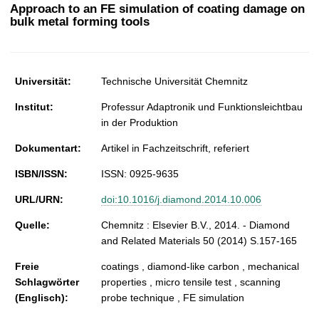
t
Approach to an FE simulation of coating damage on
bulk metal forming tools
Universität:
Technische Universität Chemnitz
Institut:
Professur Adaptronik und Funktionsleichtbau
in der Produktion
Dokumentart:
Artikel in Fachzeitschrift, referiert
ISBN/ISSN:
ISSN: 0925-9635
URL/URN:
doi:10.1016/j.diamond.2014.10.006
Quelle:
Chemnitz : Elsevier B.V., 2014. - Diamond
and Related Materials 50 (2014) S.157-165
Freie
coatings , diamond-like carbon , mechanical
Schlagwörter
properties , micro tensile test , scanning
(Englisch):
probe technique , FE simulation