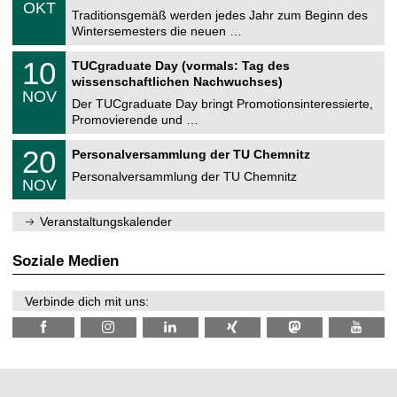
.
6
OKT
h
1
Traditionsgemäß werden jedes Jahr zum Beginn des
e
0
Wintersemesters die neuen …
m
.
n
2
Z
i
1
10
TUCgraduate Day (vormals: Tag des
0
e
t
0
2
wissenschaftlichen Nachwuchses)
n
z
.
6
NOV
t
1
Der TUCgraduate Day bringt Promotionsinteressierte,
r
1
Promovierende und …
u
.
m
2
T
f
2
20
Personalversammlung der TU Chemnitz
0
U
ü
0
2
C
r
Personalversammlung der TU Chemnitz
.
6
NOV
h
d
1
e
e
1
m
n
.
Veranstaltungskalender
n
w
2
i
i
0
t
s
2
Soziale Medien
z
s
6
e
n
Verbinde dich mit uns:
s
c
h
a
f
t
l