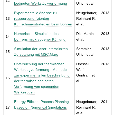
12
bedingten Werkstückverformung
Ulrich et al.
Experimentelle Analyse zu
Neugebauer,
2013
13
ressourceneffizienten
Reinhard R.
Kühlschmierstrategien beim Bohren
et al.
Numerische Simulation des
Dix, Martin
2013
14
Bohrens mit kryogener Kühlung
et al.
Simulation der laserunterstützten
Semmler,
2013
15
Zerspanung mit MSC.Marc
Ulrich et al.
Untersuchung der thermischen
Drossel,
2013
Werkzeugverformung : Methode
Welf-
zur experimentellen Beschreibung
Guntram et
16
der thermisch bedingten
al.
Verformung von spanenden
Werkzeugen
Energy Efficient Process Planning
Neugebauer,
2011
17
Based on Numerical Simulations
Reinhard R.
et al.