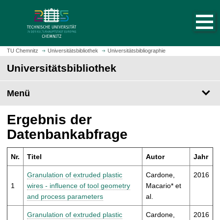
S
S
t
p
a
r
r
i
t
n
TU Chemnitz
Universitätsbibliothek
Universitätsbibliographie
s
g
Universitätsbibliothek
e
e
i
z
t
Menü
u
e
m
a
H
Ergebnis der
u
a
Datenbankabfrage
f
u
r
p
u
Nr.
Titel
Autor
Jahr
t
f
i
Granulation of extruded plastic
Cardone,
2016
e
n
1
wires - influence of tool geometry
Macario* et
n
h
and process parameters
al.
a
l
Granulation of extruded plastic
Cardone,
2016