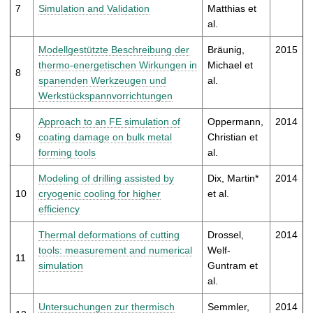
7
Simulation and Validation
Matthias et
al.
Modellgestützte Beschreibung der
Bräunig,
2015
thermo-energetischen Wirkungen in
Michael et
8
spanenden Werkzeugen und
al.
Werkstückspannvorrichtungen
Approach to an FE simulation of
Oppermann,
2014
9
coating damage on bulk metal
Christian et
forming tools
al.
Modeling of drilling assisted by
Dix, Martin*
2014
10
cryogenic cooling for higher
et al.
efficiency
Thermal deformations of cutting
Drossel,
2014
tools: measurement and numerical
Welf-
11
simulation
Guntram et
al.
Untersuchungen zur thermisch
Semmler,
2014