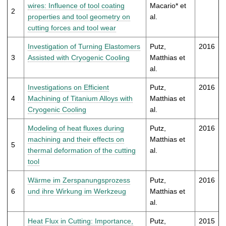
t
wires: Influence of tool coating
Macario* et
2
properties and tool geometry on
al.
cutting forces and tool wear
Investigation of Turning Elastomers
Putz,
2016
3
Assisted with Cryogenic Cooling
Matthias et
al.
Investigations on Efficient
Putz,
2016
4
Machining of Titanium Alloys with
Matthias et
Cryogenic Cooling
al.
Modeling of heat fluxes during
Putz,
2016
machining and their effects on
Matthias et
5
thermal deformation of the cutting
al.
tool
Wärme im Zerspanungsprozess
Putz,
2016
6
und ihre Wirkung im Werkzeug
Matthias et
al.
Heat Flux in Cutting: Importance,
Putz,
2015