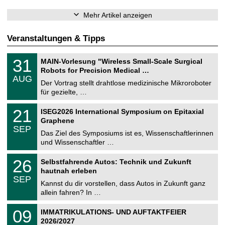
Mehr Artikel anzeigen
Veranstaltungen & Tipps
T
3
31
MAIN-Vorlesung "Wireless Small-Scale Surgical
U
1
Robots for Precision Medical …
C
.
AUG
h
0
Der Vortrag stellt drahtlose medizinische Mikroroboter
e
8
für gezielte, …
m
.
n
2
T
i
2
21
ISEG2026 International Symposium on Epitaxial
0
U
t
1
2
Graphene
C
z
.
6
SEP
h
0
Das Ziel des Symposiums ist es, Wissenschaftlerinnen
e
9
und Wissenschaftler …
m
.
n
2
T
i
2
26
Selbstfahrende Autos: Technik und Zukunft
0
U
t
6
2
hautnah erleben
C
z
.
6
SEP
h
0
Kannst du dir vorstellen, dass Autos in Zukunft ganz
e
9
allein fahren? In …
m
.
n
2
T
i
0
09
IMMATRIKULATIONS- UND AUFTAKTFEIER
0
U
t
9
2
2026/2027
C
z