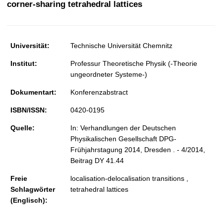
corner-sharing tetrahedral lattices
t
Universität:
Technische Universität Chemnitz
Institut:
Professur Theoretische Physik (-Theorie
ungeordneter Systeme-)
Dokumentart:
Konferenzabstract
ISBN/ISSN:
0420-0195
Quelle:
In: Verhandlungen der Deutschen
Physikalischen Gesellschaft DPG-
Frühjahrstagung 2014, Dresden . - 4/2014,
Beitrag DY 41.44
Freie
localisation-delocalisation transitions ,
Schlagwörter
tetrahedral lattices
(Englisch):