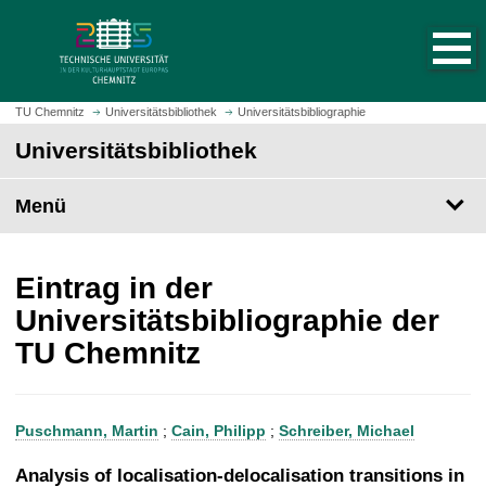
S
S
t
p
a
r
r
i
t
n
TU Chemnitz
Universitätsbibliothek
Universitätsbibliographie
s
g
Universitätsbibliothek
e
e
i
z
t
Menü
u
e
m
a
H
u
a
Eintrag in der
f
u
Universitätsbibliographie der
r
p
TU Chemnitz
u
t
f
i
e
n
n
h
Puschmann, Martin
;
Cain, Philipp
;
Schreiber, Michael
a
l
Analysis of localisation-delocalisation transitions in