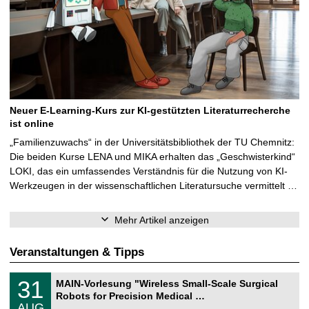
Neuer E-Learning-Kurs zur KI-gestützten Literaturrecherche
ist online
„Familienzuwachs“ in der Universitätsbibliothek der TU Chemnitz:
Die beiden Kurse LENA und MIKA erhalten das „Geschwisterkind“
LOKI, das ein umfassendes Verständnis für die Nutzung von KI-
Werkzeugen in der wissenschaftlichen Literatursuche vermittelt …
Mehr Artikel anzeigen
Veranstaltungen & Tipps
T
3
31
MAIN-Vorlesung "Wireless Small-Scale Surgical
U
1
Robots for Precision Medical …
C
.
AUG
h