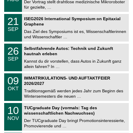
0
Der Vortrag stellt drahtlose medizinische Mikroroboter
e
8
für gezielte, …
m
.
n
2
T
i
2
21
ISEG2026 International Symposium on Epitaxial
0
U
t
1
2
Graphene
C
z
.
6
SEP
h
0
Das Ziel des Symposiums ist es, Wissenschaftlerinnen
e
9
und Wissenschaftler …
m
.
n
2
T
i
2
26
Selbstfahrende Autos: Technik und Zukunft
0
U
t
6
2
hautnah erleben
C
z
.
6
SEP
h
0
Kannst du dir vorstellen, dass Autos in Zukunft ganz
e
9
allein fahren? In …
m
.
n
2
T
i
0
09
IMMATRIKULATIONS- UND AUFTAKTFEIER
0
U
t
9
2
2026/2027
C
z
.
6
OKT
h
1
Traditionsgemäß werden jedes Jahr zum Beginn des
e
0
Wintersemesters die neuen …
m
.
n
2
Z
i
1
10
TUCgraduate Day (vormals: Tag des
0
e
t
0
2
wissenschaftlichen Nachwuchses)
n
z
.
6
NOV
t
1
Der TUCgraduate Day bringt Promotionsinteressierte,
r
1
Promovierende und …
u
.
m