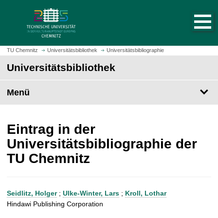
S
S
t
p
a
r
r
i
t
n
TU Chemnitz
Universitätsbibliothek
Universitätsbibliographie
s
g
Universitätsbibliothek
e
e
i
z
t
Menü
u
e
m
a
H
u
a
Eintrag in der
f
u
Universitätsbibliographie der
r
p
TU Chemnitz
u
t
f
i
e
n
n
h
Seidlitz, Holger
;
Ulke-Winter, Lars
;
Kroll, Lothar
a
Hindawi Publishing Corporation
l