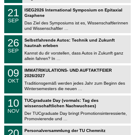
.
n
2
T
i
2
21
ISEG2026 International Symposium on Epitaxial
0
U
t
1
2
Graphene
C
z
.
6
SEP
h
0
Das Ziel des Symposiums ist es, Wissenschaftlerinnen
e
9
und Wissenschaftler …
m
.
n
2
T
i
2
26
Selbstfahrende Autos: Technik und Zukunft
0
U
t
6
2
hautnah erleben
C
z
.
6
SEP
h
0
Kannst du dir vorstellen, dass Autos in Zukunft ganz
e
9
allein fahren? In …
m
.
n
2
T
i
0
09
IMMATRIKULATIONS- UND AUFTAKTFEIER
0
U
t
9
2
2026/2027
C
z
.
6
OKT
h
1
Traditionsgemäß werden jedes Jahr zum Beginn des
e
0
Wintersemesters die neuen …
m
.
n
2
Z
i
1
10
TUCgraduate Day (vormals: Tag des
0
e
t
0
2
wissenschaftlichen Nachwuchses)
n
z
.
6
NOV
t
1
Der TUCgraduate Day bringt Promotionsinteressierte,
r
1
Promovierende und …
u
.
m
2
T
f
2
20
Personalversammlung der TU Chemnitz
0
U
ü
0