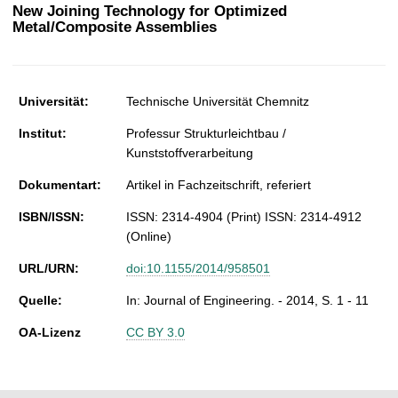
t
New Joining Technology for Optimized
Metal/Composite Assemblies
Universität:
Technische Universität Chemnitz
Institut:
Professur Strukturleichtbau /
Kunststoffverarbeitung
Dokumentart:
Artikel in Fachzeitschrift, referiert
ISBN/ISSN:
ISSN: 2314-4904 (Print) ISSN: 2314-4912
(Online)
URL/URN:
doi:10.1155/2014/958501
Quelle:
In: Journal of Engineering. - 2014, S. 1 - 11
OA-Lizenz
CC BY 3.0