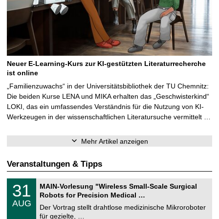
Neuer E-Learning-Kurs zur KI-gestützten Literaturrecherche
ist online
„Familienzuwachs“ in der Universitätsbibliothek der TU Chemnitz:
Die beiden Kurse LENA und MIKA erhalten das „Geschwisterkind“
LOKI, das ein umfassendes Verständnis für die Nutzung von KI-
Werkzeugen in der wissenschaftlichen Literatursuche vermittelt …
Mehr Artikel anzeigen
Veranstaltungen & Tipps
T
3
31
MAIN-Vorlesung "Wireless Small-Scale Surgical
U
1
Robots for Precision Medical …
C
.
AUG
h
0
Der Vortrag stellt drahtlose medizinische Mikroroboter
e
8
für gezielte, …
m