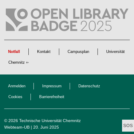
t
l
i
c
h
e
n
N
a
c
h
w
Notfall
Kontakt
Campusplan
Universität
u
c
Chemnitz
h
s
Anmelden
Impressum
Datenschutz
Cookies
Barrierefreiheit
© 2026 Technische Universität Chemnitz
Webteam-UB
| 20. Juni 2025