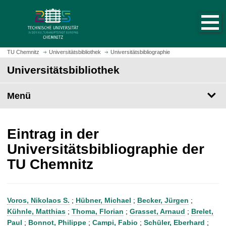
S
S
t
p
a
r
r
i
t
n
TU Chemnitz
Universitätsbibliothek
Universitätsbibliographie
s
g
Universitätsbibliothek
e
e
i
z
t
Menü
u
e
m
a
H
u
a
Eintrag in der
f
u
Universitätsbibliographie der
r
p
TU Chemnitz
u
t
f
i
e
n
n
h
Voros, Nikolaos S.
;
Hübner, Michael
;
Becker, Jürgen
;
a
Kühnle, Matthias
;
Thoma, Florian
;
Grasset, Arnaud
;
Brelet,
l
Paul
;
Bonnot, Philippe
;
Campi, Fabio
;
Schüler, Eberhard
;