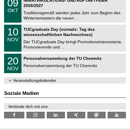
09
IMMATRIKULATIONS- UND AUFTAKTFEIER
0
U
t
9
2
2026/2027
C
z
.
6
OKT
h
1
Traditionsgemäß werden jedes Jahr zum Beginn des
e
0
Wintersemesters die neuen …
m
.
n
2
Z
i
1
10
TUCgraduate Day (vormals: Tag des
0
e
t
0
2
wissenschaftlichen Nachwuchses)
n
z
.
6
NOV
t
1
Der TUCgraduate Day bringt Promotionsinteressierte,
r
1
Promovierende und …
u
.
m
2
T
f
2
20
Personalversammlung der TU Chemnitz
0
U
ü
0
2
C
r
Personalversammlung der TU Chemnitz
.
6
NOV
h
d
1
e
e
1
m
n
.
Veranstaltungskalender
n
w
2
i
i
0
t
s
2
Soziale Medien
z
s
6
e
n
Verbinde dich mit uns:
s
c
h
a
f