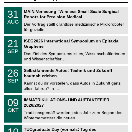
T
3
31
MAIN-Vorlesung "Wireless Small-Scale Surgical
U
1
Robots for Precision Medical …
C
.
AUG
h
0
Der Vortrag stellt drahtlose medizinische Mikroroboter
e
8
für gezielte, …
m
.
n
2
T
i
2
21
ISEG2026 International Symposium on Epitaxial
0
U
t
1
2
Graphene
C
z
.
6
SEP
h
0
Das Ziel des Symposiums ist es, Wissenschaftlerinnen
e
9
und Wissenschaftler …
m
.
n
2
T
i
2
26
Selbstfahrende Autos: Technik und Zukunft
0
U
t
6
2
hautnah erleben
C
z
.
6
SEP
h
0
Kannst du dir vorstellen, dass Autos in Zukunft ganz
e
9
allein fahren? In …
m
.
n
2
T
i
0
09
IMMATRIKULATIONS- UND AUFTAKTFEIER
0
U
t
9
2
2026/2027
C
z
.
6
OKT
h
1
Traditionsgemäß werden jedes Jahr zum Beginn des
e
0
Wintersemesters die neuen …
m
.
n
2
Z
i
1
10
TUCgraduate Day (vormals: Tag des
0
e