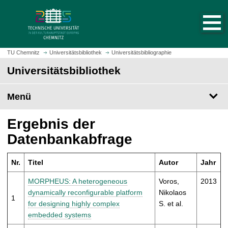
S
S
t
p
a
r
r
i
t
n
TU Chemnitz
Universitätsbibliothek
Universitätsbibliographie
s
g
Universitätsbibliothek
e
e
i
z
t
Menü
u
e
m
a
H
Ergebnis der
u
a
Datenbankabfrage
f
u
r
p
u
Nr.
Titel
Autor
Jahr
t
f
i
MORPHEUS: A heterogeneous
Voros,
2013
e
n
dynamically reconfigurable platform
Nikolaos
n
1
h
for designing highly complex
S. et al.
a
embedded systems
l