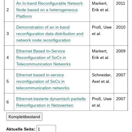
t
An In-band Reconfigurable Network
Markert,
2011
2
Node based on a heterogeneous
Erik et al.
Platform
Demonstration of an in-band
Proß, Uwe
2010
3
reconfiguration data distribution and
et al.
network node reconfiguration
Ethernet Based In-Service
Markert,
2009
4
Reconfiguration of SoCs in
Erik et al.
Telecommunication Networks
Ethernet based in-service
Schneider,
2007
5
reconfiguration of SoCs in
Axel et al.
telecommunication networks
Ethernet-basierte dynamisch partielle
Proß, Uwe
2007
6
Rekonfiguration in Netzwerken
et al.
Aktuelle Seite: