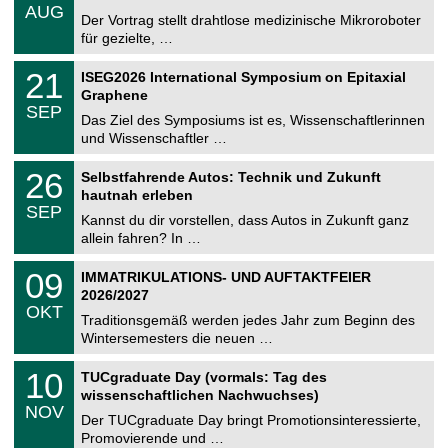
.
AUG
h
0
Der Vortrag stellt drahtlose medizinische Mikroroboter
e
8
für gezielte, …
m
.
n
2
T
i
2
21
ISEG2026 International Symposium on Epitaxial
0
U
t
1
2
Graphene
C
z
.
6
SEP
h
0
Das Ziel des Symposiums ist es, Wissenschaftlerinnen
e
9
und Wissenschaftler …
m
.
n
2
T
i
2
26
Selbstfahrende Autos: Technik und Zukunft
0
U
t
6
2
hautnah erleben
C
z
.
6
SEP
h
0
Kannst du dir vorstellen, dass Autos in Zukunft ganz
e
9
allein fahren? In …
m
.
n
2
T
i
0
09
IMMATRIKULATIONS- UND AUFTAKTFEIER
0
U
t
9
2
2026/2027
C
z
.
6
OKT
h
1
Traditionsgemäß werden jedes Jahr zum Beginn des
e
0
Wintersemesters die neuen …
m
.
n
2
Z
i
1
10
TUCgraduate Day (vormals: Tag des
0
e
t
0
2
wissenschaftlichen Nachwuchses)
n
z
.
6
NOV
t
1
Der TUCgraduate Day bringt Promotionsinteressierte,
r
1
Promovierende und …
u