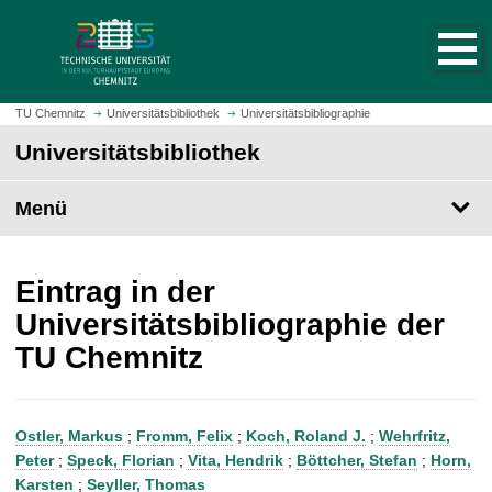
S
S
t
p
a
r
r
i
t
n
TU Chemnitz
Universitätsbibliothek
Universitätsbibliographie
s
g
Universitätsbibliothek
e
e
i
z
t
Menü
u
e
m
a
H
u
a
Eintrag in der
f
u
Universitätsbibliographie der
r
p
TU Chemnitz
u
t
f
i
e
n
n
h
Ostler, Markus
;
Fromm, Felix
;
Koch, Roland J.
;
Wehrfritz,
a
Peter
;
Speck, Florian
;
Vita, Hendrik
;
Böttcher, Stefan
;
Horn,
l
Karsten
;
Seyller, Thomas