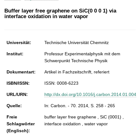
t
Buffer layer free graphene on SiC(0 0 0 1) via
interface oxidation in water vapor
Universität:
Technische Universität Chemnitz
Institut:
Professur Experimentalphysik mit dem
Schwerpunkt Technische Physik
Dokumentart:
Artikel in Fachzeitschrift, referiert
ISBN/ISSN:
ISSN: 0008-6223
URL/URN:
http://dx.doi.org/10.1016/j.carbon.2014.01.004
Quelle:
In: Carbon. - 70. 2014, S. 258 - 265
Freie
buffer layer free graphene , SiC (0001) ,
Schlagwörter
interface oxidation , water vapor
(Englisch):