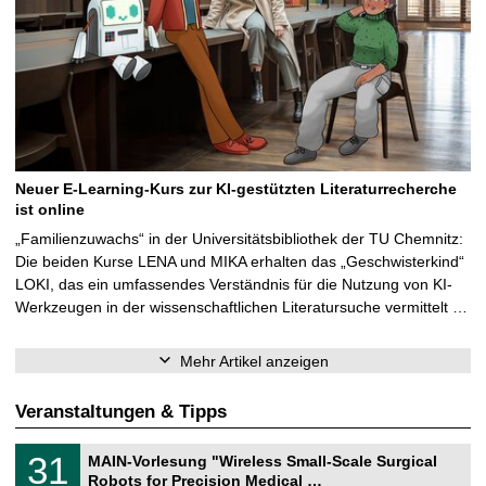
Neuer E-Learning-Kurs zur KI-gestützten Literaturrecherche
ist online
„Familienzuwachs“ in der Universitätsbibliothek der TU Chemnitz:
Die beiden Kurse LENA und MIKA erhalten das „Geschwisterkind“
LOKI, das ein umfassendes Verständnis für die Nutzung von KI-
Werkzeugen in der wissenschaftlichen Literatursuche vermittelt …
Mehr Artikel anzeigen
Veranstaltungen & Tipps
T
3
31
MAIN-Vorlesung "Wireless Small-Scale Surgical
U
1
Robots for Precision Medical …
C