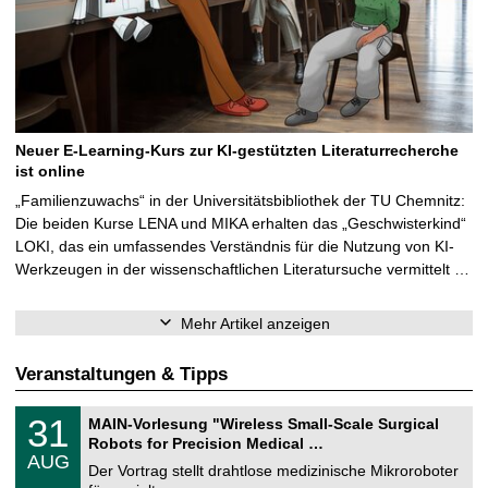
Neuer E-Learning-Kurs zur KI-gestützten Literaturrecherche
ist online
„Familienzuwachs“ in der Universitätsbibliothek der TU Chemnitz:
Die beiden Kurse LENA und MIKA erhalten das „Geschwisterkind“
LOKI, das ein umfassendes Verständnis für die Nutzung von KI-
Werkzeugen in der wissenschaftlichen Literatursuche vermittelt …
Mehr Artikel anzeigen
Veranstaltungen & Tipps
T
3
31
MAIN-Vorlesung "Wireless Small-Scale Surgical
U
1
Robots for Precision Medical …
C
.
AUG
h
0
Der Vortrag stellt drahtlose medizinische Mikroroboter
e
8