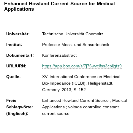
t
Enhanced Howland Current Source for Medical
Applications
Universität:
Technische Universität Chemnitz
Institut:
Professur Mess- und Sensortechnik
Dokumentart:
Konferenzabstract
URL/URN:
https://app.box.com/s/7j76wvclfss3cpljgfs9
Quelle:
XV. International Conference on Electrical
Bio-Impedance (ICEBI), Heiligenstadt,
Germany, 2013, S. 152
Freie
Enhanced Howland Current Source ; Medical
Schlagwörter
Applications ; voltage controlled constant
(Englisch):
current source