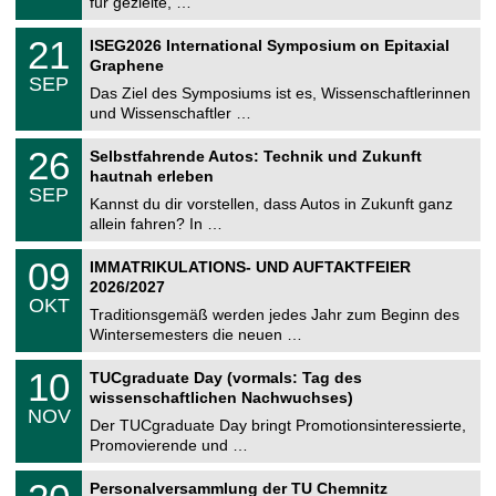
für gezielte, …
m
.
n
2
T
i
2
21
ISEG2026 International Symposium on Epitaxial
0
U
t
1
2
Graphene
C
z
.
6
SEP
h
0
Das Ziel des Symposiums ist es, Wissenschaftlerinnen
e
9
und Wissenschaftler …
m
.
n
2
T
i
2
26
Selbstfahrende Autos: Technik und Zukunft
0
U
t
6
2
hautnah erleben
C
z
.
6
SEP
h
0
Kannst du dir vorstellen, dass Autos in Zukunft ganz
e
9
allein fahren? In …
m
.
n
2
T
i
0
09
IMMATRIKULATIONS- UND AUFTAKTFEIER
0
U
t
9
2
2026/2027
C
z
.
6
OKT
h
1
Traditionsgemäß werden jedes Jahr zum Beginn des
e
0
Wintersemesters die neuen …
m
.
n
2
Z
i
1
10
TUCgraduate Day (vormals: Tag des
0
e
t
0
2
wissenschaftlichen Nachwuchses)
n
z
.
6
NOV
t
1
Der TUCgraduate Day bringt Promotionsinteressierte,
r
1
Promovierende und …
u
.
m
2
T
f
2
Personalversammlung der TU Chemnitz
0
U