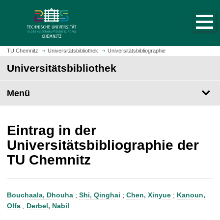
S
S
t
p
a
r
r
i
t
n
TU Chemnitz
Universitätsbibliothek
Universitätsbibliographie
s
g
Universitätsbibliothek
e
e
i
z
t
Menü
u
e
m
a
H
u
a
Eintrag in der
f
u
Universitätsbibliographie der
r
p
TU Chemnitz
u
t
f
i
e
n
n
h
Bouchaala, Dhouha
;
Shi, Qinghai
;
Chen, Xinyue
;
Kanoun,
a
Olfa
;
Derbel, Nabil
l