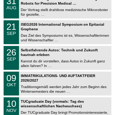
31
1
Robots for Precision Medical …
C
.
AUG
h
0
Der Vortrag stellt drahtlose medizinische Mikroroboter
e
8
für gezielte, …
m
.
n
2
T
i
2
21
ISEG2026 International Symposium on Epitaxial
0
U
t
1
2
Graphene
C
z
.
6
SEP
h
0
Das Ziel des Symposiums ist es, Wissenschaftlerinnen
e
9
und Wissenschaftler …
m
.
n
2
T
i
2
26
Selbstfahrende Autos: Technik und Zukunft
0
U
t
6
2
hautnah erleben
C
z
.
6
SEP
h
0
Kannst du dir vorstellen, dass Autos in Zukunft ganz
e
9
allein fahren? In …
m
.
n
2
T
i
0
09
IMMATRIKULATIONS- UND AUFTAKTFEIER
0
U
t
9
2
2026/2027
C
z
.
6
OKT
h
1
Traditionsgemäß werden jedes Jahr zum Beginn des
e
0
Wintersemesters die neuen …
m
.
n
2
Z
i
1
10
TUCgraduate Day (vormals: Tag des
0
e
t
0
2
wissenschaftlichen Nachwuchses)
n
z
.
6
NOV
t
1
Der TUCgraduate Day bringt Promotionsinteressierte,
r