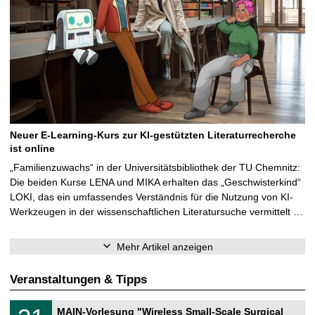
Neuer E-Learning-Kurs zur KI-gestützten Literaturrecherche
ist online
„Familienzuwachs“ in der Universitätsbibliothek der TU Chemnitz:
Die beiden Kurse LENA und MIKA erhalten das „Geschwisterkind“
LOKI, das ein umfassendes Verständnis für die Nutzung von KI-
Werkzeugen in der wissenschaftlichen Literatursuche vermittelt …
Mehr Artikel anzeigen
Veranstaltungen & Tipps
T
3
MAIN-Vorlesung "Wireless Small-Scale Surgical
U