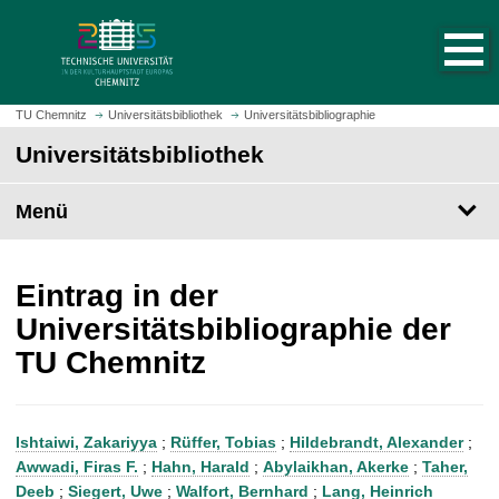
S
S
t
p
a
r
r
i
t
n
TU Chemnitz
Universitätsbibliothek
Universitätsbibliographie
s
g
Universitätsbibliothek
e
e
i
z
t
Menü
u
e
m
a
H
u
a
Eintrag in der
f
u
Universitätsbibliographie der
r
p
TU Chemnitz
u
t
f
i
e
n
n
h
Ishtaiwi, Zakariyya
;
Rüffer, Tobias
;
Hildebrandt, Alexander
;
a
Awwadi, Firas F.
;
Hahn, Harald
;
Abylaikhan, Akerke
;
Taher,
l
Deeb
;
Siegert, Uwe
;
Walfort, Bernhard
;
Lang, Heinrich