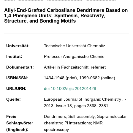
t
Allyl-End-Grafted Carbosilane Dendrimers Based on
1,4-Phenylene Units: Synthesis, Reactivity,
Structure, and Bonding Motifs
Universität:
Technische Universität Chemnitz
Institut:
Professur Anorganische Chemie
Dokumentart:
Artikel in Fachzeitschrift, referiert
ISBN/ISSN:
1434-1948 (print), 1099-0682 (online)
URL/URN:
doi:10.1002/ejic.201201428
Quelle:
European Journal of Inorganic Chemistry . -
2013, Issue 13, pages 2368–2381
Freie
Dendrimers; Self-assembly; Supramolecular
Schlagwörter
chemistry; Pi interactions; NMR
(Englisch):
spectroscopy