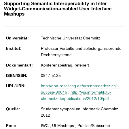
t
Supporting Semantic Interoperability in Inter-
Widget-Communication-enabled User Interface
Mashups
Universität:
Technische Universität Chemnitz
Institut:
Professur Verteilte und selbstorganisierende
Rechnersysteme
Dokumentart:
Konferenzbeitrag, referiert
ISBN/ISSN:
0947-5125
URL/URN:
http://nbn-resolving.de/urn:nbn:de:bsz:ch1-
qucosa-90046
;
http://vsr.informatik.tu-
chemnitz.de/publications/2012/10/pdf
Quelle:
Studentensymposium Informatik Chemnitz
2012
Freie
IWC , UI Mashups , Publish/Subscribe