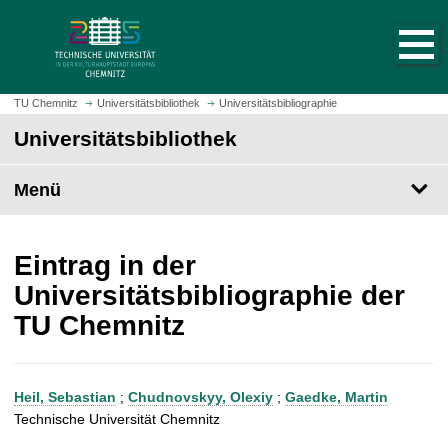
S
S
t
p
a
r
r
i
t
n
TU Chemnitz
Universitätsbibliothek
Universitätsbibliographie
s
g
Universitätsbibliothek
e
e
i
z
t
Menü
u
e
m
a
H
u
a
Eintrag in der
f
u
Universitätsbibliographie der
r
p
TU Chemnitz
u
t
f
i
e
n
n
h
Heil, Sebastian
;
Chudnovskyy, Olexiy
;
Gaedke, Martin
a
Technische Universität Chemnitz
l