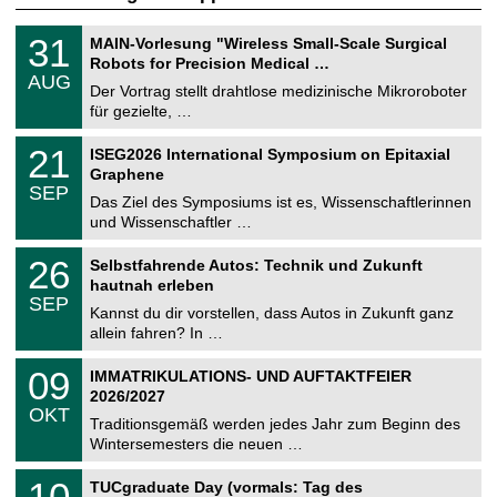
T
3
31
MAIN-Vorlesung "Wireless Small-Scale Surgical
U
1
Robots for Precision Medical …
C
.
AUG
h
0
Der Vortrag stellt drahtlose medizinische Mikroroboter
e
8
für gezielte, …
m
.
n
2
T
i
2
21
ISEG2026 International Symposium on Epitaxial
0
U
t
1
2
Graphene
C
z
.
6
SEP
h
0
Das Ziel des Symposiums ist es, Wissenschaftlerinnen
e
9
und Wissenschaftler …
m
.
n
2
T
i
2
26
Selbstfahrende Autos: Technik und Zukunft
0
U
t
6
2
hautnah erleben
C
z
.
6
SEP
h
0
Kannst du dir vorstellen, dass Autos in Zukunft ganz
e
9
allein fahren? In …
m
.
n
2
T
i
0
09
IMMATRIKULATIONS- UND AUFTAKTFEIER
0
U
t
9
2
2026/2027
C
z
.
6
OKT
h
1
Traditionsgemäß werden jedes Jahr zum Beginn des
e
0
Wintersemesters die neuen …
m
.
n
2
Z
i
1
10
TUCgraduate Day (vormals: Tag des
0
e