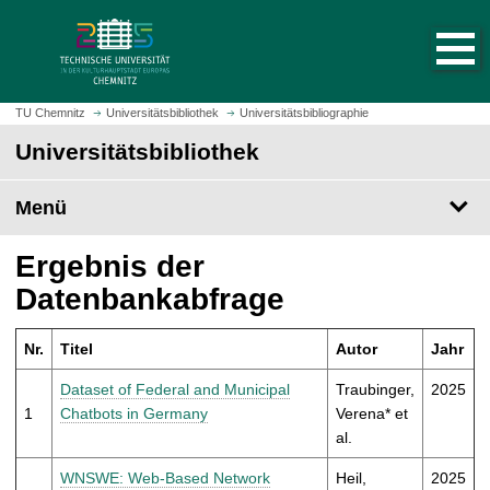
S
S
t
p
a
r
r
i
t
n
TU Chemnitz
Universitätsbibliothek
Universitätsbibliographie
s
g
Universitätsbibliothek
e
e
i
z
t
Menü
u
e
m
a
H
Ergebnis der
u
a
Datenbankabfrage
f
u
r
p
u
Nr.
Titel
Autor
Jahr
t
f
i
Dataset of Federal and Municipal
Traubinger,
2025
e
n
1
Chatbots in Germany
Verena* et
n
h
al.
a
l
WNSWE: Web-Based Network
Heil,
2025