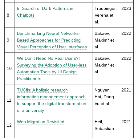
In Search of Dark Patterns in
Traubinger,
2023
8
Chatbots
Verena et
al.
Benchmarking Neural Networks-
Bakaev,
2022
9
Based Approaches for Predicting
Maxim* et
Visual Perception of User Interfaces
al.
We Don’t Need No Real Users?!
Bakaev,
2022
Surveying the Adoption of User-less
Maxim* et
10
Automation Tools by UI Design
al.
Practitioners
TUCfis: A holistic research
Nguyen
2021
information management approach
Hai, Dang
11
to support the digital transformation
Vu et al.
of a university
Web Migration Revisited
Heil,
2021
12
Sebastian