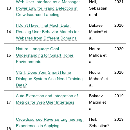
Web User Interface as a Message:
Heil,
2021
13
Power Law for Fraud Detection in
Sebastian
Crowdsourced Labeling
et al.
I Don’t Have That Much Data!
Bakaev,
2020
14
Reusing User Behavior Models for
Maxim* et
Websites from Different Domains
al.
Natural Language Goal
Noura,
2020
15
Understanding for Smart Home
Mahda et
Environments
al.
VISH: Does Your Smart Home
Noura,
2020
16
Dialogue System Also Need Training
Mahda* et
Data?
al.
Auto-Extraction and Integration of
Bakaev,
2019
17
Metrics for Web User Interfaces
Maxim et
al.
Crowdsourced Reverse Engineering:
Heil,
2019
Experiences in Applying
Sebastian*
18