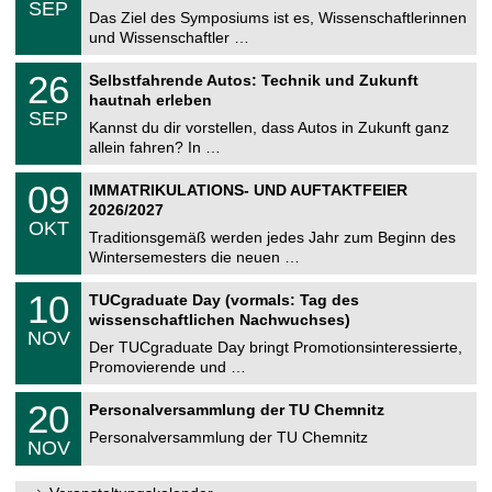
6
SEP
h
0
Das Ziel des Symposiums ist es, Wissenschaftlerinnen
e
9
und Wissenschaftler …
m
.
n
2
T
i
2
26
Selbstfahrende Autos: Technik und Zukunft
0
U
t
6
2
hautnah erleben
C
z
.
6
SEP
h
0
Kannst du dir vorstellen, dass Autos in Zukunft ganz
e
9
allein fahren? In …
m
.
n
2
T
i
0
09
IMMATRIKULATIONS- UND AUFTAKTFEIER
0
U
t
9
2
2026/2027
C
z
.
6
OKT
h
1
Traditionsgemäß werden jedes Jahr zum Beginn des
e
0
Wintersemesters die neuen …
m
.
n
2
Z
i
1
10
TUCgraduate Day (vormals: Tag des
0
e
t
0
2
wissenschaftlichen Nachwuchses)
n
z
.
6
NOV
t
1
Der TUCgraduate Day bringt Promotionsinteressierte,
r
1
Promovierende und …
u
.
m
2
T
f
2
20
Personalversammlung der TU Chemnitz
0
U
ü
0
2
C
r
Personalversammlung der TU Chemnitz
.
6
NOV
h
d
1
e
e
1
m
n
.