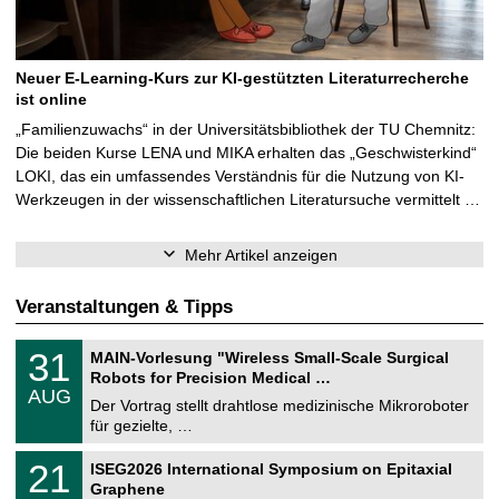
Neuer E-Learning-Kurs zur KI-gestützten Literaturrecherche
ist online
„Familienzuwachs“ in der Universitätsbibliothek der TU Chemnitz:
Die beiden Kurse LENA und MIKA erhalten das „Geschwisterkind“
LOKI, das ein umfassendes Verständnis für die Nutzung von KI-
Werkzeugen in der wissenschaftlichen Literatursuche vermittelt …
Mehr Artikel anzeigen
Veranstaltungen & Tipps
T
3
31
MAIN-Vorlesung "Wireless Small-Scale Surgical
U
1
Robots for Precision Medical …
C
.
AUG
h
0
Der Vortrag stellt drahtlose medizinische Mikroroboter
e
8
für gezielte, …
m
.
n
2
T
i
2
21
ISEG2026 International Symposium on Epitaxial
0
U
t
1
2
Graphene
C
z
.