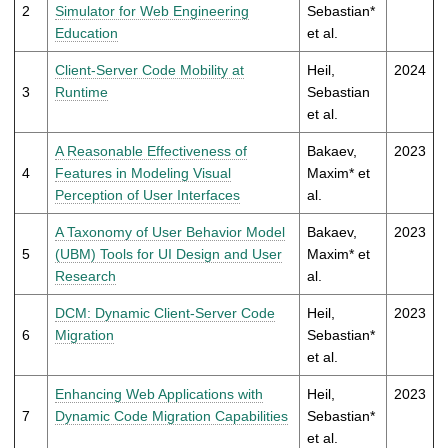
t
2
Simulator for Web Engineering
Sebastian*
Education
et al.
Client-Server Code Mobility at
Heil,
2024
3
Runtime
Sebastian
et al.
A Reasonable Effectiveness of
Bakaev,
2023
4
Features in Modeling Visual
Maxim* et
Perception of User Interfaces
al.
A Taxonomy of User Behavior Model
Bakaev,
2023
5
(UBM) Tools for UI Design and User
Maxim* et
Research
al.
DCM: Dynamic Client-Server Code
Heil,
2023
6
Migration
Sebastian*
et al.
Enhancing Web Applications with
Heil,
2023
7
Dynamic Code Migration Capabilities
Sebastian*
et al.