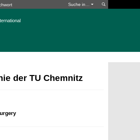
Suchen
Suche in…
ternational
phie der TU Chemnitz
surgery