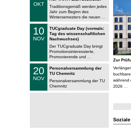
.
OKT
h
1
Traditionsgemäß werden jedes
e
0
Jahr zum Beginn des
m
.
Wintersemesters die neuen …
n
2
i
0
Z
t
1
10
2
TUCgraduate Day (vormals:
e
z
0
6
Tag des wissenschaftlichen
n
.
NOV
t
Nachwuchses)
1
r
1
Der TUCgraduate Day bringt
u
.
Promotionsinteressierte,
m
2
f
Promovierende und …
0
Zur Prüf
ü
2
r
T
6
2
20
Verlänger
Personalversammlung der
d
U
0
TU Chemnitz
e
C
buchbare 
.
NOV
n
h
während d
1
Personalversammlung der TU
w
e
1
Chemnitz
2026 …
i
m
.
s
n
2
s
i
0
e
t
2
n
z
6
s
c
h
Soziale
a
f
t