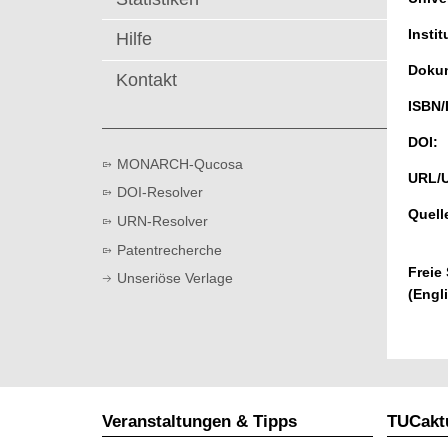
t
Instit
Hilfe
Dokum
Kontakt
ISBN/
DOI:
MONARCH-Qucosa
URL/
DOI-Resolver
Quell
URN-Resolver
Patentrecherche
Freie
Unseriöse Verlage
(Engl
Veranstaltungen & Tipps
TUCaktu