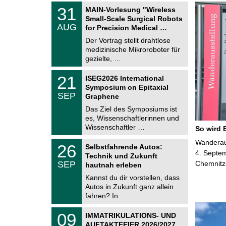
T
3
31
MAIN-Vorlesung "Wireless
U
1
Small-Scale Surgical Robots
C
.
AUG
h
for Precision Medical …
0
e
8
Der Vortrag stellt drahtlose
m
.
medizinische Mikroroboter für
n
2
i
gezielte, …
0
t
2
z
T
6
2
21
ISEG2026 International
U
1
Symposium on Epitaxial
C
.
SEP
h
Graphene
0
e
9
Das Ziel des Symposiums ist
m
.
es, Wissenschaftlerinnen und
n
2
i
Wissenschaftler …
So wird 
0
t
2
z
T
Wanderaus
6
2
26
Selbstfahrende Autos:
U
6
4. Septem
Technik und Zukunft
C
.
SEP
Chemnitz
h
hautnah erleben
0
e
9
Kannst du dir vorstellen, dass
m
.
Autos in Zukunft ganz allein
n
2
i
fahren? In …
0
t
2
z
T
6
0
09
IMMATRIKULATIONS- UND
U
9
AUFTAKTFEIER 2026/2027
C