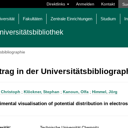
Direktlinks
Anmelden
Kontakt
iversität
Fakultäten
Zentrale Einrichtungen
Studium
In
niversitätsbibliothek
tsbibliographie
trag in der Universitätsbibliogra
 Christoph
;
Klöckner, Stephan
;
Kanoun, Olfa
;
Himmel, Jörg
mental visualisation of potential distribution in electro
sität:
Technische Universität Chemnitz