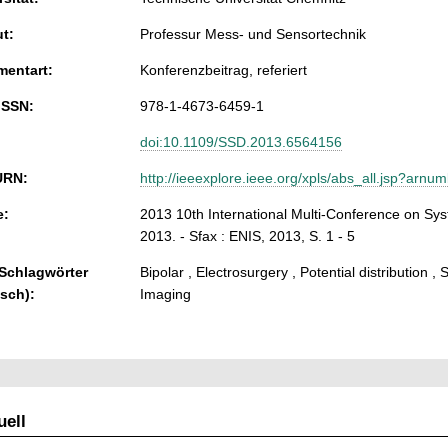
ut:
Professur Mess- und Sensortechnik
entart:
Konferenzbeitrag, referiert
ISSN:
978-1-4673-6459-1
doi:10.1109/SSD.2013.6564156
URN:
http://ieeexplore.ieee.org/xpls/abs_all.jsp?arn
e:
2013 10th International Multi-Conference on Sy
2013. - Sfax : ENIS, 2013, S. 1 - 5
 Schlagwörter
Bipolar , Electrosurgery , Potential distribution ,
isch):
Imaging
ell