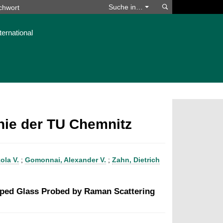
Suchen
Suche in…
ternational
phie der TU Chemnitz
ola V.
;
Gomonnai, Alexander V.
;
Zahn, Dietrich
Doped Glass Probed by Raman Scattering