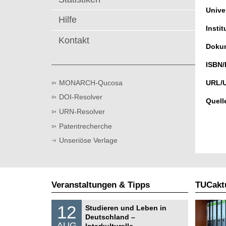
t
Univer
Hilfe
Instit
Kontakt
Dokum
ISBN/
MONARCH-Qucosa
URL/
DOI-Resolver
Quell
URN-Resolver
Patentrecherche
Unseriöse Verlage
Veranstaltungen & Tipps
TUCaktu
S
1
12
Studieren und Leben in
o
2
Deutschland –
n
.
AUG
s
Interkulturelle