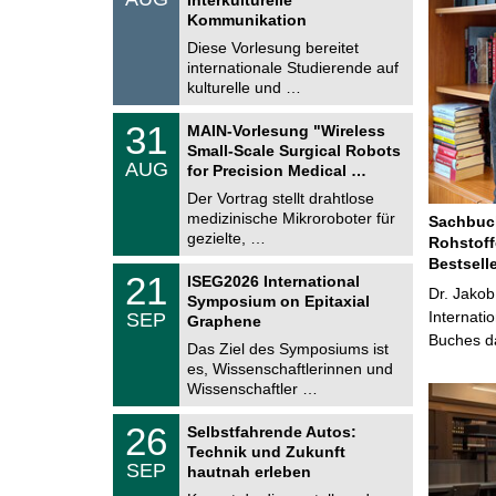
0
t
Kommunikation
8
i
.
Diese Vorlesung bereitet
g
2
e
internationale Studierende auf
0
kulturelle und …
2
6
T
3
31
MAIN-Vorlesung "Wireless
U
1
Small-Scale Surgical Robots
C
.
AUG
h
for Precision Medical …
0
e
8
Der Vortrag stellt drahtlose
m
.
medizinische Mikroroboter für
n
Sachbuch
2
i
gezielte, …
Rohstoff
0
t
2
Bestsell
z
T
6
2
21
ISEG2026 International
U
Dr. Jakob
1
Symposium on Epitaxial
C
.
Internati
SEP
h
Graphene
0
e
Buches da
9
Das Ziel des Symposiums ist
m
.
es, Wissenschaftlerinnen und
n
2
i
Wissenschaftler …
0
t
2
z
T
6
2
26
Selbstfahrende Autos:
U
6
Technik und Zukunft
C
.
SEP
h
hautnah erleben
0
e
9