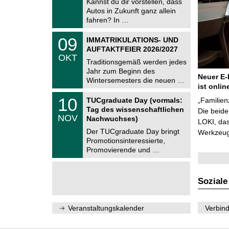
Kannst du dir vorstellen, dass
m
.
Autos in Zukunft ganz allein
n
2
i
fahren? In …
0
t
2
z
T
6
0
09
IMMATRIKULATIONS- UND
U
9
AUFTAKTFEIER 2026/2027
C
.
OKT
h
1
Traditionsgemäß werden jedes
e
0
Jahr zum Beginn des
m
.
Neuer E-
Wintersemesters die neuen …
n
2
ist onlin
i
0
Z
t
1
10
2
TUCgraduate Day (vormals:
„Familien
e
z
0
6
Tag des wissenschaftlichen
n
Die beid
.
NOV
t
Nachwuchses)
1
LOKI, das
r
1
Der TUCgraduate Day bringt
Werkzeuge
u
.
Promotionsinteressierte,
m
2
f
Promovierende und …
0
ü
2
r
6
d
e
Soziale
n
w
i
Veranstaltungskalender
Verbind
s
s
e