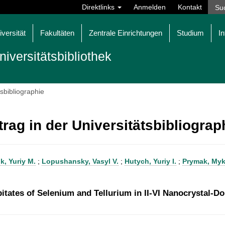
Direktlinks
Anmelden
Kontakt
iversität
Fakultäten
Zentrale Einrichtungen
Studium
In
niversitätsbibliothek
tsbibliographie
trag in der Universitätsbibliogra
k, Yuriy M.
;
Lopushansky, Vasyl V.
;
Hutych, Yuriy I.
;
Prymak, Myk
pitates of Selenium and Tellurium in II-VI Nanocrystal-