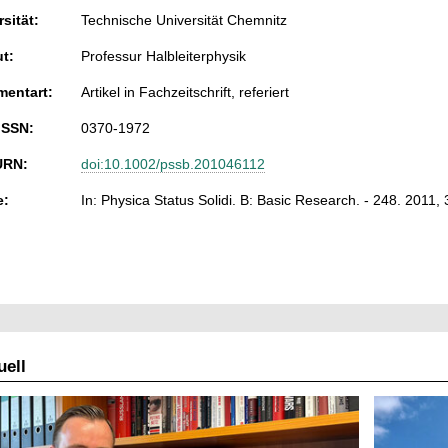
sität:
Technische Universität Chemnitz
ut:
Professur Halbleiterphysik
entart:
Artikel in Fachzeitschrift, referiert
ISSN:
0370-1972
URN:
doi:10.1002/pssb.201046112
e:
In: Physica Status Solidi. B: Basic Research. - 248. 2011, 
ell