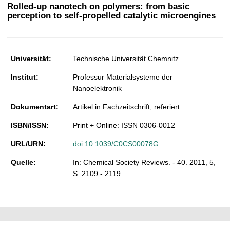
t
Rolled-up nanotech on polymers: from basic
perception to self-propelled catalytic microengines
Universität:
Technische Universität Chemnitz
Institut:
Professur Materialsysteme der
Nanoelektronik
Dokumentart:
Artikel in Fachzeitschrift, referiert
ISBN/ISSN:
Print + Online: ISSN 0306-0012
URL/URN:
doi:10.1039/C0CS00078G
Quelle:
In: Chemical Society Reviews. - 40. 2011, 5,
S. 2109 - 2119