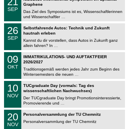
21
U
t
1
2
Graphene
C
z
.
6
SEP
h
0
Das Ziel des Symposiums ist es, Wissenschaftlerinnen
e
9
und Wissenschaftler …
m
.
n
2
T
i
2
26
Selbstfahrende Autos: Technik und Zukunft
0
U
t
6
2
hautnah erleben
C
z
.
6
SEP
h
0
Kannst du dir vorstellen, dass Autos in Zukunft ganz
e
9
allein fahren? In …
m
.
n
2
T
i
0
09
IMMATRIKULATIONS- UND AUFTAKTFEIER
0
U
t
9
2
2026/2027
C
z
.
6
OKT
h
1
Traditionsgemäß werden jedes Jahr zum Beginn des
e
0
Wintersemesters die neuen …
m
.
n
2
Z
i
1
10
TUCgraduate Day (vormals: Tag des
0
e
t
0
2
wissenschaftlichen Nachwuchses)
n
z
.
6
NOV
t
1
Der TUCgraduate Day bringt Promotionsinteressierte,
r
1
Promovierende und …
u
.
m
2
T
f
2
20
Personalversammlung der TU Chemnitz
0
U
ü
0
2
C
r
Personalversammlung der TU Chemnitz
.
6
NOV
h
d
1
e