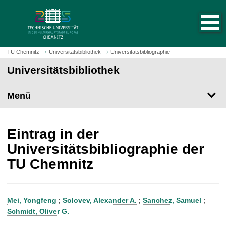
S
S
t
p
a
r
r
i
t
n
TU Chemnitz
Universitätsbibliothek
Universitätsbibliographie
s
g
Universitätsbibliothek
e
e
i
z
t
Menü
u
e
m
a
H
u
a
Eintrag in der
f
u
Universitätsbibliographie der
r
p
TU Chemnitz
u
t
f
i
e
n
n
h
Mei, Yongfeng
;
Solovev, Alexander A.
;
Sanchez, Samuel
;
a
Schmidt, Oliver G.
l