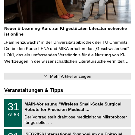
Neuer E-Learning-Kurs zur KI-gestützten Literaturrecherche
ist online
„Familienzuwachs“ in der Universitätsbibliothek der TU Chemnitz:
Die beiden Kurse LENA und MIKA erhalten das „Geschwisterkind“
LOKI, das ein umfassendes Verständnis für die Nutzung von KI-
Werkzeugen in der wissenschaftlichen Literatursuche vermittelt …
Mehr Artikel anzeigen
Veranstaltungen & Tipps
T
3
31
MAIN-Vorlesung "Wireless Small-Scale Surgical
U
1
Robots for Precision Medical …
C
.
AUG
h
0
Der Vortrag stellt drahtlose medizinische Mikroroboter
e
8
für gezielte, …
m
.
n
2
T
i
2
ISEG2026 International Symposium on Epitaxial
0