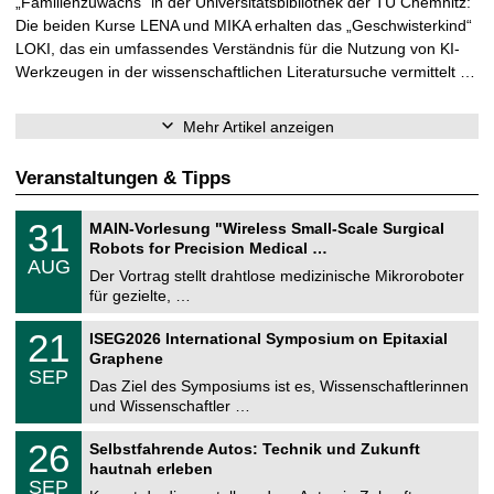
„Familienzuwachs“ in der Universitätsbibliothek der TU Chemnitz:
Die beiden Kurse LENA und MIKA erhalten das „Geschwisterkind“
LOKI, das ein umfassendes Verständnis für die Nutzung von KI-
Werkzeugen in der wissenschaftlichen Literatursuche vermittelt …
Mehr Artikel anzeigen
Veranstaltungen & Tipps
T
3
31
MAIN-Vorlesung "Wireless Small-Scale Surgical
U
1
Robots for Precision Medical …
C
.
AUG
h
0
Der Vortrag stellt drahtlose medizinische Mikroroboter
e
8
für gezielte, …
m
.
n
2
T
i
2
21
ISEG2026 International Symposium on Epitaxial
0
U
t
1
2
Graphene
C
z
.
6
SEP
h
0
Das Ziel des Symposiums ist es, Wissenschaftlerinnen
e
9
und Wissenschaftler …
m
.
n
2
T
i
2
26
Selbstfahrende Autos: Technik und Zukunft
0
U
t
6
2
hautnah erleben
C
z
.
6
SEP
h