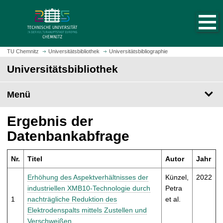
S
S
t
p
a
r
r
i
t
n
TU Chemnitz
Universitätsbibliothek
Universitätsbibliographie
s
g
Universitätsbibliothek
e
e
i
z
t
Menü
u
e
m
a
H
Ergebnis der
u
a
Datenbankabfrage
f
u
r
p
u
Nr.
Titel
Autor
Jahr
t
f
i
Erhöhung des Aspektverhältnisses der
Künzel,
2022
e
n
industriellen XMB10-Technologie durch
Petra
n
h
1
nachträgliche Reduktion des
et al.
a
Elektrodenspalts mittels Zustellen und
l
Verschweißen