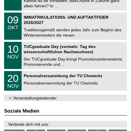
0
Kannst du dir vorstellen, dass Autos in Zukunft ganz
e
9
allein fahren? In …
m
.
n
2
T
i
0
09
IMMATRIKULATIONS- UND AUFTAKTFEIER
0
U
t
9
2
2026/2027
C
z
.
6
OKT
h
1
Traditionsgemäß werden jedes Jahr zum Beginn des
e
0
Wintersemesters die neuen …
m
.
n
2
Z
i
1
10
TUCgraduate Day (vormals: Tag des
0
e
t
0
2
wissenschaftlichen Nachwuchses)
n
z
.
6
NOV
t
1
Der TUCgraduate Day bringt Promotionsinteressierte,
r
1
Promovierende und …
u
.
m
2
T
f
2
20
Personalversammlung der TU Chemnitz
0
U
ü
0
2
C
r
Personalversammlung der TU Chemnitz
.
6
NOV
h
d
1
e
e
1
m
n
.
Veranstaltungskalender
n
w
2
i
i
0
t
s
2
Soziale Medien
z
s
6
e
n
Verbinde dich mit uns:
s