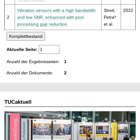
t
Vibration sensors with a high bandwidth
Streit,
2022
2
and low SNR, enhanced with post
Petra*
processing gap reduction
et al.
Aktuelle Seite:
Anzahl der Ergebnisseiten:
1
Anzahl der Dokumente:
2
TUCaktuell