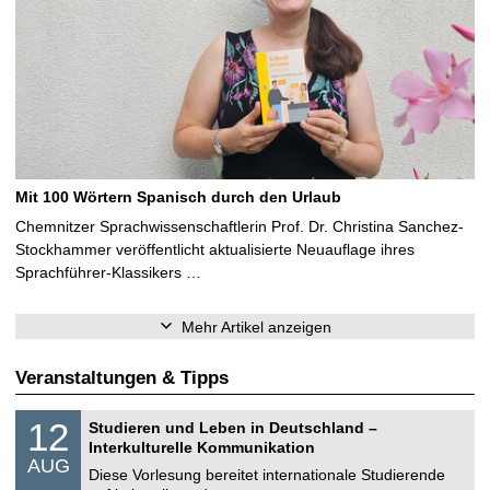
Mit 100 Wörtern Spanisch durch den Urlaub
Chemnitzer Sprachwissenschaftlerin Prof. Dr. Christina Sanchez-
Stockhammer veröffentlicht aktualisierte Neuauflage ihres
Sprachführer-Klassikers …
Mehr Artikel anzeigen
Veranstaltungen & Tipps
S
1
12
Studieren und Leben in Deutschland –
o
2
Interkulturelle Kommunikation
n
.
AUG
s
0
Diese Vorlesung bereitet internationale Studierende
t
8