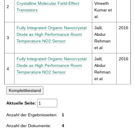
t
Crystalline Molecular Field-Effect
Vineeth
2
Transistors
Kumar et
al.
Fully Integrated Organic Nanocrystal
Jalil,
2016
Diode as High Performance Room
Abdur
3
Temperature NO2 Sensor
Rehman
et al.
Fully Integrated Organic Nanocrystal
Jalil,
2016
Diode as High Performance Room
Abdur
4
Temperature NO2 Sensor
Rehman
et al.
Aktuelle Seite:
Anzahl der Ergebnisseiten:
1
Anzahl der Dokumente:
4