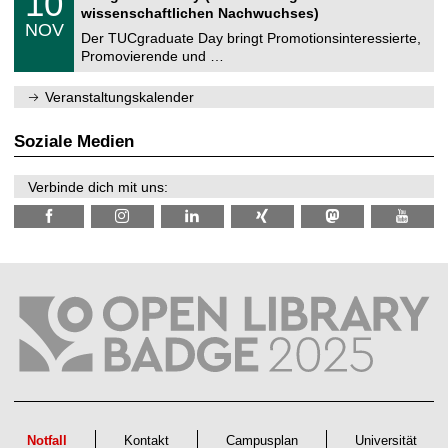
10
t
0
2
wissenschaftlichen Nachwuchses)
n
z
.
6
NOV
t
1
Der TUCgraduate Day bringt Promotionsinteressierte,
r
1
Promovierende und …
u
.
m
2
f
0
Veranstaltungskalender
ü
2
r
6
d
Soziale Medien
e
n
w
Verbinde dich mit uns:
i
s
s
e
n
s
c
h
a
f
t
l
i
c
h
e
n
Notfall
Kontakt
Campusplan
Universität