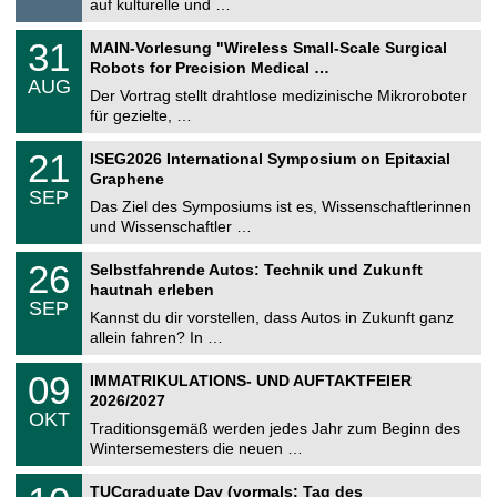
auf kulturelle und …
i
.
g
2
T
e
3
31
MAIN-Vorlesung "Wireless Small-Scale Surgical
0
U
1
2
Robots for Precision Medical …
C
.
6
AUG
h
0
Der Vortrag stellt drahtlose medizinische Mikroroboter
e
8
für gezielte, …
m
.
n
2
T
i
2
21
ISEG2026 International Symposium on Epitaxial
0
U
t
1
2
Graphene
C
z
.
6
SEP
h
0
Das Ziel des Symposiums ist es, Wissenschaftlerinnen
e
9
und Wissenschaftler …
m
.
n
2
T
i
2
26
Selbstfahrende Autos: Technik und Zukunft
0
U
t
6
2
hautnah erleben
C
z
.
6
SEP
h
0
Kannst du dir vorstellen, dass Autos in Zukunft ganz
e
9
allein fahren? In …
m
.
n
2
T
i
0
09
IMMATRIKULATIONS- UND AUFTAKTFEIER
0
U
t
9
2
2026/2027
C
z
.
6
OKT
h
1
Traditionsgemäß werden jedes Jahr zum Beginn des
e
0
Wintersemesters die neuen …
m
.
n
2
Z
i
1
TUCgraduate Day (vormals: Tag des
0
e