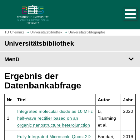
S
S
t
p
a
r
r
i
t
n
TU Chemnitz
Universitätsbibliothek
Universitätsbibliographie
s
g
Universitätsbibliothek
e
e
i
z
t
Menü
u
e
m
a
H
Ergebnis der
u
a
Datenbankabfrage
f
u
r
p
u
Nr.
Titel
Autor
Jahr
t
f
i
Integrated molecular diode as 10 MHz
Li,
2020
e
n
1
half-wave rectifier based on an
Tianming
n
h
organic nanostructure heterojunction
et al.
a
l
Fully Integrated Microscale Quasi-2D
Bandari,
2019