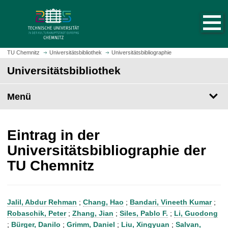
S
S
t
p
a
r
r
i
t
n
TU Chemnitz
Universitätsbibliothek
Universitätsbibliographie
s
g
Universitätsbibliothek
e
e
i
z
t
Menü
u
e
m
a
H
u
a
Eintrag in der
f
u
Universitätsbibliographie der
r
p
TU Chemnitz
u
t
f
i
e
n
n
h
Jalil, Abdur Rehman
;
Chang, Hao
;
Bandari, Vineeth Kumar
;
a
Robaschik, Peter
;
Zhang, Jian
;
Siles, Pablo F.
;
Li, Guodong
l
;
Bürger, Danilo
;
Grimm, Daniel
;
Liu, Xingyuan
;
Salvan,