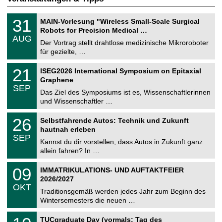
T
3
31
MAIN-Vorlesung "Wireless Small-Scale Surgical
U
1
Robots for Precision Medical …
C
.
AUG
h
0
Der Vortrag stellt drahtlose medizinische Mikroroboter
e
8
für gezielte, …
m
.
n
2
T
i
2
21
ISEG2026 International Symposium on Epitaxial
0
U
t
1
2
Graphene
C
z
.
6
SEP
h
0
Das Ziel des Symposiums ist es, Wissenschaftlerinnen
e
9
und Wissenschaftler …
m
.
n
2
T
i
2
26
Selbstfahrende Autos: Technik und Zukunft
0
U
t
6
2
hautnah erleben
C
z
.
6
SEP
h
0
Kannst du dir vorstellen, dass Autos in Zukunft ganz
e
9
allein fahren? In …
m
.
n
2
T
i
0
09
IMMATRIKULATIONS- UND AUFTAKTFEIER
0
U
t
9
2
2026/2027
C
z
.
6
OKT
h
1
Traditionsgemäß werden jedes Jahr zum Beginn des
e
0
Wintersemesters die neuen …
m
.
n
2
Z
i
1
TUCgraduate Day (vormals: Tag des
0
e