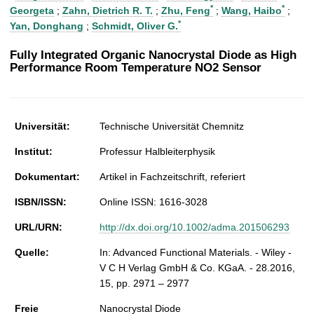
t
*
*
Georgeta
;
Zahn, Dietrich R. T.
;
Zhu, Feng
;
Wang, Haibo
;
*
Yan, Donghang
;
Schmidt, Oliver G.
Fully Integrated Organic Nanocrystal Diode as High
Performance Room Temperature NO2 Sensor
Universität:
Technische Universität Chemnitz
Institut:
Professur Halbleiterphysik
Dokumentart:
Artikel in Fachzeitschrift, referiert
ISBN/ISSN:
Online ISSN: 1616-3028
URL/URN:
http://dx.doi.org/10.1002/adma.201506293
Quelle:
In: Advanced Functional Materials. - Wiley -
V C H Verlag GmbH & Co. KGaA. - 28.2016,
15, pp. 2971 – 2977
Freie
Nanocrystal Diode