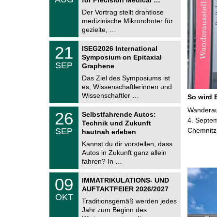
0
e
8
Der Vortrag stellt drahtlose
m
.
medizinische Mikroroboter für
n
2
i
gezielte, …
0
t
2
z
T
6
2
21
ISEG2026 International
U
1
Symposium on Epitaxial
C
.
SEP
h
Graphene
0
e
9
Das Ziel des Symposiums ist
m
.
es, Wissenschaftlerinnen und
n
2
i
Wissenschaftler …
So wird 
0
t
2
z
T
Wanderaus
6
2
26
Selbstfahrende Autos:
U
6
4. Septem
Technik und Zukunft
C
.
SEP
Chemnitz
h
hautnah erleben
0
e
9
Kannst du dir vorstellen, dass
m
.
Autos in Zukunft ganz allein
n
2
i
fahren? In …
0
t
2
z
T
6
0
09
IMMATRIKULATIONS- UND
U
9
AUFTAKTFEIER 2026/2027
C
.
OKT
h
1
Traditionsgemäß werden jedes
e
0
Jahr zum Beginn des
m
.