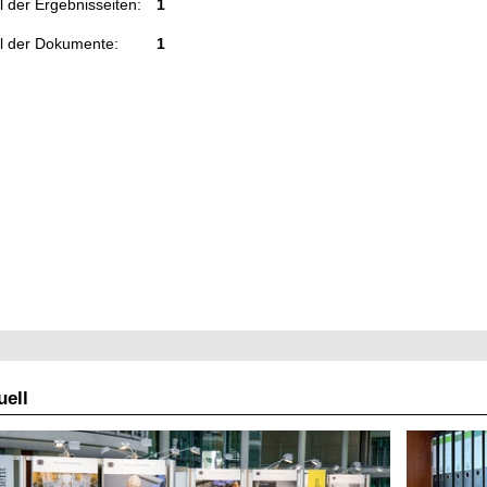
 der Ergebnisseiten:
1
l der Dokumente:
1
ell