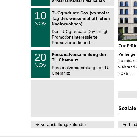
Wintersemesters die neuen …
n
2
i
0
Z
t
1
10
2
TUCgraduate Day (vormals:
e
z
0
6
Tag des wissenschaftlichen
n
.
NOV
t
Nachwuchses)
1
r
1
Der TUCgraduate Day bringt
u
.
Promotionsinteressierte,
m
2
f
Promovierende und …
0
Zur Prüf
ü
2
r
T
6
2
20
Verlänger
Personalversammlung der
d
U
0
TU Chemnitz
e
C
buchbare 
.
NOV
n
h
während d
1
Personalversammlung der TU
w
e
1
Chemnitz
2026 …
i
m
.
s
n
2
s
i
0
e
t
2
n
z
6
s
c
h
Soziale
a
f
t
l
Veranstaltungskalender
Verbind
i
c