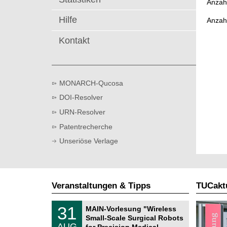
Anzahl
t
Hilfe
Anzah
Kontakt
MONARCH-Qucosa
DOI-Resolver
URN-Resolver
Patentrecherche
Unseriöse Verlage
Veranstaltungen & Tipps
TUCaktu
T
3
31
MAIN-Vorlesung "Wireless
U
1
Small-Scale Surgical Robots
C
.
AUG
h
for Precision Medical …