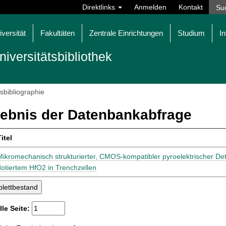
Direktlinks
Anmelden
Kontakt
iversität
Fakultäten
Zentrale Einrichtungen
Studium
In
niversitätsbibliothek
tsbibliographie
ebnis der Datenbankabfrage
itel
Mikromechanisch strukturierter, CMOS-kompatibler pyroelektrischer Det
dotiertem HfO2 in Trenchzellen
lle Seite: