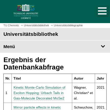
S
S
t
p
a
r
r
i
t
n
TU Chemnitz
Universitätsbibliothek
Universitätsbibliographie
s
g
Universitätsbibliothek
e
e
i
z
t
Menü
u
e
m
a
H
Ergebnis der
u
a
Datenbankabfrage
f
u
r
p
u
Nr.
Titel
Autor
Jahr
t
f
i
Kinetic Monte-Carlo Simulation of
Wagner,
2021
e
n
1
Exciton Hopping: Urbach Tails in
Christian* et
n
h
Gas-Molecule Decorated MoSe2
al.
a
l
Mirror particle effects in kinetic
Schwuchow,
2021