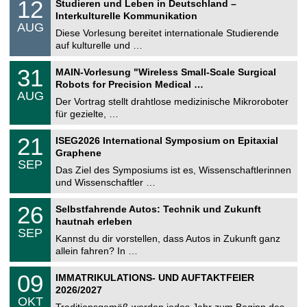
1
12
Studieren und Leben in Deutschland –
o
2
Interkulturelle Kommunikation
n
.
AUG
s
0
Diese Vorlesung bereitet internationale Studierende
t
8
auf kulturelle und …
i
.
g
2
T
e
3
31
MAIN-Vorlesung "Wireless Small-Scale Surgical
0
U
1
2
Robots for Precision Medical …
C
.
6
AUG
h
0
Der Vortrag stellt drahtlose medizinische Mikroroboter
e
8
für gezielte, …
m
.
n
2
T
i
2
21
ISEG2026 International Symposium on Epitaxial
0
U
t
1
2
Graphene
C
z
.
6
SEP
h
0
Das Ziel des Symposiums ist es, Wissenschaftlerinnen
e
9
und Wissenschaftler …
m
.
n
2
T
i
2
26
Selbstfahrende Autos: Technik und Zukunft
0
U
t
6
2
hautnah erleben
C
z
.
6
SEP
h
0
Kannst du dir vorstellen, dass Autos in Zukunft ganz
e
9
allein fahren? In …
m
.
n
2
T
i
0
09
IMMATRIKULATIONS- UND AUFTAKTFEIER
0
U
t
9
2
2026/2027
C
z
.
6
OKT
h
1
Traditionsgemäß werden jedes Jahr zum Beginn des