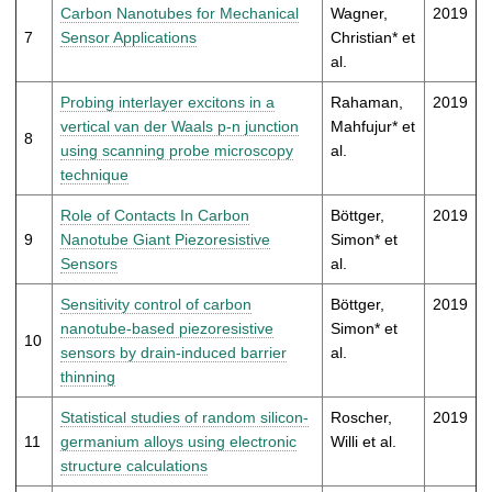
Carbon Nanotubes for Mechanical
Wagner,
2019
7
Sensor Applications
Christian* et
al.
Probing interlayer excitons in a
Rahaman,
2019
vertical van der Waals p-n junction
Mahfujur* et
8
using scanning probe microscopy
al.
technique
Role of Contacts In Carbon
Böttger,
2019
9
Nanotube Giant Piezoresistive
Simon* et
Sensors
al.
Sensitivity control of carbon
Böttger,
2019
nanotube-based piezoresistive
Simon* et
10
sensors by drain-induced barrier
al.
thinning
Statistical studies of random silicon-
Roscher,
2019
11
germanium alloys using electronic
Willi et al.
structure calculations