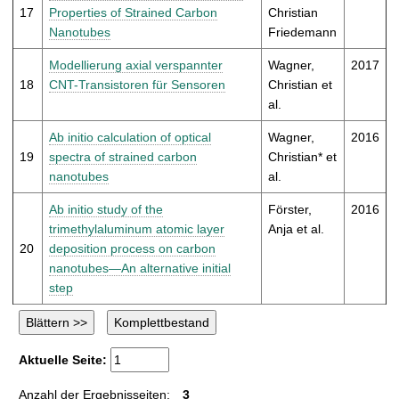
17
Properties of Strained Carbon
Christian
Nanotubes
Friedemann
Modellierung axial verspannter
Wagner,
2017
18
CNT-Transistoren für Sensoren
Christian et
al.
Ab initio calculation of optical
Wagner,
2016
19
spectra of strained carbon
Christian* et
nanotubes
al.
Ab initio study of the
Förster,
2016
trimethylaluminum atomic layer
Anja et al.
20
deposition process on carbon
nanotubes—An alternative initial
step
Aktuelle Seite:
Anzahl der Ergebnisseiten:
3