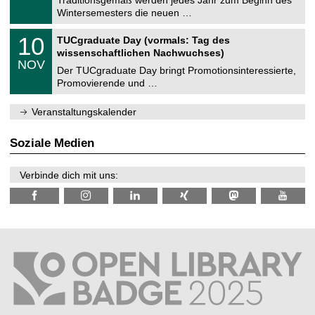
e
0
Wintersemesters die neuen …
m
.
n
2
Z
i
1
10
TUCgraduate Day (vormals: Tag des
0
e
t
0
2
wissenschaftlichen Nachwuchses)
n
z
.
6
NOV
t
1
Der TUCgraduate Day bringt Promotionsinteressierte,
r
1
Promovierende und …
u
.
m
2
f
0
Veranstaltungskalender
ü
2
r
6
d
Soziale Medien
e
n
w
Verbinde dich mit uns:
i
s
s
e
n
s
c
h
a
f
t
l
i