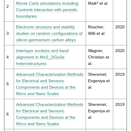
t
Monte Carlo simulations including
Maik* et al.
2
Coulomb interaction with periodic
boundaries
Electronic structure and stability
Roscher,
2020
3
studies on random configurations of
Willi et al.
silicon-germanium carbon alloys
Interlayer excitons and band
Wagner,
2020
4
alignment in MoS_2/GaSe
Christian et
heterostructures
al.
Advanced Characterization Methods
Sheremet,
2019
for Electrical and Sensoric
Evgeniya et
5
Components and Devices at the
al.
Micro and Nano Scales
Advanced Characterization Methods
Sheremet,
2019
for Electrical and Sensoric
Evgeniya et
6
Components and Devices at the
al.
Micro and Nano Scales