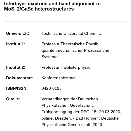
t
Interlayer excitons and band alignment in
MoS_2/GaSe heterostructures
Universität:
Technische Universität Chemnitz
Institut 1:
Professur Theoretische Physik
quantenmechanischer Prozesse und
Systeme
Institut 2:
Professur Halbleiterphysik
Dokumentart:
Konferenzabstract
ISBN/ISSN:
0420-0195
Quelle:
Verhandlungen der Deutschen
Physikalischen Gesellschaft,
Frühjahrstagung der DPG, 15.-20.03.2020,
online, Dresden. - Bad Honnef : Deutsche
Physikalische Gesellschaft, 2020