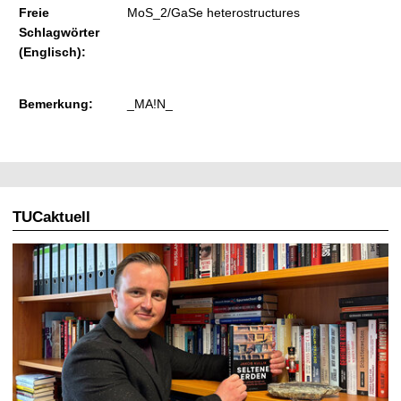
Freie
MoS_2/GaSe heterostructures
Schlagwörter
(Englisch):
Bemerkung:
_MA!N_
TUCaktuell