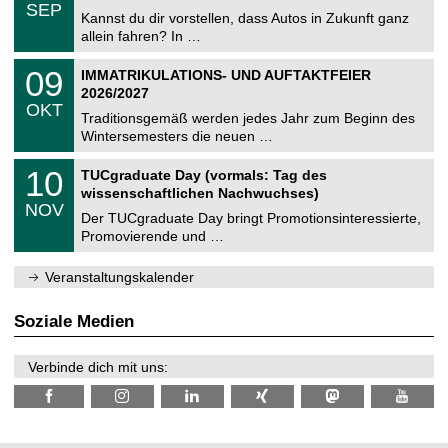
.
6
SEP
h
0
Kannst du dir vorstellen, dass Autos in Zukunft ganz
e
9
allein fahren? In …
m
.
n
2
T
i
0
09
IMMATRIKULATIONS- UND AUFTAKTFEIER
0
U
t
9
2
2026/2027
C
z
.
6
OKT
h
1
Traditionsgemäß werden jedes Jahr zum Beginn des
e
0
Wintersemesters die neuen …
m
.
n
2
Z
i
1
10
TUCgraduate Day (vormals: Tag des
0
e
t
0
2
wissenschaftlichen Nachwuchses)
n
z
.
6
NOV
t
1
Der TUCgraduate Day bringt Promotionsinteressierte,
r
1
Promovierende und …
u
.
m
2
f
0
Veranstaltungskalender
ü
2
r
6
d
Soziale Medien
e
n
w
Verbinde dich mit uns:
i
s
s
e
n