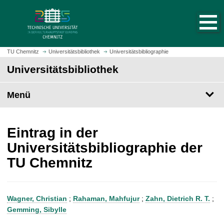
S
S
t
p
a
r
r
i
t
n
TU Chemnitz
Universitätsbibliothek
Universitätsbibliographie
s
g
Universitätsbibliothek
e
e
i
z
t
Menü
u
e
m
a
H
u
a
Eintrag in der
f
u
Universitätsbibliographie der
r
p
TU Chemnitz
u
t
f
i
e
n
n
h
Wagner, Christian
;
Rahaman, Mahfujur
;
Zahn, Dietrich R. T.
;
a
Gemming, Sibylle
l