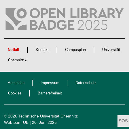
s
c
h
a
f
t
l
i
c
h
e
n
Notfall
Kontakt
Campusplan
Universität
N
a
Chemnitz
c
h
w
u
c
h
Anmelden
Impressum
Datenschutz
s
Cookies
Barrierefreiheit
© 2026 Technische Universität Chemnitz
Webteam-UB
| 20. Juni 2025