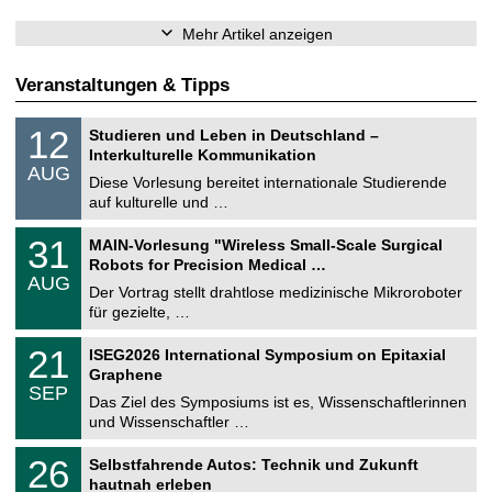
Mehr Artikel anzeigen
Veranstaltungen & Tipps
S
1
12
Studieren und Leben in Deutschland –
o
2
Interkulturelle Kommunikation
n
.
AUG
s
0
Diese Vorlesung bereitet internationale Studierende
t
8
auf kulturelle und …
i
.
g
2
T
e
3
31
MAIN-Vorlesung "Wireless Small-Scale Surgical
0
U
1
2
Robots for Precision Medical …
C
.
6
AUG
h
0
Der Vortrag stellt drahtlose medizinische Mikroroboter
e
8
für gezielte, …
m
.
n
2
T
i
2
21
ISEG2026 International Symposium on Epitaxial
0
U
t
1
2
Graphene
C
z
.
6
SEP
h
0
Das Ziel des Symposiums ist es, Wissenschaftlerinnen
e
9
und Wissenschaftler …
m
.
n
2
T
i
2
26
Selbstfahrende Autos: Technik und Zukunft
0
U
t
6
2
hautnah erleben
C
z