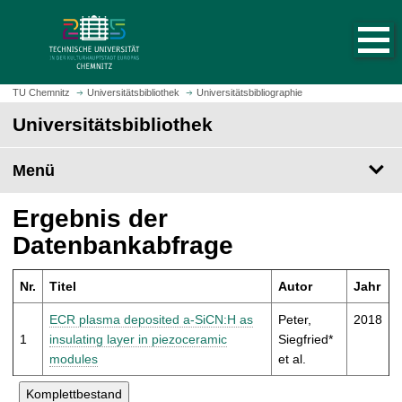
S
S
t
p
a
r
r
i
t
n
TU Chemnitz
Universitätsbibliothek
Universitätsbibliographie
s
g
Universitätsbibliothek
e
e
i
z
t
Menü
u
e
m
a
H
Ergebnis der
u
a
Datenbankabfrage
f
u
r
p
u
Nr.
Titel
Autor
Jahr
t
f
i
ECR plasma deposited a-SiCN:H as
Peter,
2018
e
n
1
insulating layer in piezoceramic
Siegfried*
n
h
modules
et al.
a
l