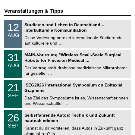
Veranstaltungen & Tipps
S
1
12
Studieren und Leben in Deutschland –
o
2
Interkulturelle Kommunikation
n
.
AUG
s
0
Diese Vorlesung bereitet internationale Studierende
t
8
auf kulturelle und …
i
.
g
2
T
e
3
31
MAIN-Vorlesung "Wireless Small-Scale Surgical
0
U
1
2
Robots for Precision Medical …
C
.
6
AUG
h
0
Der Vortrag stellt drahtlose medizinische Mikroroboter
e
8
für gezielte, …
m
.
n
2
T
i
2
21
ISEG2026 International Symposium on Epitaxial
0
U
t
1
2
Graphene
C
z
.
6
SEP
h
0
Das Ziel des Symposiums ist es, Wissenschaftlerinnen
e
9
und Wissenschaftler …
m
.
n
2
T
i
2
26
Selbstfahrende Autos: Technik und Zukunft
0
U
t
6
2
hautnah erleben
C
z
.
6
SEP
h
0
Kannst du dir vorstellen, dass Autos in Zukunft ganz
e
9
allein fahren? In …
m