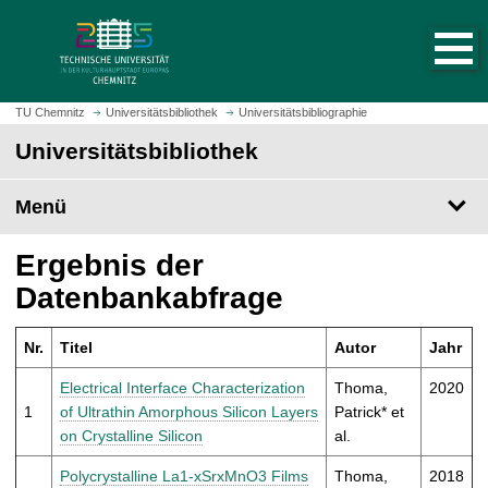
S
S
t
p
a
r
r
i
t
n
TU Chemnitz
Universitätsbibliothek
Universitätsbibliographie
s
g
Universitätsbibliothek
e
e
i
z
t
Menü
u
e
m
a
H
Ergebnis der
u
a
Datenbankabfrage
f
u
r
p
u
Nr.
Titel
Autor
Jahr
t
f
i
Electrical Interface Characterization
Thoma,
2020
e
n
1
of Ultrathin Amorphous Silicon Layers
Patrick* et
n
h
on Crystalline Silicon
al.
a
l
Polycrystalline La1-xSrxMnO3 Films
Thoma,
2018