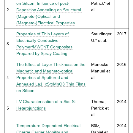
t
on Silicon: Influence of post-
Patrick* et
2
Deposition Annealing on Structural.
al.
(Magneto-)Optical, and
(Magneto-)Electrical Properties
Properties of Thin Layers of
Staudinger,
2017
Electrically Conductive
U.* et al.
3
Polymer/MWCNT Composites
Prepared by Spray Coating
The Effect of Layer Thickness on the
Monecke,
2016
Magnetic and Magneto-optical
Manuel et
4
Properties of Sputtered and
al.
Annealed La1−xSrxMnO3 Thin Films
on Silicon
I-V Characterisation of a-Si/c-Si
Thoma,
2014
5
Heterojunctions
Patrick et
al.
Temperature Dependent Electrical
Bülz,
2014
Charge Carrier Mobility and
Daniel et