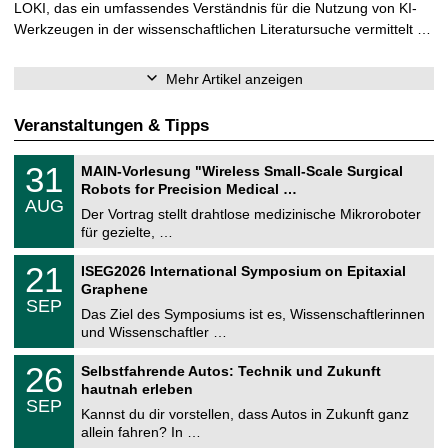
LOKI, das ein umfassendes Verständnis für die Nutzung von KI-
Werkzeugen in der wissenschaftlichen Literatursuche vermittelt …
Mehr Artikel anzeigen
Veranstaltungen & Tipps
T
3
31
MAIN-Vorlesung "Wireless Small-Scale Surgical
U
1
Robots for Precision Medical …
C
.
AUG
h
0
Der Vortrag stellt drahtlose medizinische Mikroroboter
e
8
für gezielte, …
m
.
n
2
T
i
2
21
ISEG2026 International Symposium on Epitaxial
0
U
t
1
2
Graphene
C
z
.
6
SEP
h
0
Das Ziel des Symposiums ist es, Wissenschaftlerinnen
e
9
und Wissenschaftler …
m
.
n
2
T
i
2
26
Selbstfahrende Autos: Technik und Zukunft
0
U
t
6
2
hautnah erleben
C
z
.
6
SEP
h
0
Kannst du dir vorstellen, dass Autos in Zukunft ganz
e
9
allein fahren? In …
m
.