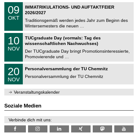
n
2
T
i
0
09
IMMATRIKULATIONS- UND AUFTAKTFEIER
0
U
t
9
2
2026/2027
C
z
.
6
OKT
h
1
Traditionsgemäß werden jedes Jahr zum Beginn des
e
0
Wintersemesters die neuen …
m
.
n
2
Z
i
1
10
TUCgraduate Day (vormals: Tag des
0
e
t
0
2
wissenschaftlichen Nachwuchses)
n
z
.
6
NOV
t
1
Der TUCgraduate Day bringt Promotionsinteressierte,
r
1
Promovierende und …
u
.
m
2
T
f
2
20
Personalversammlung der TU Chemnitz
0
U
ü
0
2
C
r
Personalversammlung der TU Chemnitz
.
6
NOV
h
d
1
e
e
1
m
n
.
Veranstaltungskalender
n
w
2
i
i
0
t
s
2
Soziale Medien
z
s
6
e
n
Verbinde dich mit uns:
s
c
h
a