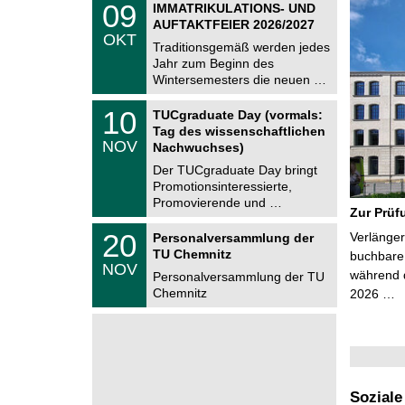
6
0
09
IMMATRIKULATIONS- UND
U
9
AUFTAKTFEIER 2026/2027
C
.
OKT
h
1
Traditionsgemäß werden jedes
e
0
Jahr zum Beginn des
m
.
Wintersemesters die neuen …
n
2
i
0
Z
t
1
10
2
TUCgraduate Day (vormals:
e
z
0
6
Tag des wissenschaftlichen
n
.
NOV
t
Nachwuchses)
1
r
1
Der TUCgraduate Day bringt
u
.
Promotionsinteressierte,
m
2
f
Promovierende und …
0
Zur Prüf
ü
2
r
T
6
2
20
Verlänger
Personalversammlung der
d
U
0
TU Chemnitz
e
C
buchbare 
.
NOV
n
h
während d
1
Personalversammlung der TU
w
e
1
Chemnitz
2026 …
i
m
.
s
n
2
s
i
0
e
t
2
n
z
6
s
c
h
Soziale
a