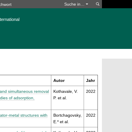
Suchen
Suche in…
ternational
Autor
Jahr
t and simultaneous removal
Kothavale, V.
2022
udies of adsorption,
P. et al.
ator-metal structures with
Bortchagovsky,
2022
E.* et al.