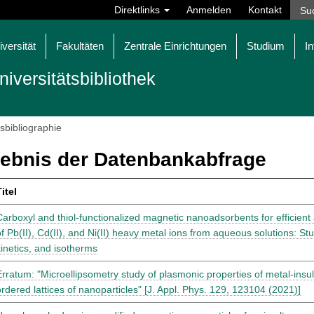
Direktlinks
Anmelden
Kontakt
iversität
Fakultäten
Zentrale Einrichtungen
Studium
In
niversitätsbibliothek
tsbibliographie
ebnis der Datenbankabfrage
itel
Carboxyl and thiol-functionalized magnetic nanoadsorbents for efficien
of Pb(II), Cd(II), and Ni(II) heavy metal ions from aqueous solutions: St
kinetics, and isotherms
Erratum: "Microellipsometry study of plasmonic properties of metal-insul
ordered lattices of nanoparticles" [J. Appl. Phys. 129, 123104 (2021)]