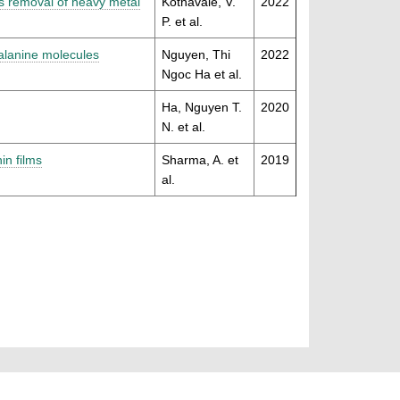
s removal of heavy metal
Kothavale, V.
2022
P. et al.
yalanine molecules
Nguyen, Thi
2022
Ngoc Ha et al.
Ha, Nguyen T.
2020
N. et al.
in films
Sharma, A. et
2019
al.