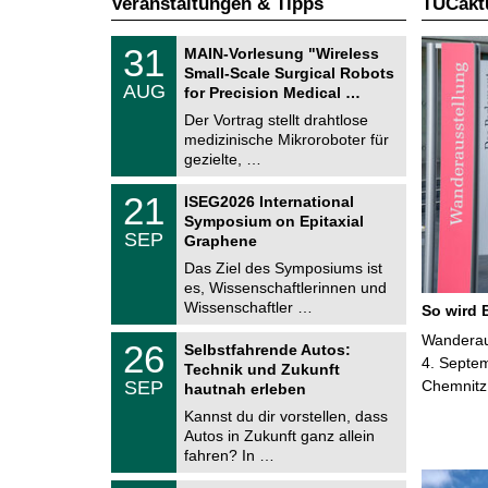
Veranstaltungen & Tipps
TUCaktu
T
3
31
MAIN-Vorlesung "Wireless
U
1
Small-Scale Surgical Robots
C
.
AUG
h
for Precision Medical …
0
e
8
Der Vortrag stellt drahtlose
m
.
medizinische Mikroroboter für
n
2
i
gezielte, …
0
t
2
z
T
6
2
21
ISEG2026 International
U
1
Symposium on Epitaxial
C
.
SEP
h
Graphene
0
e
9
Das Ziel des Symposiums ist
m
.
es, Wissenschaftlerinnen und
n
2
i
Wissenschaftler …
So wird 
0
t
2
z
T
Wanderaus
6
2
26
Selbstfahrende Autos:
U
6
4. Septem
Technik und Zukunft
C
.
SEP
Chemnitz
h
hautnah erleben
0
e
9
Kannst du dir vorstellen, dass
m
.
Autos in Zukunft ganz allein
n
2
i
fahren? In …
0
t
2
z
T