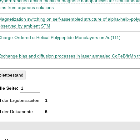
Hyperbranched amino modified magnetic nanoparticles for simultaneou
ions from aqueous solutions
Magnetization switching on self-assembled structure of alpha-helix-pol
observed by ambient STM
Charge-Ordered α-Helical Polypeptide Monolayers on Au(111)
Exchange bias and diffusion processes in laser annealed CoFeB/IrMn th
lle Seite:
 der Ergebnisseiten:
1
l der Dokumente:
6