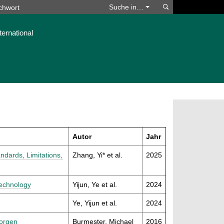
Suchen
Suche in…
ternational
Autor
Jahr
dards, Limitations,
Zhang, Yi* et al.
2025
Technology
Yijun, Ye et al.
2024
Ye, Yijun et al.
2024
Morgen
Burmester, Michael
2016