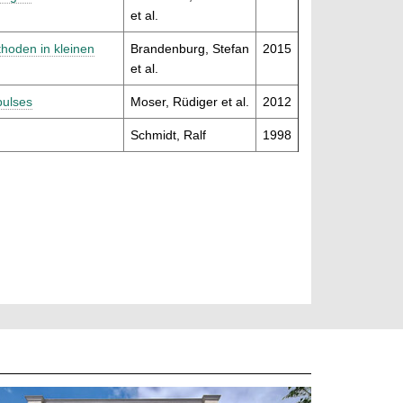
et al.
thoden in kleinen
Brandenburg, Stefan
2015
et al.
pulses
Moser, Rüdiger et al.
2012
Schmidt, Ralf
1998