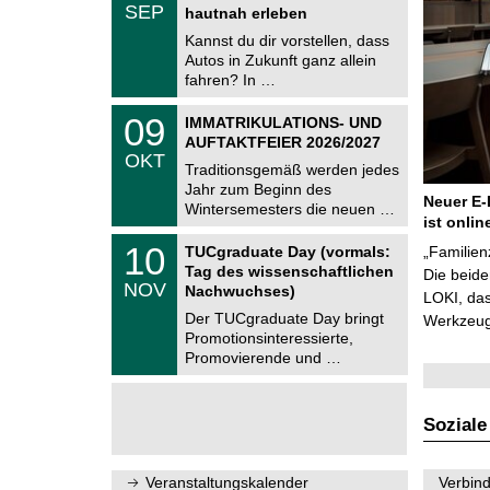
.
SEP
h
hautnah erleben
0
e
9
Kannst du dir vorstellen, dass
m
.
Autos in Zukunft ganz allein
n
2
i
fahren? In …
0
t
2
z
T
6
0
09
IMMATRIKULATIONS- UND
U
9
AUFTAKTFEIER 2026/2027
C
.
OKT
h
1
Traditionsgemäß werden jedes
e
0
Jahr zum Beginn des
m
.
Neuer E-
Wintersemesters die neuen …
n
2
ist onlin
i
0
Z
t
1
10
2
TUCgraduate Day (vormals:
„Familien
e
z
0
6
Tag des wissenschaftlichen
n
Die beid
.
NOV
t
Nachwuchses)
1
LOKI, das
r
1
Der TUCgraduate Day bringt
Werkzeuge
u
.
Promotionsinteressierte,
m
2
f
Promovierende und …
0
ü
2
r
6
d
e
Soziale
n
w
i
Veranstaltungskalender
Verbind
s