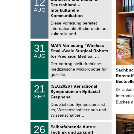
12
o
2
Deutschland –
n
.
AUG
s
Interkulturelle
0
t
Kommunikation
8
i
.
Diese Vorlesung bereitet
g
2
e
internationale Studierende auf
0
kulturelle und …
2
6
T
3
31
MAIN-Vorlesung "Wireless
U
1
Small-Scale Surgical Robots
C
.
AUG
h
for Precision Medical …
0
e
8
Der Vortrag stellt drahtlose
m
.
medizinische Mikroroboter für
n
Sachbuch
2
i
gezielte, …
Rohstoff
0
t
2
Bestsell
z
T
6
2
21
ISEG2026 International
U
Dr. Jakob
1
Symposium on Epitaxial
C
.
Internati
SEP
h
Graphene
0
e
Buches da
9
Das Ziel des Symposiums ist
m
.
es, Wissenschaftlerinnen und
n
2
i
Wissenschaftler …
0
t
2
z
T
6
2
26
Selbstfahrende Autos:
U
6
Technik und Zukunft
C