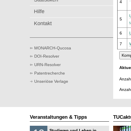
4
t
Hilfe
5
Kontakt
6
7
MONARCH-Qucosa
DOI-Resolver
URN-Resolver
Aktue
Patentrecherche
Anzahl
Unseriöse Verlage
Anzah
Veranstaltungen & Tipps
TUCaktu
S
1
Studieren und Leben in