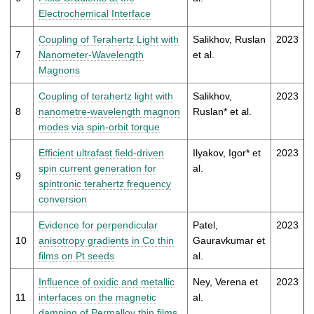
Electrochemical Interface
Coupling of Terahertz Light with
Salikhov, Ruslan
2023
7
Nanometer-Wavelength
et al.
Magnons
Coupling of terahertz light with
Salikhov,
2023
8
nanometre-wavelength magnon
Ruslan* et al.
modes via spin-orbit torque
Efficient ultrafast field-driven
Ilyakov, Igor* et
2023
spin current generation for
al.
9
spintronic terahertz frequency
conversion
Evidence for perpendicular
Patel,
2023
10
anisotropy gradients in Co thin
Gauravkumar et
films on Pt seeds
al.
Influence of oxidic and metallic
Ney, Verena et
2023
11
interfaces on the magnetic
al.
damping of Permalloy thin films