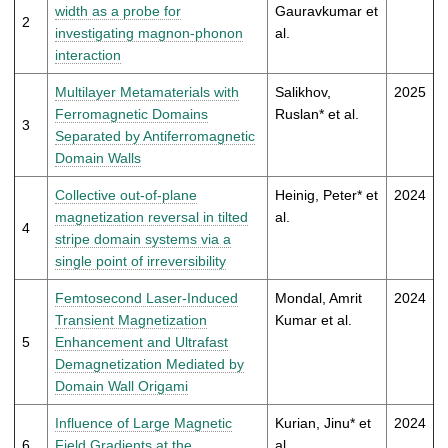
t
width as a probe for
Gauravkumar et
2
investigating magnon-phonon
al.
interaction
Multilayer Metamaterials with
Salikhov,
2025
Ferromagnetic Domains
Ruslan* et al.
3
Separated by Antiferromagnetic
Domain Walls
Collective out-of-plane
Heinig, Peter* et
2024
magnetization reversal in tilted
al.
4
stripe domain systems via a
single point of irreversibility
Femtosecond Laser-Induced
Mondal, Amrit
2024
Transient Magnetization
Kumar et al.
5
Enhancement and Ultrafast
Demagnetization Mediated by
Domain Wall Origami
Influence of Large Magnetic
Kurian, Jinu* et
2024
6
Field Gradients at the
al.