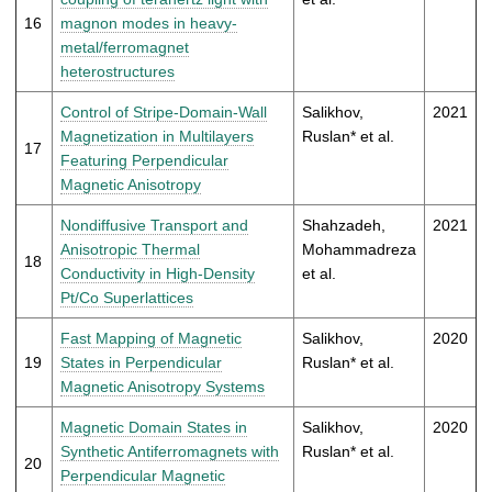
16
magnon modes in heavy-
metal/ferromagnet
heterostructures
Control of Stripe-Domain-Wall
Salikhov,
2021
Magnetization in Multilayers
Ruslan* et al.
17
Featuring Perpendicular
Magnetic Anisotropy
Nondiffusive Transport and
Shahzadeh,
2021
Anisotropic Thermal
Mohammadreza
18
Conductivity in High-Density
et al.
Pt/Co Superlattices
Fast Mapping of Magnetic
Salikhov,
2020
19
States in Perpendicular
Ruslan* et al.
Magnetic Anisotropy Systems
Magnetic Domain States in
Salikhov,
2020
Synthetic Antiferromagnets with
Ruslan* et al.
20
Perpendicular Magnetic