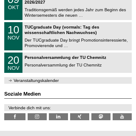
9
2
2026/2027
C
z
.
6
OKT
h
1
Traditionsgemäß werden jedes Jahr zum Beginn des
e
0
Wintersemesters die neuen …
m
.
n
2
Z
i
1
10
TUCgraduate Day (vormals: Tag des
0
e
t
0
2
wissenschaftlichen Nachwuchses)
n
z
.
6
NOV
t
1
Der TUCgraduate Day bringt Promotionsinteressierte,
r
1
Promovierende und …
u
.
m
2
T
f
2
20
Personalversammlung der TU Chemnitz
0
U
ü
0
2
C
r
Personalversammlung der TU Chemnitz
.
6
NOV
h
d
1
e
e
1
m
n
.
Veranstaltungskalender
n
w
2
i
i
0
t
s
2
Soziale Medien
z
s
6
e
n
Verbinde dich mit uns:
s
c
h
a
f
t