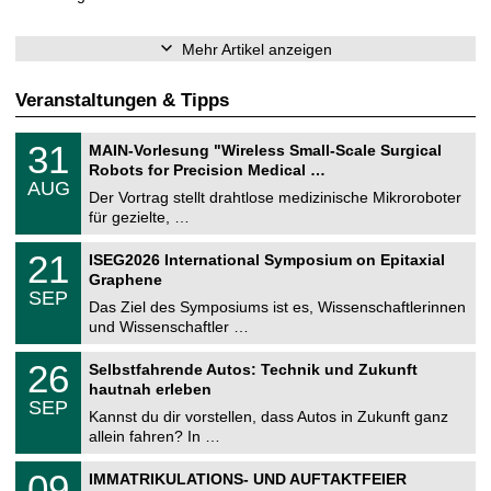
Mehr Artikel anzeigen
Veranstaltungen & Tipps
T
3
31
MAIN-Vorlesung "Wireless Small-Scale Surgical
U
1
Robots for Precision Medical …
C
.
AUG
h
0
Der Vortrag stellt drahtlose medizinische Mikroroboter
e
8
für gezielte, …
m
.
n
2
T
i
2
21
ISEG2026 International Symposium on Epitaxial
0
U
t
1
2
Graphene
C
z
.
6
SEP
h
0
Das Ziel des Symposiums ist es, Wissenschaftlerinnen
e
9
und Wissenschaftler …
m
.
n
2
T
i
2
26
Selbstfahrende Autos: Technik und Zukunft
0
U
t
6
2
hautnah erleben
C
z
.
6
SEP
h
0
Kannst du dir vorstellen, dass Autos in Zukunft ganz
e
9
allein fahren? In …
m
.
n
2
T
i
0
09
IMMATRIKULATIONS- UND AUFTAKTFEIER
0
U
t