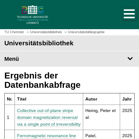
S
S
t
p
a
r
r
i
t
n
TU Chemnitz
Universitätsbibliothek
Universitätsbibliographie
s
g
Universitätsbibliothek
e
e
i
z
t
Menü
u
e
m
a
H
Ergebnis der
u
a
Datenbankabfrage
f
u
r
p
u
Nr.
Titel
Autor
Jahr
t
f
i
Collective out-of-plane stripe
Heinig, Peter et
2025
e
n
1
domain magnetization reversal
al.
n
h
via a single point of irreversibility
a
l
Ferromagnetic resonance line
Patel,
2025