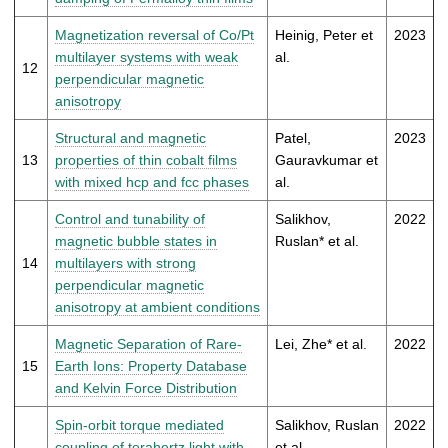
Magnetization reversal of Co/Pt
Heinig, Peter et
2023
multilayer systems with weak
al.
12
perpendicular magnetic
anisotropy
Structural and magnetic
Patel,
2023
13
properties of thin cobalt films
Gauravkumar et
with mixed hcp and fcc phases
al.
Control and tunability of
Salikhov,
2022
magnetic bubble states in
Ruslan* et al.
14
multilayers with strong
perpendicular magnetic
anisotropy at ambient conditions
Magnetic Separation of Rare-
Lei, Zhe* et al.
2022
15
Earth Ions: Property Database
and Kelvin Force Distribution
Spin-orbit torque mediated
Salikhov, Ruslan
2022
coupling of terahertz light with
et al.