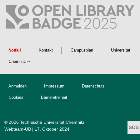
l
i
c
h
e
n
N
a
c
h
w
Notfall
Kontakt
Campusplan
Universität
u
c
Chemnitz
h
s
Anmelden
Impressum
Datenschutz
Cookies
Barrierefreiheit
© 2026 Technische Universität Chemnitz
Webteam-UB
| 17. Oktober 2024