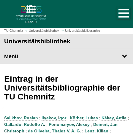
S
S
t
p
a
r
r
i
t
n
TU Chemnitz
Universitätsbibliothek
Universitätsbibliographie
s
g
Universitätsbibliothek
e
e
i
z
t
Menü
u
e
m
a
H
u
a
Eintrag in der
f
u
Universitätsbibliographie der
r
p
TU Chemnitz
u
t
f
i
e
n
n
h
Salikhov, Ruslan
;
Ilyakov, Igor
;
Körber, Lukas
;
Kákay, Attila
;
a
Gallardo, Rodolfo A.
;
Ponomaryov, Alexey
;
Deinert, Jan-
l
Christoph
;
de Oliveira, Thales V. A. G.
;
Lenz, Kilian
;