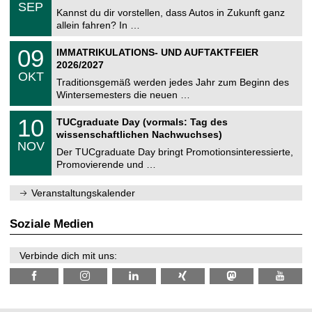
.
6
SEP
h
0
Kannst du dir vorstellen, dass Autos in Zukunft ganz
e
9
allein fahren? In …
m
.
n
2
T
i
0
09
IMMATRIKULATIONS- UND AUFTAKTFEIER
0
U
t
9
2
2026/2027
C
z
.
6
OKT
h
1
Traditionsgemäß werden jedes Jahr zum Beginn des
e
0
Wintersemesters die neuen …
m
.
n
2
Z
i
1
10
TUCgraduate Day (vormals: Tag des
0
e
t
0
2
wissenschaftlichen Nachwuchses)
n
z
.
6
NOV
t
1
Der TUCgraduate Day bringt Promotionsinteressierte,
r
1
Promovierende und …
u
.
m
2
f
0
Veranstaltungskalender
ü
2
r
6
d
Soziale Medien
e
n
w
Verbinde dich mit uns:
i
s
s
e
n