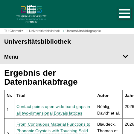
S
S
t
p
a
r
r
i
t
n
TU Chemnitz
Universitätsbibliothek
Universitätsbibliographie
s
g
Universitätsbibliothek
e
e
i
z
t
Menü
u
e
m
a
H
Ergebnis der
u
a
Datenbankabfrage
f
u
r
p
u
Nr.
Titel
Autor
Jahr
t
f
i
Contact points open wide band gaps in
Röhlig,
202
e
1
n
all two-dimensional Bravais lattices
David* et al.
n
h
a
From Continuous Material Functions to
Blaudeck,
202
l
Phononic Crystals with Touching Solid
Thomas et
2