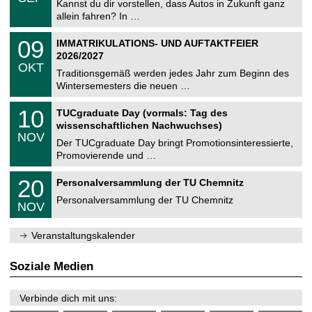
0
Kannst du dir vorstellen, dass Autos in Zukunft ganz
e
9
allein fahren? In …
m
.
n
2
T
i
0
09
IMMATRIKULATIONS- UND AUFTAKTFEIER
0
U
t
9
2
2026/2027
C
z
.
6
OKT
h
1
Traditionsgemäß werden jedes Jahr zum Beginn des
e
0
Wintersemesters die neuen …
m
.
n
2
Z
i
1
10
TUCgraduate Day (vormals: Tag des
0
e
t
0
2
wissenschaftlichen Nachwuchses)
n
z
.
6
NOV
t
1
Der TUCgraduate Day bringt Promotionsinteressierte,
r
1
Promovierende und …
u
.
m
2
T
f
2
20
Personalversammlung der TU Chemnitz
0
U
ü
0
2
C
r
Personalversammlung der TU Chemnitz
.
6
NOV
h
d
1
e
e
1
m
n
.
Veranstaltungskalender
n
w
2
i
i
0
t
s
2
Soziale Medien
z
s
6
e
n
Verbinde dich mit uns:
s