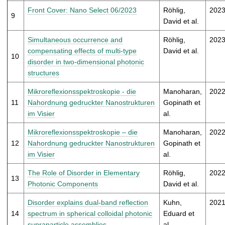
Front Cover: Nano Select 06/2023
Röhlig,
202
9
David et al.
Simultaneous occurrence and
Röhlig,
202
compensating effects of multi-type
David et al.
10
disorder in two-dimensional photonic
structures
Mikroreflexionsspektroskopie - die
Manoharan,
202
11
Nahordnung gedruckter Nanostrukturen
Gopinath et
im Visier
al.
Mikroreflexionsspektroskopie – die
Manoharan,
202
12
Nahordnung gedruckter Nanostrukturen
Gopinath et
im Visier
al.
The Role of Disorder in Elementary
Röhlig,
202
13
Photonic Components
David et al.
Disorder explains dual-band reflection
Kuhn,
202
14
spectrum in spherical colloidal photonic
Eduard et
supraparticle assemblies
al.