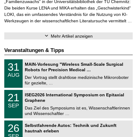
„Familienzuwachs“ in der Universitätsbibliothek der TU Chemnitz:
Die beiden Kurse LENA und MIKA erhalten das „Geschwisterkind“
LOKI, das ein umfassendes Verständnis für die Nutzung von KI-
Werkzeugen in der wissenschaftlichen Literatursuche vermittelt …
Mehr Artikel anzeigen
Veranstaltungen & Tipps
T
3
31
MAIN-Vorlesung "Wireless Small-Scale Surgical
U
1
Robots for Precision Medical …
C
.
AUG
h
0
Der Vortrag stellt drahtlose medizinische Mikroroboter
e
8
für gezielte, …
m
.
n
2
T
i
2
21
ISEG2026 International Symposium on Epitaxial
0
U
t
1
2
Graphene
C
z
.
6
SEP
h
0
Das Ziel des Symposiums ist es, Wissenschaftlerinnen
e
9
und Wissenschaftler …
m
.
n
2
T
i
2
26
Selbstfahrende Autos: Technik und Zukunft
0
U
t
6
2
hautnah erleben
C
z
.
6
SEP
h