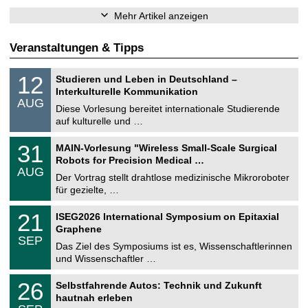
Mehr Artikel anzeigen
Veranstaltungen & Tipps
S
1
12
Studieren und Leben in Deutschland –
o
2
Interkulturelle Kommunikation
n
.
AUG
s
0
Diese Vorlesung bereitet internationale Studierende
t
8
auf kulturelle und …
i
.
g
2
T
e
3
31
MAIN-Vorlesung "Wireless Small-Scale Surgical
0
U
1
2
Robots for Precision Medical …
C
.
6
AUG
h
0
Der Vortrag stellt drahtlose medizinische Mikroroboter
e
8
für gezielte, …
m
.
n
2
T
i
2
21
ISEG2026 International Symposium on Epitaxial
0
U
t
1
2
Graphene
C
z
.
6
SEP
h
0
Das Ziel des Symposiums ist es, Wissenschaftlerinnen
e
9
und Wissenschaftler …
m
.
n
2
T
i
2
26
Selbstfahrende Autos: Technik und Zukunft
0
U
t
6
2
hautnah erleben
C
z
.
6