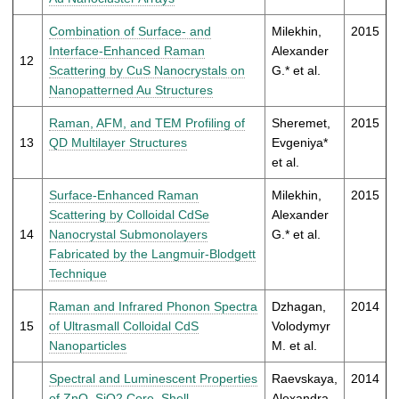
Combination of Surface- and
Milekhin,
2015
Interface-Enhanced Raman
Alexander
12
Scattering by CuS Nanocrystals on
G.* et al.
Nanopatterned Au Structures
Raman, AFM, and TEM Profiling of
Sheremet,
2015
13
QD Multilayer Structures
Evgeniya*
et al.
Surface-Enhanced Raman
Milekhin,
2015
Scattering by Colloidal CdSe
Alexander
14
Nanocrystal Submonolayers
G.* et al.
Fabricated by the Langmuir-Blodgett
Technique
Raman and Infrared Phonon Spectra
Dzhagan,
2014
15
of Ultrasmall Colloidal CdS
Volodymyr
Nanoparticles
M. et al.
Spectral and Luminescent Properties
Raevskaya,
2014
of ZnO–SiO2 Core–Shell
Alexandra