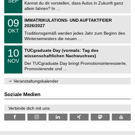
SEP
h
0
Kannst du dir vorstellen, dass Autos in Zukunft ganz
e
9
allein fahren? In …
m
.
n
2
T
i
0
09
IMMATRIKULATIONS- UND AUFTAKTFEIER
0
U
t
9
2
2026/2027
C
z
.
6
OKT
h
1
Traditionsgemäß werden jedes Jahr zum Beginn des
e
0
Wintersemesters die neuen …
m
.
n
2
Z
i
1
10
TUCgraduate Day (vormals: Tag des
0
e
t
0
2
wissenschaftlichen Nachwuchses)
n
z
.
6
NOV
t
1
Der TUCgraduate Day bringt Promotionsinteressierte,
r
1
Promovierende und …
u
.
m
2
f
0
Veranstaltungskalender
ü
2
r
6
d
Soziale Medien
e
n
w
Verbinde dich mit uns:
i
s
s
e
n
s