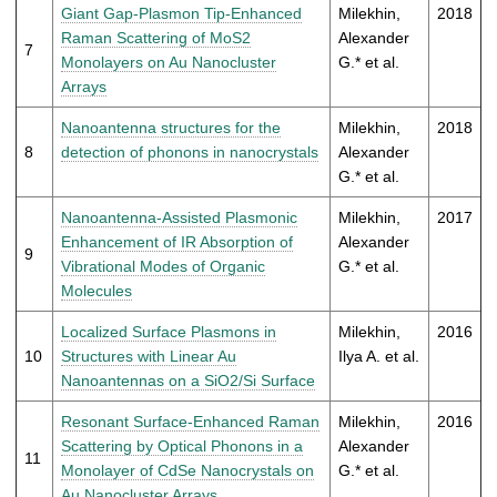
Giant Gap-Plasmon Tip-Enhanced
Milekhin,
2018
Raman Scattering of MoS2
Alexander
7
Monolayers on Au Nanocluster
G.* et al.
Arrays
Nanoantenna structures for the
Milekhin,
2018
8
detection of phonons in nanocrystals
Alexander
G.* et al.
Nanoantenna-Assisted Plasmonic
Milekhin,
2017
Enhancement of IR Absorption of
Alexander
9
Vibrational Modes of Organic
G.* et al.
Molecules
Localized Surface Plasmons in
Milekhin,
2016
10
Structures with Linear Au
Ilya A. et al.
Nanoantennas on a SiO2/Si Surface
Resonant Surface-Enhanced Raman
Milekhin,
2016
Scattering by Optical Phonons in a
Alexander
11
Monolayer of CdSe Nanocrystals on
G.* et al.
Au Nanocluster Arrays