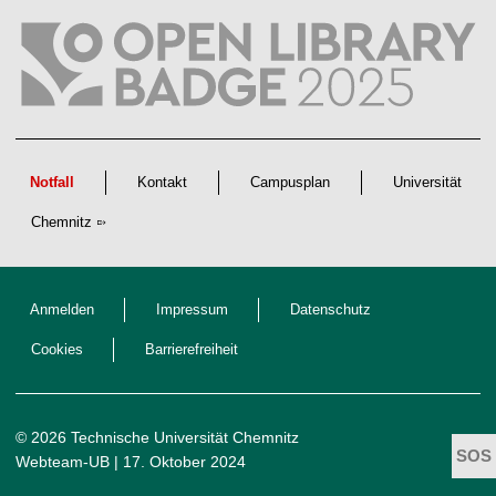
c
h
a
f
t
l
i
c
h
e
n
Notfall
Kontakt
Campusplan
Universität
N
a
Chemnitz
c
h
w
u
c
h
Anmelden
Impressum
Datenschutz
s
Cookies
Barrierefreiheit
© 2026 Technische Universität Chemnitz
Webteam-UB
| 17. Oktober 2024