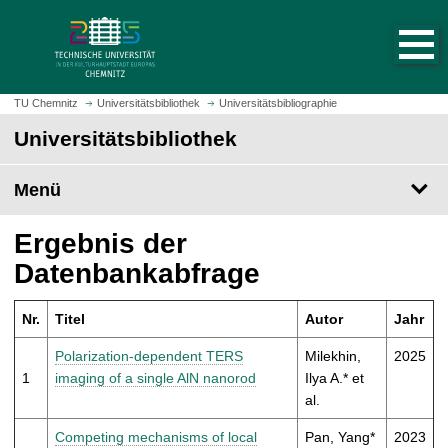
S
S
t
p
a
r
r
i
t
n
TU Chemnitz
Universitätsbibliothek
Universitätsbibliographie
s
g
Universitätsbibliothek
e
e
i
z
t
Menü
u
e
m
a
H
Ergebnis der
u
a
Datenbankabfrage
f
u
r
p
u
Nr.
Titel
Autor
Jahr
t
f
i
Polarization-dependent TERS
Milekhin,
2025
e
n
1
imaging of a single AlN nanorod
Ilya A.* et
n
h
al.
a
l
Competing mechanisms of local
Pan, Yang*
2023