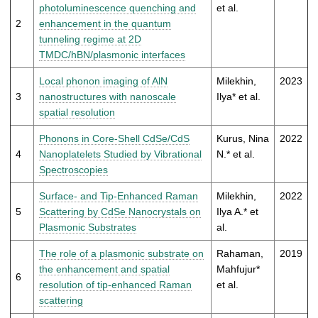
t
photoluminescence quenching and
et al.
2
enhancement in the quantum
tunneling regime at 2D
TMDC/hBN/plasmonic interfaces
Local phonon imaging of AlN
Milekhin,
2023
3
nanostructures with nanoscale
Ilya* et al.
spatial resolution
Phonons in Core-Shell CdSe/CdS
Kurus, Nina
2022
4
Nanoplatelets Studied by Vibrational
N.* et al.
Spectroscopies
Surface- and Tip-Enhanced Raman
Milekhin,
2022
5
Scattering by CdSe Nanocrystals on
Ilya A.* et
Plasmonic Substrates
al.
The role of a plasmonic substrate on
Rahaman,
2019
the enhancement and spatial
Mahfujur*
6
resolution of tip-enhanced Raman
et al.
scattering