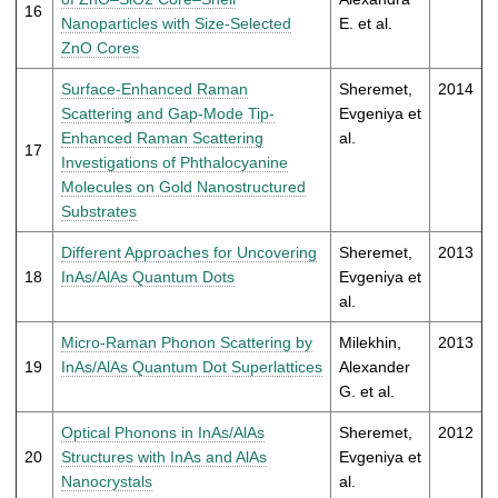
16
Nanoparticles with Size-Selected
E. et al.
ZnO Cores
Surface-Enhanced Raman
Sheremet,
2014
Scattering and Gap-Mode Tip-
Evgeniya et
Enhanced Raman Scattering
al.
17
Investigations of Phthalocyanine
Molecules on Gold Nanostructured
Substrates
Different Approaches for Uncovering
Sheremet,
2013
18
InAs/AlAs Quantum Dots
Evgeniya et
al.
Micro-Raman Phonon Scattering by
Milekhin,
2013
19
InAs/AlAs Quantum Dot Superlattices
Alexander
G. et al.
Optical Phonons in InAs/AlAs
Sheremet,
2012
20
Structures with InAs and AlAs
Evgeniya et
Nanocrystals
al.