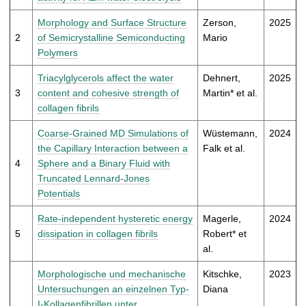
t
Morphology and Surface Structure
Zerson,
2025
2
of Semicrystalline Semiconducting
Mario
Polymers
Triacylglycerols affect the water
Dehnert,
2025
3
content and cohesive strength of
Martin* et al.
collagen fibrils
Coarse-Grained MD Simulations of
Wüstemann,
2024
the Capillary Interaction between a
Falk et al.
4
Sphere and a Binary Fluid with
Truncated Lennard-Jones
Potentials
Rate-independent hysteretic energy
Magerle,
2024
5
dissipation in collagen fibrils
Robert* et
al.
Morphologische und mechanische
Kitschke,
2023
Untersuchungen an einzelnen Typ-
Diana
I-Kollagenfibrillen unter