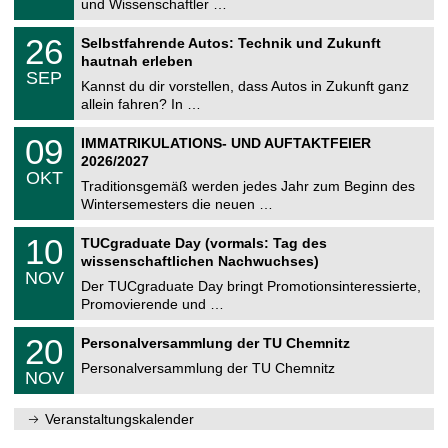
und Wissenschaftler …
m
.
n
2
T
i
2
26
Selbstfahrende Autos: Technik und Zukunft
0
U
t
6
2
hautnah erleben
C
z
.
6
SEP
h
0
Kannst du dir vorstellen, dass Autos in Zukunft ganz
e
9
allein fahren? In …
m
.
n
2
T
i
0
09
IMMATRIKULATIONS- UND AUFTAKTFEIER
0
U
t
9
2
2026/2027
C
z
.
6
OKT
h
1
Traditionsgemäß werden jedes Jahr zum Beginn des
e
0
Wintersemesters die neuen …
m
.
n
2
Z
i
1
10
TUCgraduate Day (vormals: Tag des
0
e
t
0
2
wissenschaftlichen Nachwuchses)
n
z
.
6
NOV
t
1
Der TUCgraduate Day bringt Promotionsinteressierte,
r
1
Promovierende und …
u
.
m
2
T
f
2
20
Personalversammlung der TU Chemnitz
0
U
ü
0
2
C
r
Personalversammlung der TU Chemnitz
.
6
NOV
h
d
1
e
e
1
m
n
.
Veranstaltungskalender
n
w
2
i
i
0