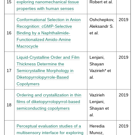
15
exploring nanomechanical tissue
Robert et al.
properties with human senses
Conformational Selection in Anion
Oshchepkov,
2019
Recognition: cGMP-Selective
Aleksandr S.
16
Binding by a Naphthalimide-
et al.
Functionalized Amido-Amine
Macrocycle
Liquid-Crystalline Order and Film
Lenjani,
2019
Thickness Determine the
Shayan
17
Semicrystalline Morphology in
Vazirieh* et
Diketopyrrolopyrrole-Based
al.
Copolymers
Ordering and crystallization in thin
Vazirieh
2019
films of diketopyrrolopyrrol-based
Lenjani,
18
semiconducting copolymers
Shayan et
al.
Perceptual evaluation studies of a
Heredia
2019
multisensory interface for exploring
Munoz,