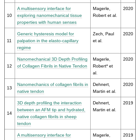
A multisensory interface for
Magerle,
2020
10
exploring nanomechanical tissue
Robert et al.
properties with human senses
Generic hysteresis model for
Zech, Paul
2020
11
palpation in the elasto-capillary
et al.
regime
Nanomechanical 3D Depth Profiling
Magerle,
2020
12
of Collagen Fibrils in Native Tendon
Robert* et
al.
Nanomechanics of collagen fibrils in
Dehnert,
2020
13
native tendon
Martin et al.
3D depth profiling the interaction
Dehnert,
2019
between an AFM tip and hydrated,
Martin et al.
14
native collagen fibrils in sheep
tendon
A multisensory interface for
Magerle,
2019