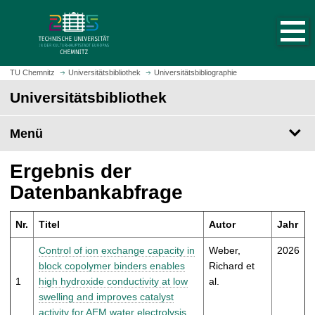
S
S
t
p
a
r
r
i
t
n
TU Chemnitz
Universitätsbibliothek
Universitätsbibliographie
s
g
Universitätsbibliothek
e
e
i
z
t
Menü
u
e
m
a
H
Ergebnis der
u
a
Datenbankabfrage
f
u
r
p
u
Nr.
Titel
Autor
Jahr
t
f
i
Control of ion exchange capacity in
Weber,
2026
e
n
block copolymer binders enables
Richard et
n
h
1
high hydroxide conductivity at low
al.
a
swelling and improves catalyst
l
activity for AEM water electrolysis