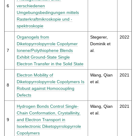
6
verschiedenen
Umgebungsbedingungen mittels
Rasterkraftmikroskopie und -
spektroskopie
Organogels from
Stegerer,
2022
Diketopyrrolopyrrole Copolymer
Dominik et
7
Ionene/Polythiophene Blends
al.
Exhibit Ground-State Single
Electron Transfer in the Solid State
Electron Mobility of
Wang, Qian
2021
Diketopyrrolopyrrole Copolymers Is
et al.
8
Robust against Homocoupling
Defects
Hydrogen Bonds Control Single-
Wang, Qian
2021
Chain Conformation, Crystallinity,
et al.
9
and Electron Transport in
Isoelectronic Diketopyrrolopyrrole
Copolymers