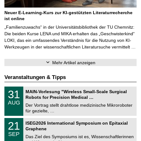
Neuer E-Learning-Kurs zur KI-gestützten Literaturrecherche
ist online
„Familienzuwachs“ in der Universitätsbibliothek der TU Chemnitz:
Die beiden Kurse LENA und MIKA erhalten das „Geschwisterkind“
LOKI, das ein umfassendes Verständnis für die Nutzung von KI-
Werkzeugen in der wissenschaftlichen Literatursuche vermittelt …
Mehr Artikel anzeigen
Veranstaltungen & Tipps
T
3
31
MAIN-Vorlesung "Wireless Small-Scale Surgical
U
1
Robots for Precision Medical …
C
.
AUG
h
0
Der Vortrag stellt drahtlose medizinische Mikroroboter
e
8
für gezielte, …
m
.
n
2
T
i
2
21
ISEG2026 International Symposium on Epitaxial
0
U
t
1
2
Graphene
C
z
.
6
SEP
h
0
Das Ziel des Symposiums ist es, Wissenschaftlerinnen
e
9