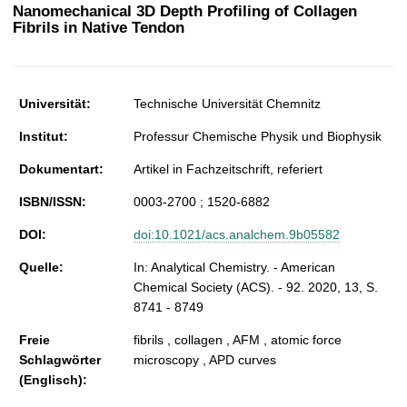
t
Nanomechanical 3D Depth Profiling of Collagen
Fibrils in Native Tendon
Universität:
Technische Universität Chemnitz
Institut:
Professur Chemische Physik und Biophysik
Dokumentart:
Artikel in Fachzeitschrift, referiert
ISBN/ISSN:
0003-2700 ; 1520-6882
DOI:
doi:10.1021/acs.analchem.9b05582
Quelle:
In: Analytical Chemistry. - American
Chemical Society (ACS). - 92. 2020, 13, S.
8741 - 8749
Freie
fibrils , collagen , AFM , atomic force
Schlagwörter
microscopy , APD curves
(Englisch):