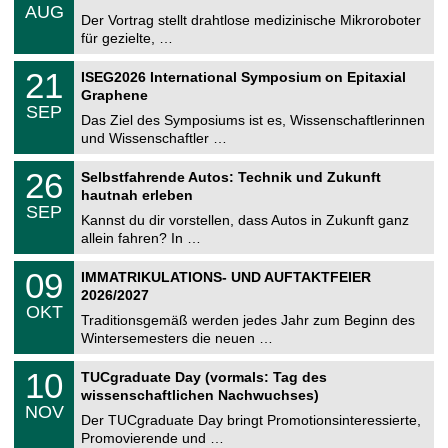
.
AUG
h
0
Der Vortrag stellt drahtlose medizinische Mikroroboter
e
8
für gezielte, …
m
.
n
2
T
i
2
21
ISEG2026 International Symposium on Epitaxial
0
U
t
1
2
Graphene
C
z
.
6
SEP
h
0
Das Ziel des Symposiums ist es, Wissenschaftlerinnen
e
9
und Wissenschaftler …
m
.
n
2
T
i
2
26
Selbstfahrende Autos: Technik und Zukunft
0
U
t
6
2
hautnah erleben
C
z
.
6
SEP
h
0
Kannst du dir vorstellen, dass Autos in Zukunft ganz
e
9
allein fahren? In …
m
.
n
2
T
i
0
09
IMMATRIKULATIONS- UND AUFTAKTFEIER
0
U
t
9
2
2026/2027
C
z
.
6
OKT
h
1
Traditionsgemäß werden jedes Jahr zum Beginn des
e
0
Wintersemesters die neuen …
m
.
n
2
Z
i
1
10
TUCgraduate Day (vormals: Tag des
0
e
t
0
2
wissenschaftlichen Nachwuchses)
n
z
.
6
NOV
t
1
Der TUCgraduate Day bringt Promotionsinteressierte,
r
1
Promovierende und …
u