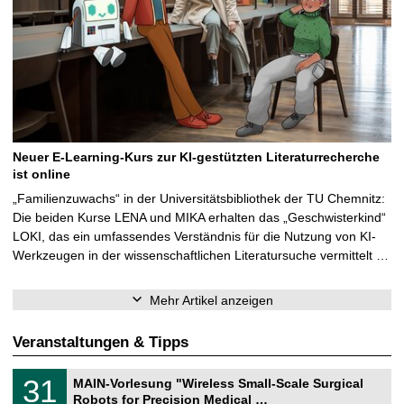
Neuer E-Learning-Kurs zur KI-gestützten Literaturrecherche
ist online
„Familienzuwachs“ in der Universitätsbibliothek der TU Chemnitz:
Die beiden Kurse LENA und MIKA erhalten das „Geschwisterkind“
LOKI, das ein umfassendes Verständnis für die Nutzung von KI-
Werkzeugen in der wissenschaftlichen Literatursuche vermittelt …
Mehr Artikel anzeigen
Veranstaltungen & Tipps
T
3
31
MAIN-Vorlesung "Wireless Small-Scale Surgical
U
1
Robots for Precision Medical …
C