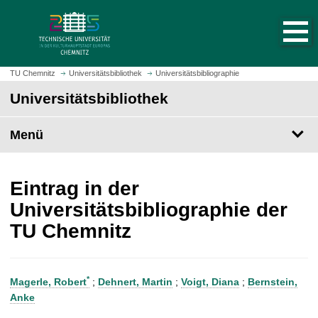
S
S
t
p
a
r
r
i
t
n
TU Chemnitz
Universitätsbibliothek
Universitätsbibliographie
s
g
Universitätsbibliothek
e
e
i
z
t
Menü
u
e
m
a
H
u
a
Eintrag in der
f
u
Universitätsbibliographie der
r
p
TU Chemnitz
u
t
f
i
e
n
n
h
*
Magerle, Robert
;
Dehnert, Martin
;
Voigt, Diana
;
Bernstein,
a
Anke
l