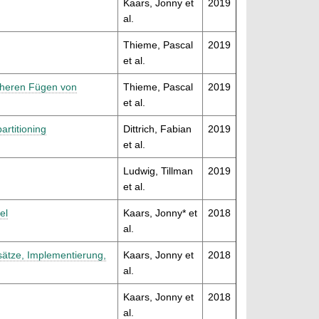
Kaars, Jonny et
2019
al.
Thieme, Pascal
2019
et al.
cheren Fügen von
Thieme, Pascal
2019
et al.
artitioning
Dittrich, Fabian
2019
et al.
Ludwig, Tillman
2019
et al.
el
Kaars, Jonny* et
2018
al.
ätze, Implementierung,
Kaars, Jonny et
2018
al.
Kaars, Jonny et
2018
al.