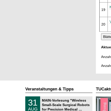
19
20
Aktue
Anzahl
Anzah
Veranstaltungen & Tipps
TUCaktu
T
3
31
MAIN-Vorlesung "Wireless
U
1
Small-Scale Surgical Robots
C
.
AUG
h
for Precision Medical …
0