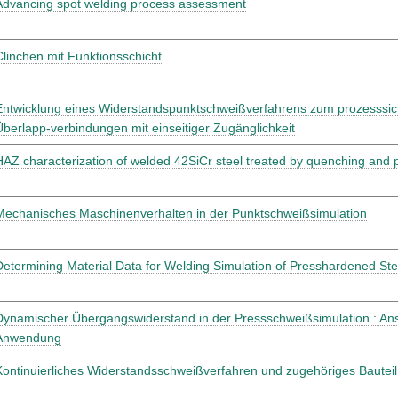
Advancing spot welding process assessment
Clinchen mit Funktionsschicht
Entwicklung eines Widerstandspunktschweißverfahrens zum prozesssi
Überlapp-verbindungen mit einseitiger Zugänglichkeit
HAZ characterization of welded 42SiCr steel treated by quenching and p
Mechanisches Maschinenverhalten in der Punktschweißsimulation
Determining Material Data for Welding Simulation of Presshardened Ste
Dynamischer Übergangswiderstand in der Pressschweißsimulation : Ans
Anwendung
Kontinuierliches Widerstandsschweißverfahren und zugehöriges Bauteil