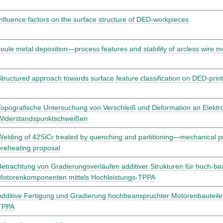
Influence factors on the surface structure of DED-workpieces
Joule metal deposition—process features and stability of arcless wire m
Structured approach towards surface feature classification on DED-prin
Topografische Untersuchung von Verschleiß und Deformation an Elektr
Widerstandspunktschweißen
Welding of 42SiCr treated by quenching and partitioning—mechanical p
preheating proposal
Betrachtung von Gradierungsverläufen additiver Strukturen für hoch-b
Motorenkomponenten mittels Hochleistungs-TPPA
Additive Fertigung und Gradierung hochbeanspruchter Motorenbauteile 
TPPA