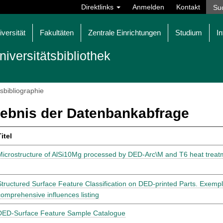
Direktlinks
Anmelden
Kontakt
iversität
Fakultäten
Zentrale Einrichtungen
Studium
In
niversitätsbibliothek
tsbibliographie
ebnis der Datenbankabfrage
itel
Microstructure of AlSi10Mg processed by DED-Arc\M and T6 heat treat
Structured Surface Feature Classification on DED-printed Parts. Exemp
comprehensive influences listing
DED-Surface Feature Sample Catalogue