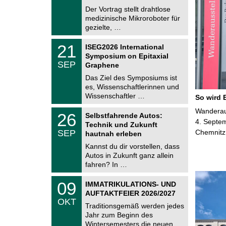
e
8
Der Vortrag stellt drahtlose
m
.
medizinische Mikroroboter für
n
2
i
gezielte, …
0
t
2
z
T
6
2
21
ISEG2026 International
U
1
Symposium on Epitaxial
C
.
SEP
h
Graphene
0
e
9
Das Ziel des Symposiums ist
m
.
es, Wissenschaftlerinnen und
n
2
i
Wissenschaftler …
So wird 
0
t
2
z
T
Wanderaus
6
2
26
Selbstfahrende Autos:
U
6
4. Septem
Technik und Zukunft
C
.
SEP
Chemnitz
h
hautnah erleben
0
e
9
Kannst du dir vorstellen, dass
m
.
Autos in Zukunft ganz allein
n
2
i
fahren? In …
0
t
2
z
T
6
0
09
IMMATRIKULATIONS- UND
U
9
AUFTAKTFEIER 2026/2027
C
.
OKT
h
1
Traditionsgemäß werden jedes
e
0
Jahr zum Beginn des
m
.
Wintersemesters die neuen …
n