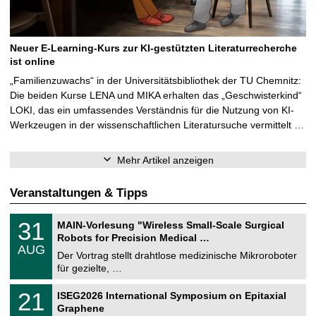
Neuer E-Learning-Kurs zur KI-gestützten Literaturrecherche
ist online
„Familienzuwachs“ in der Universitätsbibliothek der TU Chemnitz:
Die beiden Kurse LENA und MIKA erhalten das „Geschwisterkind“
LOKI, das ein umfassendes Verständnis für die Nutzung von KI-
Werkzeugen in der wissenschaftlichen Literatursuche vermittelt …
Mehr Artikel anzeigen
Veranstaltungen & Tipps
T
3
31
MAIN-Vorlesung "Wireless Small-Scale Surgical
U
1
Robots for Precision Medical …
C
.
AUG
h
0
Der Vortrag stellt drahtlose medizinische Mikroroboter
e
8
für gezielte, …
m
.
n
2
T
i
2
21
ISEG2026 International Symposium on Epitaxial
0
U
t
1
2
Graphene
C
z
.