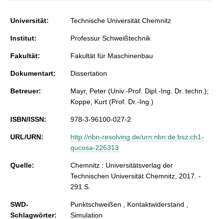
Universität:
Technische Universität Chemnitz
Institut:
Professur Schweißtechnik
Fakultät:
Fakultät für Maschinenbau
Dokumentart:
Dissertation
Betreuer:
Mayr, Peter (Univ.-Prof. Dipl.-Ing. Dr. techn.);
Koppe, Kurt (Prof. Dr.-Ing.)
ISBN/ISSN:
978-3-96100-027-2
URL/URN:
http://nbn-resolving.de/urn:nbn:de:bsz:ch1-
qucosa-226313
Quelle:
Chemnitz : Universitätsverlag der
Technischen Universität Chemnitz, 2017. -
291 S.
SWD-
Punktschweißen , Kontaktwiderstand ,
Schlagwörter:
Simulation