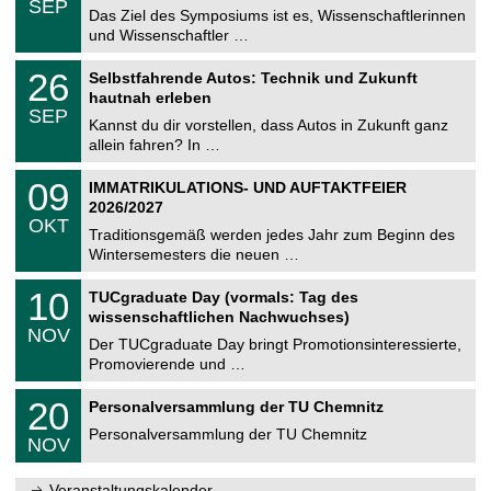
6
SEP
h
0
Das Ziel des Symposiums ist es, Wissenschaftlerinnen
e
9
und Wissenschaftler …
m
.
n
2
T
i
2
26
Selbstfahrende Autos: Technik und Zukunft
0
U
t
6
2
hautnah erleben
C
z
.
6
SEP
h
0
Kannst du dir vorstellen, dass Autos in Zukunft ganz
e
9
allein fahren? In …
m
.
n
2
T
i
0
09
IMMATRIKULATIONS- UND AUFTAKTFEIER
0
U
t
9
2
2026/2027
C
z
.
6
OKT
h
1
Traditionsgemäß werden jedes Jahr zum Beginn des
e
0
Wintersemesters die neuen …
m
.
n
2
Z
i
1
10
TUCgraduate Day (vormals: Tag des
0
e
t
0
2
wissenschaftlichen Nachwuchses)
n
z
.
6
NOV
t
1
Der TUCgraduate Day bringt Promotionsinteressierte,
r
1
Promovierende und …
u
.
m
2
T
f
2
20
Personalversammlung der TU Chemnitz
0
U
ü
0
2
C
r
Personalversammlung der TU Chemnitz
.
6
NOV
h
d
1
e
e
1
m
n
.
Veranstaltungskalender