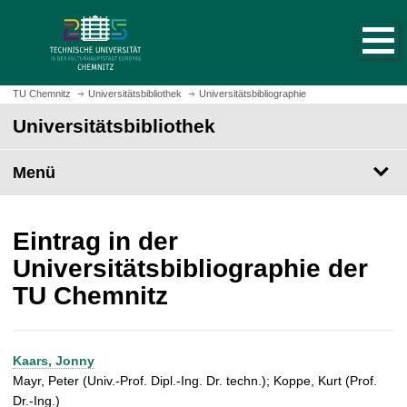
S
S
t
p
a
r
r
i
t
n
TU Chemnitz
Universitätsbibliothek
Universitätsbibliographie
s
g
Universitätsbibliothek
e
e
i
z
t
Menü
u
e
m
a
H
u
a
Eintrag in der
f
u
Universitätsbibliographie der
r
p
TU Chemnitz
u
t
f
i
e
n
n
h
Kaars, Jonny
a
Mayr, Peter (Univ.-Prof. Dipl.-Ing. Dr. techn.); Koppe, Kurt (Prof.
l
Dr.-Ing.)