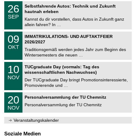
2
T
i
2
26
Selbstfahrende Autos: Technik und Zukunft
0
U
t
6
2
hautnah erleben
C
z
.
6
SEP
h
0
Kannst du dir vorstellen, dass Autos in Zukunft ganz
e
9
allein fahren? In …
m
.
n
2
T
i
0
09
IMMATRIKULATIONS- UND AUFTAKTFEIER
0
U
t
9
2
2026/2027
C
z
.
6
OKT
h
1
Traditionsgemäß werden jedes Jahr zum Beginn des
e
0
Wintersemesters die neuen …
m
.
n
2
Z
i
1
10
TUCgraduate Day (vormals: Tag des
0
e
t
0
2
wissenschaftlichen Nachwuchses)
n
z
.
6
NOV
t
1
Der TUCgraduate Day bringt Promotionsinteressierte,
r
1
Promovierende und …
u
.
m
2
T
f
2
20
Personalversammlung der TU Chemnitz
0
U
ü
0
2
C
r
Personalversammlung der TU Chemnitz
.
6
NOV
h
d
1
e
e
1
m
n
.
Veranstaltungskalender
n
w
2
i
i
0
t
s
2
Soziale Medien
z