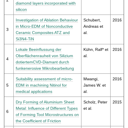
t
diamond layers incorporated with
silicon
Investigation of Ablation Behaviour
Schubert,
2016
in Micro-EDM of Nonconductive
Andreas et
3
Ceramic Composites ATZ and
al.
Si3N4-TiN
Lokale Beeinflussung der
Kühn, Ralf* et
2016
Oberflächenrauheit von Silizium
al.
4
dotiertemCVD-Diamant durch
funkenerosive Mikrobearbeitung
Suitability assessment of micro-
Mwangi,
2016
5
EDM in machining Nitinol for
James W. et
medical applications
al.
Dry Forming of Aluminium Sheet
Scholz, Peter
2015
Metal: Influence of Different Types
et al.
6
of Forming Tool Microstructures on
the Coefficient of Friction