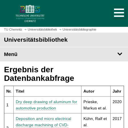
S
S
t
p
a
r
r
i
t
n
TU Chemnitz
Universitätsbibliothek
Universitätsbibliographie
s
g
Universitätsbibliothek
e
e
i
z
t
Menü
u
e
m
a
H
Ergebnis der
u
a
Datenbankabfrage
f
u
r
p
u
Nr.
Titel
Autor
Jahr
t
f
i
Dry deep drawing of aluminum for
Prieske,
2020
e
1
n
automotive production
Markus et al.
n
h
a
Deposition and micro electrical
Kühn, Ralf et
2017
l
discharge machining of CVD-
al.
2