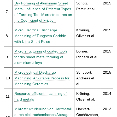
Dry Forming of Aluminium Sheet
Scholz,
2015
Metal: Influence of Different Types
Peter* et al.
7
of Forming Tool Microstructures on
the Coefficient of Friction
Micro Electrical Discharge
Kröning,
2015
8
Machining of Tungsten Carbide
Oliver et al.
with Ultra-Short Pulse
Micro structuring of coated tools
Börner,
2015
9
for dry sheet metal forming of
Richard et al.
aluminium alloys
Microelectrical Discharge
Schubert,
2015
10
Machining: A Suitable Process for
Andreas et
Machining Ceramics
al.
Resource-efficient machining of
Kröning,
2014
11
hard metals
Oliver et al.
Mikrostrukturierung von Hartmetall
Hackert-
2013
durch elektrochemisches Abtragen
Oschätzchen,