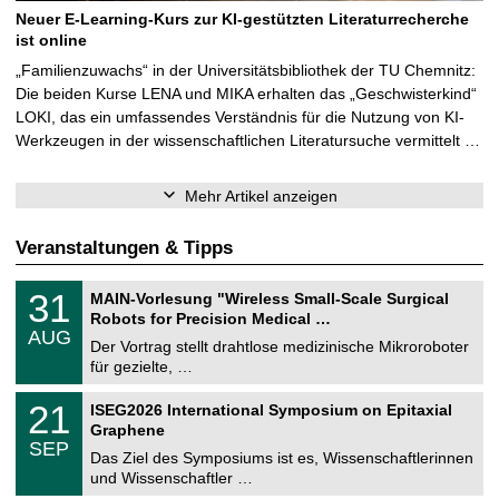
Neuer E-Learning-Kurs zur KI-gestützten Literaturrecherche
ist online
„Familienzuwachs“ in der Universitätsbibliothek der TU Chemnitz:
Die beiden Kurse LENA und MIKA erhalten das „Geschwisterkind“
LOKI, das ein umfassendes Verständnis für die Nutzung von KI-
Werkzeugen in der wissenschaftlichen Literatursuche vermittelt …
Mehr Artikel anzeigen
Veranstaltungen & Tipps
T
3
31
MAIN-Vorlesung "Wireless Small-Scale Surgical
U
1
Robots for Precision Medical …
C
.
AUG
h
0
Der Vortrag stellt drahtlose medizinische Mikroroboter
e
8
für gezielte, …
m
.
n
2
T
i
2
21
ISEG2026 International Symposium on Epitaxial
0
U
t
1
2
Graphene
C
z
.
6
SEP
h
0
Das Ziel des Symposiums ist es, Wissenschaftlerinnen
e
9
und Wissenschaftler …
m
.
n