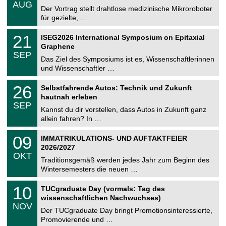
.
AUG
h
0
Der Vortrag stellt drahtlose medizinische Mikroroboter
e
8
für gezielte, …
m
.
n
2
T
i
2
21
ISEG2026 International Symposium on Epitaxial
0
U
t
1
2
Graphene
C
z
.
6
SEP
h
0
Das Ziel des Symposiums ist es, Wissenschaftlerinnen
e
9
und Wissenschaftler …
m
.
n
2
T
i
2
26
Selbstfahrende Autos: Technik und Zukunft
0
U
t
6
2
hautnah erleben
C
z
.
6
SEP
h
0
Kannst du dir vorstellen, dass Autos in Zukunft ganz
e
9
allein fahren? In …
m
.
n
2
T
i
0
09
IMMATRIKULATIONS- UND AUFTAKTFEIER
0
U
t
9
2
2026/2027
C
z
.
6
OKT
h
1
Traditionsgemäß werden jedes Jahr zum Beginn des
e
0
Wintersemesters die neuen …
m
.
n
2
Z
i
1
10
TUCgraduate Day (vormals: Tag des
0
e
t
0
2
wissenschaftlichen Nachwuchses)
n
z
.
6
NOV
t
1
Der TUCgraduate Day bringt Promotionsinteressierte,
r
1
Promovierende und …
u
.