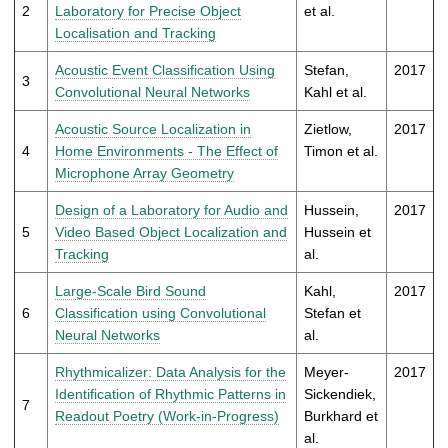
t
2
Laboratory for Precise Object
et al.
Localisation and Tracking
Acoustic Event Classification Using
Stefan,
2017
3
Convolutional Neural Networks
Kahl et al.
Acoustic Source Localization in
Zietlow,
2017
4
Home Environments - The Effect of
Timon et al.
Microphone Array Geometry
Design of a Laboratory for Audio and
Hussein,
2017
5
Video Based Object Localization and
Hussein et
Tracking
al.
Large-Scale Bird Sound
Kahl,
2017
6
Classification using Convolutional
Stefan et
Neural Networks
al.
Rhythmicalizer: Data Analysis for the
Meyer-
2017
Identification of Rhythmic Patterns in
Sickendiek,
7
Readout Poetry (Work-in-Progress)
Burkhard et
al.