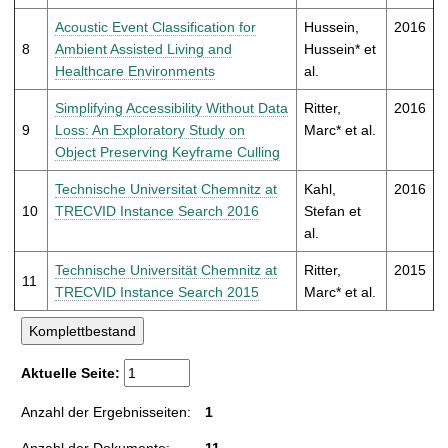
Acoustic Event Classification for
Hussein,
2016
8
Ambient Assisted Living and
Hussein* et
Healthcare Environments
al.
Simplifying Accessibility Without Data
Ritter,
2016
9
Loss: An Exploratory Study on
Marc* et al.
Object Preserving Keyframe Culling
Technische Universitat Chemnitz at
Kahl,
2016
10
TRECVID Instance Search 2016
Stefan et
al.
Tech­nis­che Uni­ver­sität Chem­nitz at
Ritter,
2015
11
TRECVID Instance Search 2015
Marc* et al.
Aktuelle Seite:
Anzahl der Ergebnisseiten:
1
Anzahl der Dokumente:
11