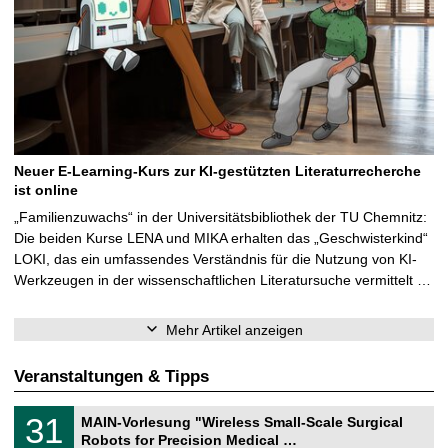
Neuer E-Learning-Kurs zur KI-gestützten Literaturrecherche
ist online
„Familienzuwachs“ in der Universitätsbibliothek der TU Chemnitz:
Die beiden Kurse LENA und MIKA erhalten das „Geschwisterkind“
LOKI, das ein umfassendes Verständnis für die Nutzung von KI-
Werkzeugen in der wissenschaftlichen Literatursuche vermittelt …
Mehr Artikel anzeigen
Veranstaltungen & Tipps
T
3
31
MAIN-Vorlesung "Wireless Small-Scale Surgical
U
1
Robots for Precision Medical …
C