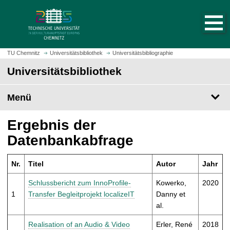
S
S
t
p
a
r
r
i
t
n
TU Chemnitz
Universitätsbibliothek
Universitätsbibliographie
s
g
Universitätsbibliothek
e
e
i
z
t
Menü
u
e
m
a
H
Ergebnis der
u
a
Datenbankabfrage
f
u
r
p
u
Nr.
Titel
Autor
Jahr
t
f
i
Schlussbericht zum InnoProfile-
Kowerko,
2020
e
n
1
Transfer Begleitprojekt localizeIT
Danny et
n
h
al.
a
l
Realisation of an Audio & Video
Erler, René
2018