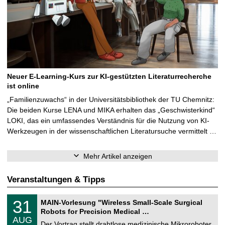
Neuer E-Learning-Kurs zur KI-gestützten Literaturrecherche
ist online
„Familienzuwachs“ in der Universitätsbibliothek der TU Chemnitz:
Die beiden Kurse LENA und MIKA erhalten das „Geschwisterkind“
LOKI, das ein umfassendes Verständnis für die Nutzung von KI-
Werkzeugen in der wissenschaftlichen Literatursuche vermittelt …
Mehr Artikel anzeigen
Veranstaltungen & Tipps
T
3
31
MAIN-Vorlesung "Wireless Small-Scale Surgical
U
1
Robots for Precision Medical …
C
.
AUG
h
0
Der Vortrag stellt drahtlose medizinische Mikroroboter