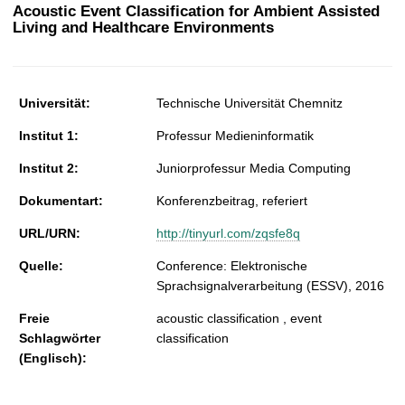
t
Acoustic Event Classification for Ambient Assisted
Living and Healthcare Environments
Universität:
Technische Universität Chemnitz
Institut 1:
Professur Medieninformatik
Institut 2:
Juniorprofessur Media Computing
Dokumentart:
Konferenzbeitrag, referiert
URL/URN:
http://tinyurl.com/zqsfe8q
Quelle:
Conference: Elektronische
Sprachsignalverarbeitung (ESSV), 2016
Freie
acoustic classification , event
Schlagwörter
classification
(Englisch):