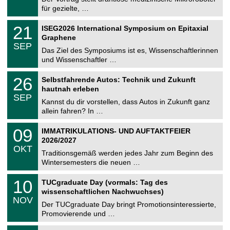
e
8
für gezielte, …
m
.
n
2
T
i
2
21
ISEG2026 International Symposium on Epitaxial
0
U
t
1
2
Graphene
C
z
.
6
SEP
h
0
Das Ziel des Symposiums ist es, Wissenschaftlerinnen
e
9
und Wissenschaftler …
m
.
n
2
T
i
2
26
Selbstfahrende Autos: Technik und Zukunft
0
U
t
6
2
hautnah erleben
C
z
.
6
SEP
h
0
Kannst du dir vorstellen, dass Autos in Zukunft ganz
e
9
allein fahren? In …
m
.
n
2
T
i
0
09
IMMATRIKULATIONS- UND AUFTAKTFEIER
0
U
t
9
2
2026/2027
C
z
.
6
OKT
h
1
Traditionsgemäß werden jedes Jahr zum Beginn des
e
0
Wintersemesters die neuen …
m
.
n
2
Z
i
1
10
TUCgraduate Day (vormals: Tag des
0
e
t
0
2
wissenschaftlichen Nachwuchses)
n
z
.
6
NOV
t
1
Der TUCgraduate Day bringt Promotionsinteressierte,
r
1
Promovierende und …
u
.
m
2
T