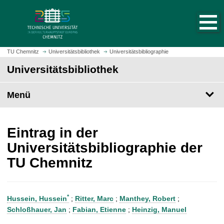
S
S
t
p
a
r
r
i
t
n
TU Chemnitz
Universitätsbibliothek
Universitätsbibliographie
s
g
Universitätsbibliothek
e
e
i
z
t
Menü
u
e
m
a
H
u
a
Eintrag in der
f
u
Universitätsbibliographie der
r
p
TU Chemnitz
u
t
f
i
e
n
n
h
*
Hussein, Hussein
;
Ritter, Marc
;
Manthey, Robert
;
a
Schloßhauer, Jan
;
Fabian, Etienne
;
Heinzig, Manuel
l