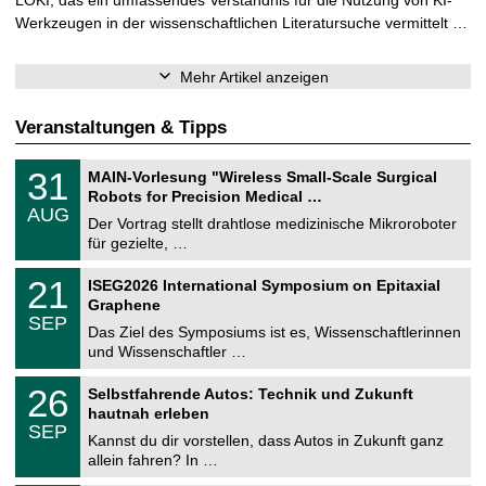
Werkzeugen in der wissenschaftlichen Literatursuche vermittelt …
Mehr Artikel anzeigen
Veranstaltungen & Tipps
T
3
31
MAIN-Vorlesung "Wireless Small-Scale Surgical
U
1
Robots for Precision Medical …
C
.
AUG
h
0
Der Vortrag stellt drahtlose medizinische Mikroroboter
e
8
für gezielte, …
m
.
n
2
T
i
2
21
ISEG2026 International Symposium on Epitaxial
0
U
t
1
2
Graphene
C
z
.
6
SEP
h
0
Das Ziel des Symposiums ist es, Wissenschaftlerinnen
e
9
und Wissenschaftler …
m
.
n
2
T
i
2
26
Selbstfahrende Autos: Technik und Zukunft
0
U
t
6
2
hautnah erleben
C
z
.
6
SEP
h
0
Kannst du dir vorstellen, dass Autos in Zukunft ganz
e
9
allein fahren? In …
m
.
n