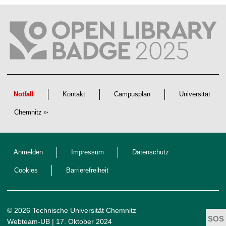
f
t
l
i
c
h
e
n
N
a
c
h
w
Notfall
Kontakt
Campusplan
Universität
u
c
Chemnitz
h
s
Anmelden
Impressum
Datenschutz
Cookies
Barrierefreiheit
© 2026 Technische Universität Chemnitz
Webteam-UB
| 17. Oktober 2024