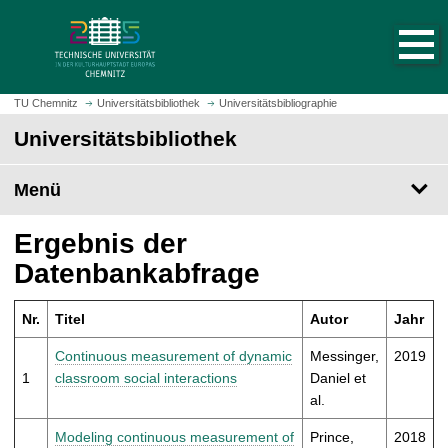
S
S
t
p
a
r
r
i
t
n
TU Chemnitz
Universitätsbibliothek
Universitätsbibliographie
s
g
Universitätsbibliothek
e
e
i
z
t
Menü
u
e
m
a
H
Ergebnis der
u
a
Datenbankabfrage
f
u
r
p
u
Nr.
Titel
Autor
Jahr
t
f
i
Continuous measurement of dynamic
Messinger,
2019
e
n
1
classroom social interactions
Daniel et
n
h
al.
a
l
Modeling continuous measurement of
Prince,
2018