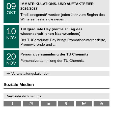
2
T
i
0
09
IMMATRIKULATIONS- UND AUFTAKTFEIER
0
U
t
9
2
2026/2027
C
z
.
6
OKT
h
1
Traditionsgemäß werden jedes Jahr zum Beginn des
e
0
Wintersemesters die neuen …
m
.
n
2
Z
i
1
10
TUCgraduate Day (vormals: Tag des
0
e
t
0
2
wissenschaftlichen Nachwuchses)
n
z
.
6
NOV
t
1
Der TUCgraduate Day bringt Promotionsinteressierte,
r
1
Promovierende und …
u
.
m
2
T
f
2
20
Personalversammlung der TU Chemnitz
0
U
ü
0
2
C
r
Personalversammlung der TU Chemnitz
.
6
NOV
h
d
1
e
e
1
m
n
.
Veranstaltungskalender
n
w
2
i
i
0
t
s
2
Soziale Medien
z
s
6
e
n
Verbinde dich mit uns:
s
c
h
a