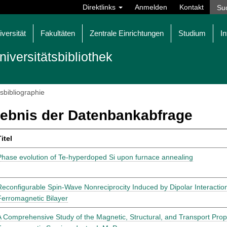
Direktlinks
Anmelden
Kontakt
iversität
Fakultäten
Zentrale Einrichtungen
Studium
In
niversitätsbibliothek
tsbibliographie
ebnis der Datenbankabfrage
itel
Phase evolution of Te-hyperdoped Si upon furnace annealing
Reconfigurable Spin-Wave Nonreciprocity Induced by Dipolar Interactio
Ferromagnetic Bilayer
A Comprehensive Study of the Magnetic, Structural, and Transport Proper