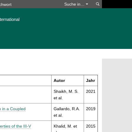
Suchen
Suche in…
ternational
Autor
Jahr
Shaikh, M. S.
2021
et al.
n in a Coupled
Gallardo, R.A.
2019
et al.
ties of the III-V
Khalid, M. et
2015