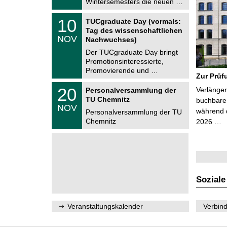
Wintersemesters die neuen …
n
2
i
0
Z
t
1
10
2
TUCgraduate Day (vormals:
e
z
0
6
Tag des wissenschaftlichen
n
.
NOV
t
Nachwuchses)
1
r
1
Der TUCgraduate Day bringt
u
.
Promotionsinteressierte,
m
2
f
Promovierende und …
0
Zur Prüf
ü
2
r
T
6
2
20
Verlänger
Personalversammlung der
d
U
0
TU Chemnitz
e
C
buchbare 
.
NOV
n
h
während d
1
Personalversammlung der TU
w
e
1
Chemnitz
2026 …
i
m
.
s
n
2
s
i
0
e
t
2
n
z
6
s
c
h
Soziale
a
f
t
l
Veranstaltungskalender
Verbind
i
c