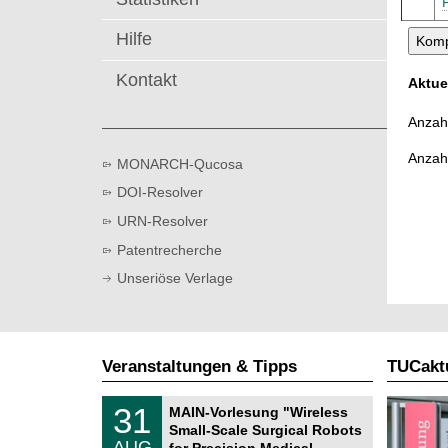
t
Hilfe
Kontakt
Aktue
Anzahl
Anzah
MONARCH-Qucosa
DOI-Resolver
URN-Resolver
Patentrecherche
Unseriöse Verlage
Veranstaltungen & Tipps
TUCaktu
T
3
31
MAIN-Vorlesung "Wireless
U
1
Small-Scale Surgical Robots
C
.
AUG
h
for Precision Medical …