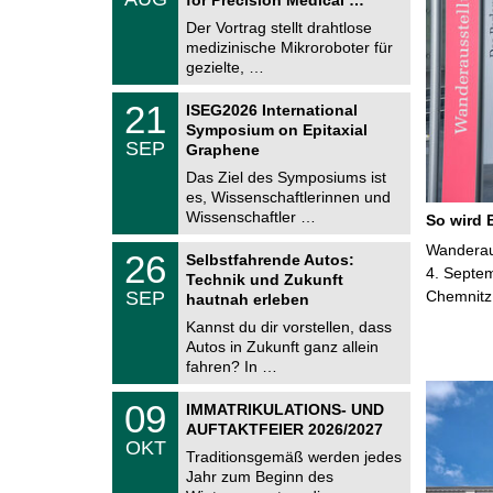
0
e
8
Der Vortrag stellt drahtlose
m
.
medizinische Mikroroboter für
n
2
i
gezielte, …
0
t
2
z
T
6
2
21
ISEG2026 International
U
1
Symposium on Epitaxial
C
.
SEP
h
Graphene
0
e
9
Das Ziel des Symposiums ist
m
.
es, Wissenschaftlerinnen und
n
2
i
Wissenschaftler …
So wird 
0
t
2
z
T
Wanderaus
6
2
26
Selbstfahrende Autos:
U
6
4. Septem
Technik und Zukunft
C
.
SEP
Chemnitz
h
hautnah erleben
0
e
9
Kannst du dir vorstellen, dass
m
.
Autos in Zukunft ganz allein
n
2
i
fahren? In …
0
t
2
z
T
6
0
09
IMMATRIKULATIONS- UND
U
9
AUFTAKTFEIER 2026/2027
C
.
OKT
h
1
Traditionsgemäß werden jedes
e
0
Jahr zum Beginn des
m
.