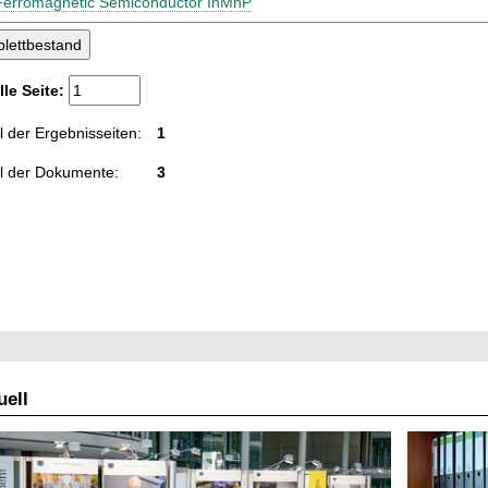
Ferromagnetic Semiconductor InMnP
lle Seite:
 der Ergebnisseiten:
1
l der Dokumente:
3
ell