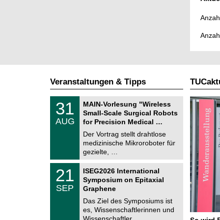
Anzahl
Anzah
Veranstaltungen & Tipps
TUCaktu
T
3
31
MAIN-Vorlesung "Wireless
U
1
Small-Scale Surgical Robots
C
.
AUG
h
for Precision Medical …
0
e
8
Der Vortrag stellt drahtlose
m
.
medizinische Mikroroboter für
n
2
i
gezielte, …
0
t
2
z
T
6
2
21
ISEG2026 International
U
1
Symposium on Epitaxial
C
.
SEP
h
Graphene
0
e
9
Das Ziel des Symposiums ist
m
.
es, Wissenschaftlerinnen und
n
2
i
Wissenschaftler …
So wird 