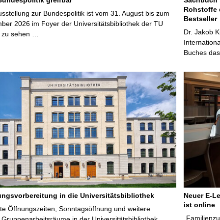
Rohstoffe 
stellung zur Bundespolitik ist vom 31. August bis zum
Bestseller
ber 2026 im Foyer der Universitätsbibliothek der TU
Dr. Jakob K
 zu sehen …
Internation
Buches das 
ungsvorbereitung in die Universitätsbibliothek
Neuer E-Le
ist online
te Öffnungszeiten, Sonntagsöffnung und weitere
„Familienzu
Gruppenarbeitsräume in der Universitätsbibliothek