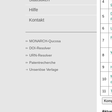
4
t
Hilfe
5
Kontakt
6
7
MONARCH-Qucosa
DOI-Resolver
8
URN-Resolver
Patentrecherche
9
Unseriöse Verlage
10
11
Aktue