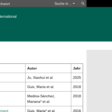
Suchen
Suche in…
ternational
Autor
Jahr
Ju, Xiaohui et al.
2025
Guix, Maria et al.
2018
Medina‐Sánchez,
2018
Mariana* et al.
onment
Guix, Maria* et al.
2016