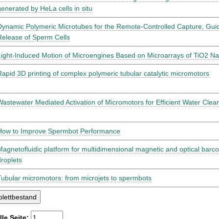
generated by HeLa cells in situ
Dynamic Polymeric Microtubes for the Remote-Controlled Capture, Gui
Release of Sperm Cells
Light-Induced Motion of Microengines Based on Microarrays of TiO2 N
Rapid 3D printing of complex polymeric tubular catalytic micromotors
Wastewater Mediated Activation of Micromotors for Efficient Water Clea
How to Improve Spermbot Performance
Magnetofluidic platform for multidimensional magnetic and optical barco
droplets
Tubular micromotors: from microjets to spermbots
lle Seite: