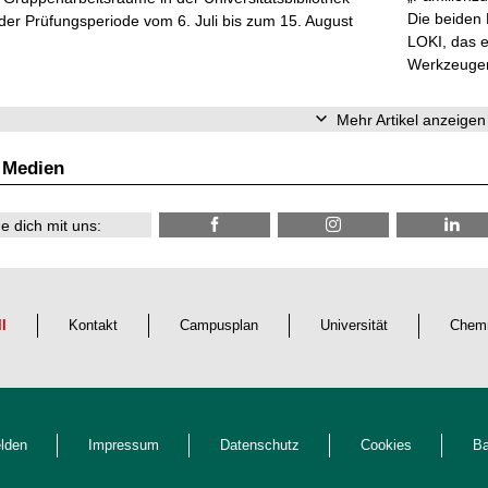
Die beiden
er Prüfungsperiode vom 6. Juli bis zum 15. August
LOKI, das e
Werkzeugen 
Mehr Artikel anzeigen
 Medien
e dich mit uns:
ll
Kontakt
Campusplan
Universität
Chemn
lden
Impressum
Datenschutz
Cookies
Ba