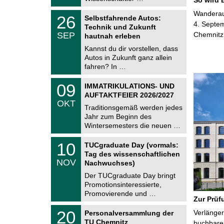
0
t
2
z
T
Wanderaus
6
2
26
Selbstfahrende Autos:
U
6
4. Septem
Technik und Zukunft
C
.
SEP
Chemnitz
h
hautnah erleben
0
e
9
Kannst du dir vorstellen, dass
m
.
Autos in Zukunft ganz allein
n
2
i
fahren? In …
0
t
2
z
T
6
0
09
IMMATRIKULATIONS- UND
U
9
AUFTAKTFEIER 2026/2027
C
.
OKT
h
1
Traditionsgemäß werden jedes
e
0
Jahr zum Beginn des
m
.
Wintersemesters die neuen …
n
2
i
0
Z
t
1
10
2
TUCgraduate Day (vormals:
e
z
0
6
Tag des wissenschaftlichen
n
.
NOV
t
Nachwuchses)
1
r
1
Der TUCgraduate Day bringt
u
.
Promotionsinteressierte,
m
2
f
Promovierende und …
0
Zur Prüf
ü
2
r
T
6
2
20
Verlänger
Personalversammlung der
d
U
0
TU Chemnitz
e
C
buchbare 