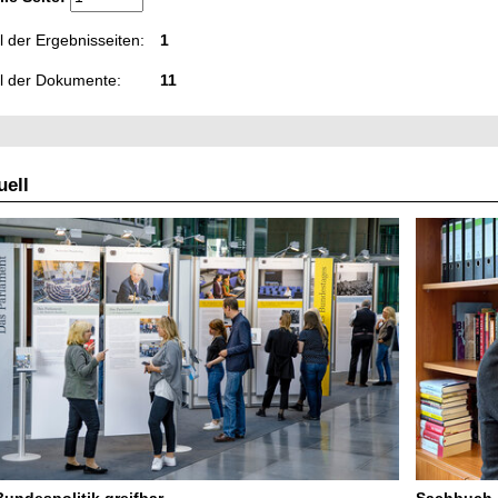
 der Ergebnisseiten:
1
l der Dokumente:
11
ell
Bundespolitik greifbar
Sachbuch „