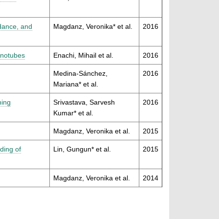
dance, and
Magdanz, Veronika* et al.
2016
anotubes
Enachi, Mihail et al.
2016
Medina-Sánchez,
2016
Mariana* et al.
ning
Srivastava, Sarvesh
2016
Kumar* et al.
Magdanz, Veronika et al.
2015
ding of
Lin, Gungun* et al.
2015
Magdanz, Veronika et al.
2014