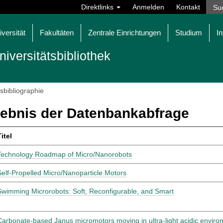
Direktlinks
Anmelden
Kontakt
iversität
Fakultäten
Zentrale Einrichtungen
Studium
In
niversitätsbibliothek
tsbibliographie
ebnis der Datenbankabfrage
itel
Technology Roadmap of Micro/Nanorobots
Self‐Propelled Micro/Nanoparticle Motors
Swimming Microrobots: Soft, Reconfigurable, and Smart
Carbonate-based Janus micromotors moving in ultra-light acidic envir