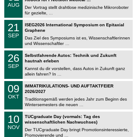
C
.
AUG
h
0
Der Vortrag stellt drahtlose medizinische Mikroroboter
e
8
für gezielte, …
m
.
n
2
T
i
2
21
ISEG2026 International Symposium on Epitaxial
0
U
t
1
2
Graphene
C
z
.
6
SEP
h
0
Das Ziel des Symposiums ist es, Wissenschaftlerinnen
e
9
und Wissenschaftler …
m
.
n
2
T
i
2
26
Selbstfahrende Autos: Technik und Zukunft
0
U
t
6
2
hautnah erleben
C
z
.
6
SEP
h
0
Kannst du dir vorstellen, dass Autos in Zukunft ganz
e
9
allein fahren? In …
m
.
n
2
T
i
0
09
IMMATRIKULATIONS- UND AUFTAKTFEIER
0
U
t
9
2
2026/2027
C
z
.
6
OKT
h
1
Traditionsgemäß werden jedes Jahr zum Beginn des
e
0
Wintersemesters die neuen …
m
.
n
2
Z
i
1
10
TUCgraduate Day (vormals: Tag des
0
e
t
0
2
wissenschaftlichen Nachwuchses)
n
z
.
6
NOV
t
1
Der TUCgraduate Day bringt Promotionsinteressierte,
r
1
Promovierende und …
u