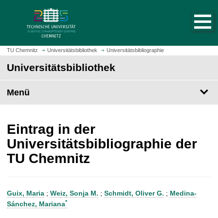
S
S
t
p
a
r
r
i
t
n
TU Chemnitz
Universitätsbibliothek
Universitätsbibliographie
s
g
Universitätsbibliothek
e
e
i
z
t
Menü
u
e
m
a
H
u
a
Eintrag in der
f
u
Universitätsbibliographie der
r
p
TU Chemnitz
u
t
f
i
e
n
n
h
Guix, Maria
;
Weiz, Sonja M.
;
Schmidt, Oliver G.
;
Medina-
a
*
Sánchez, Mariana
l