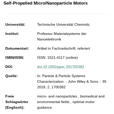
t
Self‐Propelled Micro/Nanoparticle Motors
Universität:
Technische Universität Chemnitz
Institut:
Professur Materialsysteme der
Nanoelektronik
Dokumentart:
Artikel in Fachzeitschrift, referiert
ISBN/ISSN:
ISSN: 1521-4117 (online)
DOI:
doi:10.1002/ppsc.201700382
Quelle:
In: Particle & Particle Systems
Characterization. - John Wiley & Sons. - 35.
2018, 2, 1700382
Freie
micro‐ and nanoparticles , biomedical and
Schlagwörter
environmental fields , optimal motor
(Englisch):
guidance