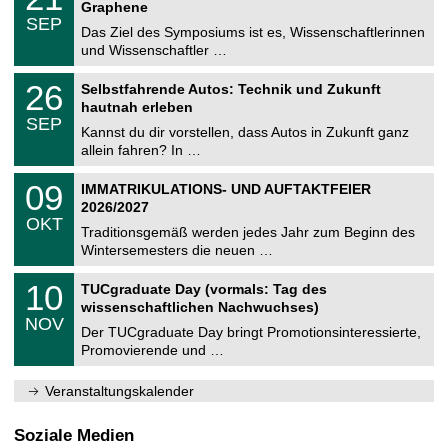
1
2
Graphene
C
z
.
6
SEP
h
0
Das Ziel des Symposiums ist es, Wissenschaftlerinnen
e
9
und Wissenschaftler …
m
.
n
2
T
i
2
26
Selbstfahrende Autos: Technik und Zukunft
0
U
t
6
2
hautnah erleben
C
z
.
6
SEP
h
0
Kannst du dir vorstellen, dass Autos in Zukunft ganz
e
9
allein fahren? In …
m
.
n
2
T
i
0
09
IMMATRIKULATIONS- UND AUFTAKTFEIER
0
U
t
9
2
2026/2027
C
z
.
6
OKT
h
1
Traditionsgemäß werden jedes Jahr zum Beginn des
e
0
Wintersemesters die neuen …
m
.
n
2
Z
i
1
10
TUCgraduate Day (vormals: Tag des
0
e
t
0
2
wissenschaftlichen Nachwuchses)
n
z
.
6
NOV
t
1
Der TUCgraduate Day bringt Promotionsinteressierte,
r
1
Promovierende und …
u
.
m
2
f
0
Veranstaltungskalender
ü
2
r
6
d
Soziale Medien
e