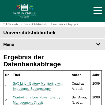
S
S
t
p
a
r
r
i
t
n
TU Chemnitz
Universitätsbibliothek
Universitätsbibliographie
s
g
Universitätsbibliothek
e
e
i
z
t
Menü
u
e
m
a
H
Ergebnis der
u
a
Datenbankabfrage
f
u
r
p
u
Nr.
Titel
Autor
Jahr
t
f
i
SoC Li-ion Battery Monitoring with
Cuadras,
2009
e
1
n
Impedance Spectroscopy
A. et al.
n
h
a
Control for a Low Power Energy
Ben Amor,
2008
2
l
Management Circuit
N. et al.