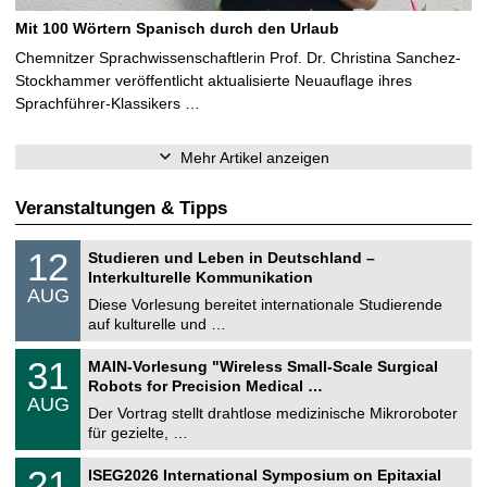
Mit 100 Wörtern Spanisch durch den Urlaub
Chemnitzer Sprachwissenschaftlerin Prof. Dr. Christina Sanchez-
Stockhammer veröffentlicht aktualisierte Neuauflage ihres
Sprachführer-Klassikers …
Mehr Artikel anzeigen
Veranstaltungen & Tipps
S
1
12
Studieren und Leben in Deutschland –
o
2
Interkulturelle Kommunikation
n
.
AUG
s
0
Diese Vorlesung bereitet internationale Studierende
t
8
auf kulturelle und …
i
.
g
2
T
e
3
31
MAIN-Vorlesung "Wireless Small-Scale Surgical
0
U
1
2
Robots for Precision Medical …
C
.
6
AUG
h
0
Der Vortrag stellt drahtlose medizinische Mikroroboter
e
8
für gezielte, …
m
.
n
2
T
i
2
21
ISEG2026 International Symposium on Epitaxial
0
U
t