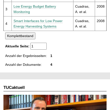
t
Low Energy Budget Battery
Cuadras,
2008
3
Monitoring
A. et al.
Smart Interfaces for Low Power
Cuadras,
2008
4
Energy Harvesting Systems
A. et al.
Aktuelle Seite:
Anzahl der Ergebnisseiten:
1
Anzahl der Dokumente:
4
TUCaktuell