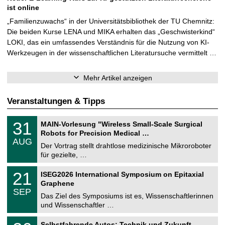
ist online
„Familienzuwachs“ in der Universitätsbibliothek der TU Chemnitz:
Die beiden Kurse LENA und MIKA erhalten das „Geschwisterkind“
LOKI, das ein umfassendes Verständnis für die Nutzung von KI-
Werkzeugen in der wissenschaftlichen Literatursuche vermittelt …
Mehr Artikel anzeigen
Veranstaltungen & Tipps
T
3
31
MAIN-Vorlesung "Wireless Small-Scale Surgical
U
1
Robots for Precision Medical …
C
.
AUG
h
0
Der Vortrag stellt drahtlose medizinische Mikroroboter
e
8
für gezielte, …
m
.
n
2
T
i
2
21
ISEG2026 International Symposium on Epitaxial
0
U
t
1
2
Graphene
C
z
.
6
SEP
h
0
Das Ziel des Symposiums ist es, Wissenschaftlerinnen
e
9
und Wissenschaftler …
m
.
n
2
T
i
2
Selbstfahrende Autos: Technik und Zukunft