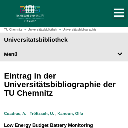
S
S
t
p
a
r
r
i
t
n
TU Chemnitz
Universitätsbibliothek
Universitätsbibliographie
s
g
Universitätsbibliothek
e
e
i
z
t
Menü
u
e
m
a
H
u
a
Eintrag in der
f
u
Universitätsbibliographie der
r
p
TU Chemnitz
u
t
f
i
e
n
n
h
Cuadras, A.
;
Tröltzsch, U.
;
Kanoun, Olfa
a
l
Low Energy Budget Battery Monitoring