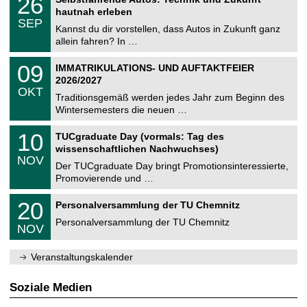
26
0
U
t
6
2
hautnah erleben
C
z
.
6
SEP
h
0
Kannst du dir vorstellen, dass Autos in Zukunft ganz
e
9
allein fahren? In …
m
.
n
2
T
i
0
09
IMMATRIKULATIONS- UND AUFTAKTFEIER
0
U
t
9
2
2026/2027
C
z
.
6
OKT
h
1
Traditionsgemäß werden jedes Jahr zum Beginn des
e
0
Wintersemesters die neuen …
m
.
n
2
Z
i
1
10
TUCgraduate Day (vormals: Tag des
0
e
t
0
2
wissenschaftlichen Nachwuchses)
n
z
.
6
NOV
t
1
Der TUCgraduate Day bringt Promotionsinteressierte,
r
1
Promovierende und …
u
.
m
2
T
f
2
20
Personalversammlung der TU Chemnitz
0
U
ü
0
2
C
r
Personalversammlung der TU Chemnitz
.
6
NOV
h
d
1
e
e
1
m
n
.
Veranstaltungskalender
n
w
2
i
i
0
t
s
2
Soziale Medien
z
s
6
e