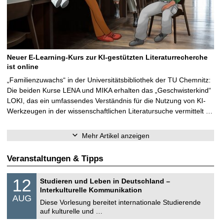
Neuer E-Learning-Kurs zur KI-gestützten Literaturrecherche
ist online
„Familienzuwachs“ in der Universitätsbibliothek der TU Chemnitz:
Die beiden Kurse LENA und MIKA erhalten das „Geschwisterkind“
LOKI, das ein umfassendes Verständnis für die Nutzung von KI-
Werkzeugen in der wissenschaftlichen Literatursuche vermittelt …
Mehr Artikel anzeigen
Veranstaltungen & Tipps
S
1
12
Studieren und Leben in Deutschland –
o
2
Interkulturelle Kommunikation
n
.
AUG
s
0
Diese Vorlesung bereitet internationale Studierende
t
8
auf kulturelle und …
i
.
g