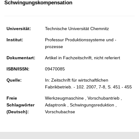
Schwingungskompensation
t
Universität:
Technische Universität Chemnitz
Institut:
Professur Produktionssysteme und -
prozesse
Dokumentart:
Artikel in Fachzeitschrift, nicht referiert
ISBN/ISSN:
09470085
Quelle:
In: Zeitschrift für wirtschaftlichen
Fabrikbetrieb. - 102. 2007, 7-8, S. 451 - 455
Freie
Werkzeugmaschine , Vorschubantrieb ,
Schlagwörter
Adaptronik , Schwingungsreduktion ,
(Deutsch):
Vorschubachse