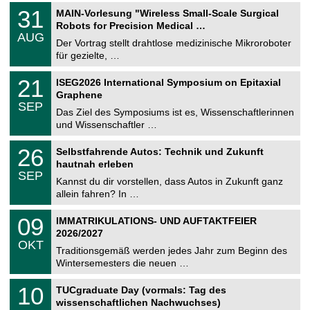
2
T
e
3
31
MAIN-Vorlesung "Wireless Small-Scale Surgical
0
U
1
2
Robots for Precision Medical …
C
.
6
AUG
h
0
Der Vortrag stellt drahtlose medizinische Mikroroboter
e
8
für gezielte, …
m
.
n
2
T
i
2
21
ISEG2026 International Symposium on Epitaxial
0
U
t
1
2
Graphene
C
z
.
6
SEP
h
0
Das Ziel des Symposiums ist es, Wissenschaftlerinnen
e
9
und Wissenschaftler …
m
.
n
2
T
i
2
26
Selbstfahrende Autos: Technik und Zukunft
0
U
t
6
2
hautnah erleben
C
z
.
6
SEP
h
0
Kannst du dir vorstellen, dass Autos in Zukunft ganz
e
9
allein fahren? In …
m
.
n
2
T
i
0
09
IMMATRIKULATIONS- UND AUFTAKTFEIER
0
U
t
9
2
2026/2027
C
z
.
6
OKT
h
1
Traditionsgemäß werden jedes Jahr zum Beginn des
e
0
Wintersemesters die neuen …
m
.
n
2
Z
i
1
10
TUCgraduate Day (vormals: Tag des
0
e
t
0
2
wissenschaftlichen Nachwuchses)
n
z
.