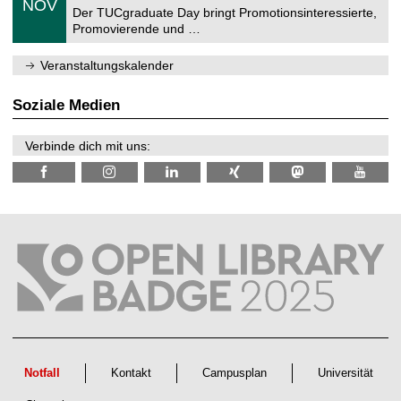
6
NOV
t
1
Der TUCgraduate Day bringt Promotionsinteressierte,
r
1
Promovierende und …
u
.
m
2
f
0
Veranstaltungskalender
ü
2
r
6
d
Soziale Medien
e
n
w
Verbinde dich mit uns:
i
s
s
e
n
s
c
h
a
f
t
l
i
c
h
e
n
Notfall
Kontakt
Campusplan
Universität
N
a