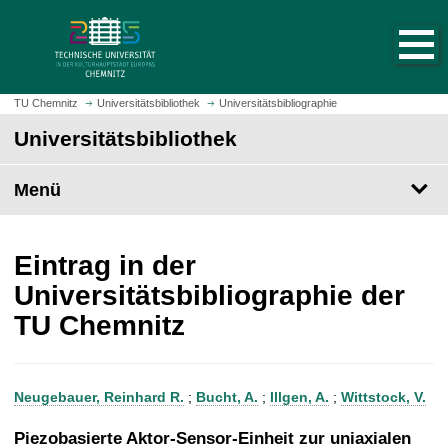
S
S
t
p
a
r
r
i
t
n
TU Chemnitz
Universitätsbibliothek
Universitätsbibliographie
s
g
Universitätsbibliothek
e
e
i
z
t
Menü
u
e
m
a
H
u
a
Eintrag in der
f
u
Universitätsbibliographie der
r
p
TU Chemnitz
u
t
f
i
e
n
n
h
Neugebauer, Reinhard R.
;
Bucht, A.
;
Illgen, A.
;
Wittstock, V.
a
l
Piezobasierte Aktor-Sensor-Einheit zur uniaxialen