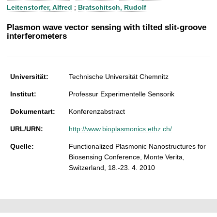
t
Leitenstorfer, Alfred
;
Bratschitsch, Rudolf
Plasmon wave vector sensing with tilted slit-groove
interferometers
Universität:
Technische Universität Chemnitz
Institut:
Professur Experimentelle Sensorik
Dokumentart:
Konferenzabstract
URL/URN:
http://www.bioplasmonics.ethz.ch/
Quelle:
Functionalized Plasmonic Nanostructures for
Biosensing Conference, Monte Verita,
Switzerland, 18.-23. 4. 2010