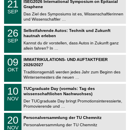
2
21
ISEG2026 International Symposium on Epitaxial
0
U
t
1
2
Graphene
C
z
.
6
SEP
h
0
Das Ziel des Symposiums ist es, Wissenschaftlerinnen
e
9
und Wissenschaftler …
m
.
n
2
T
i
2
26
Selbstfahrende Autos: Technik und Zukunft
0
U
t
6
2
hautnah erleben
C
z
.
6
SEP
h
0
Kannst du dir vorstellen, dass Autos in Zukunft ganz
e
9
allein fahren? In …
m
.
n
2
T
i
0
09
IMMATRIKULATIONS- UND AUFTAKTFEIER
0
U
t
9
2
2026/2027
C
z
.
6
OKT
h
1
Traditionsgemäß werden jedes Jahr zum Beginn des
e
0
Wintersemesters die neuen …
m
.
n
2
Z
i
1
10
TUCgraduate Day (vormals: Tag des
0
e
t
0
2
wissenschaftlichen Nachwuchses)
n
z
.
6
NOV
t
1
Der TUCgraduate Day bringt Promotionsinteressierte,
r
1
Promovierende und …
u
.
m
2
T
f
2
20
Personalversammlung der TU Chemnitz
0
U
ü
0
2
C
r
Personalversammlung der TU Chemnitz
.
6
NOV
h
d
1