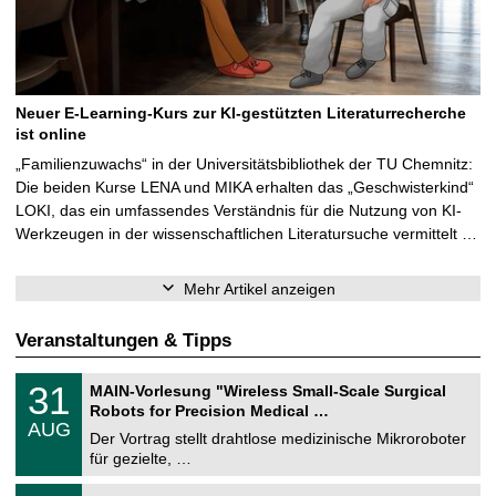
Neuer E-Learning-Kurs zur KI-gestützten Literaturrecherche
ist online
„Familienzuwachs“ in der Universitätsbibliothek der TU Chemnitz:
Die beiden Kurse LENA und MIKA erhalten das „Geschwisterkind“
LOKI, das ein umfassendes Verständnis für die Nutzung von KI-
Werkzeugen in der wissenschaftlichen Literatursuche vermittelt …
Mehr Artikel anzeigen
Veranstaltungen & Tipps
T
3
31
MAIN-Vorlesung "Wireless Small-Scale Surgical
U
1
Robots for Precision Medical …
C
.
AUG
h
0
Der Vortrag stellt drahtlose medizinische Mikroroboter
e
8
für gezielte, …
m
.
n
2
T
i