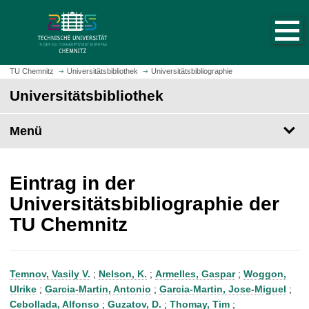
S
S
t
p
a
r
r
i
t
n
TU Chemnitz
Universitätsbibliothek
Universitätsbibliographie
s
g
Universitätsbibliothek
e
e
i
z
t
Menü
u
e
m
a
H
u
a
Eintrag in der
f
u
Universitätsbibliographie der
r
p
TU Chemnitz
u
t
f
i
e
n
n
h
Temnov, Vasily V.
;
Nelson, K.
;
Armelles, Gaspar
;
Woggon,
a
Ulrike
;
Garcia-Martin, Antonio
;
Garcia-Martin, Jose-Miguel
;
l
Cebollada, Alfonso
;
Guzatov, D.
;
Thomay, Tim
;