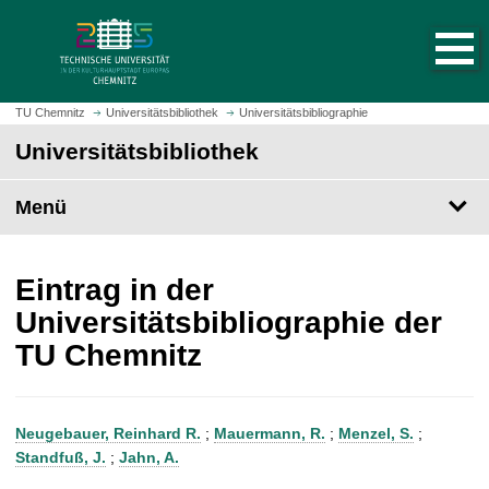
S
S
t
p
a
r
r
i
t
n
TU Chemnitz
Universitätsbibliothek
Universitätsbibliographie
s
g
Universitätsbibliothek
e
e
i
z
t
Menü
u
e
m
a
H
u
a
Eintrag in der
f
u
Universitätsbibliographie der
r
p
TU Chemnitz
u
t
f
i
e
n
n
h
Neugebauer, Reinhard R.
;
Mauermann, R.
;
Menzel, S.
;
a
Standfuß, J.
;
Jahn, A.
l