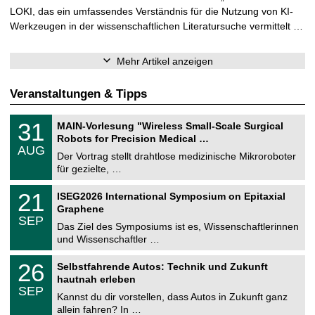
LOKI, das ein umfassendes Verständnis für die Nutzung von KI-
Werkzeugen in der wissenschaftlichen Literatursuche vermittelt …
Mehr Artikel anzeigen
Veranstaltungen & Tipps
T
3
31
MAIN-Vorlesung "Wireless Small-Scale Surgical
U
1
Robots for Precision Medical …
C
.
AUG
h
0
Der Vortrag stellt drahtlose medizinische Mikroroboter
e
8
für gezielte, …
m
.
n
2
T
i
2
21
ISEG2026 International Symposium on Epitaxial
0
U
t
1
2
Graphene
C
z
.
6
SEP
h
0
Das Ziel des Symposiums ist es, Wissenschaftlerinnen
e
9
und Wissenschaftler …
m
.
n
2
T
i
2
26
Selbstfahrende Autos: Technik und Zukunft
0
U
t
6
2
hautnah erleben
C
z
.
6
SEP
h
0
Kannst du dir vorstellen, dass Autos in Zukunft ganz
e
9
allein fahren? In …
m