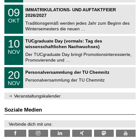
.
n
2
T
i
0
09
IMMATRIKULATIONS- UND AUFTAKTFEIER
0
U
t
9
2
2026/2027
C
z
.
6
OKT
h
1
Traditionsgemäß werden jedes Jahr zum Beginn des
e
0
Wintersemesters die neuen …
m
.
n
2
Z
i
1
10
TUCgraduate Day (vormals: Tag des
0
e
t
0
2
wissenschaftlichen Nachwuchses)
n
z
.
6
NOV
t
1
Der TUCgraduate Day bringt Promotionsinteressierte,
r
1
Promovierende und …
u
.
m
2
T
f
2
20
Personalversammlung der TU Chemnitz
0
U
ü
0
2
C
r
Personalversammlung der TU Chemnitz
.
6
NOV
h
d
1
e
e
1
m
n
.
Veranstaltungskalender
n
w
2
i
i
0
t
s
2
Soziale Medien
z
s
6
e
n
Verbinde dich mit uns:
s
c
h