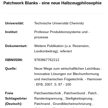
t
Patchwork Blanks - eine neue Halbzeugphilosophie
Universität:
Technische Universität Chemnitz
Institut:
Professur Produktionssysteme und -
prozesse
Dokumentart:
Weitere Publikation (u.a. Rezension,
Lexikonbeitrag), referiert
ISBN/ISSN:
9783867762212
Quelle:
Neue Wege zum wirtschaftlichen Leichtbau :
Innovative Lösungen zur Blechumformung
und mechanischen Fügetechnik. - Hannover
: EFB, 2007, S. 87 - 100
Freie
Patchworktechnik , Patchverbund , Patch ,
Schlagwörter
Randentspannung , Steifigkeitssprung ,
(Deutsch):
Patchrand , Grundblecheinschnürung ,