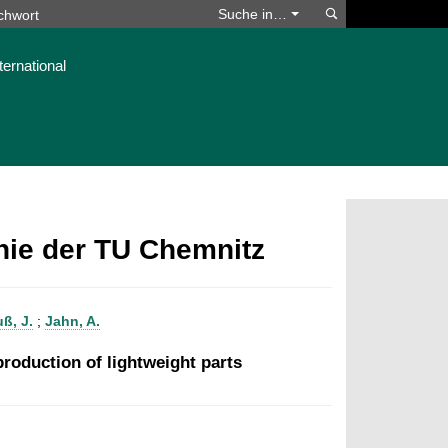
Suchen
Suche in…
ternational
phie der TU Chemnitz
ß, J.
;
Jahn, A.
roduction of lightweight parts