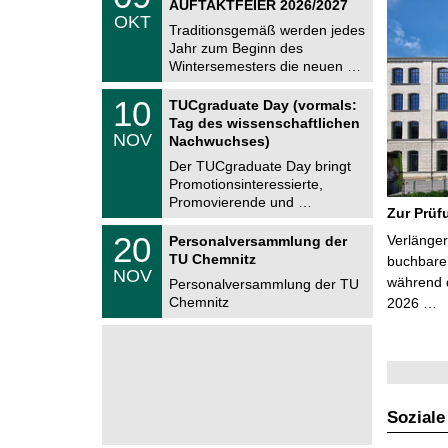
AUFTAKTFEIER 2026/2027
C
.
OKT
h
1
Traditionsgemäß werden jedes
e
0
Jahr zum Beginn des
m
.
Wintersemesters die neuen …
n
2
i
0
Z
t
1
10
2
TUCgraduate Day (vormals:
e
z
0
6
Tag des wissenschaftlichen
n
.
NOV
t
Nachwuchses)
1
r
1
Der TUCgraduate Day bringt
u
.
Promotionsinteressierte,
m
2
f
Promovierende und …
0
Zur Prüf
ü
2
r
T
6
2
20
Verlänger
Personalversammlung der
d
U
0
TU Chemnitz
e
C
buchbare 
.
NOV
n
h
während d
1
Personalversammlung der TU
w
e
1
Chemnitz
2026 …
i
m
.
s
n
2
s
i
0
e
t
2
n
z
6
s
c
h
Soziale
a
f