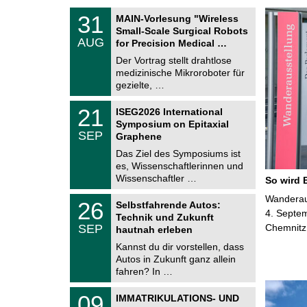
T
3
31
MAIN-Vorlesung "Wireless
U
1
Small-Scale Surgical Robots
C
.
AUG
h
for Precision Medical …
0
e
8
Der Vortrag stellt drahtlose
m
.
medizinische Mikroroboter für
n
2
i
gezielte, …
0
t
2
z
T
6
2
21
ISEG2026 International
U
1
Symposium on Epitaxial
C
.
SEP
h
Graphene
0
e
9
Das Ziel des Symposiums ist
m
.
es, Wissenschaftlerinnen und
n
2
i
Wissenschaftler …
So wird 
0
t
2
z
T
Wanderaus
6
2
26
Selbstfahrende Autos:
U
6
4. Septem
Technik und Zukunft
C
.
SEP
Chemnitz
h
hautnah erleben
0
e
9
Kannst du dir vorstellen, dass
m
.
Autos in Zukunft ganz allein
n
2
i
fahren? In …
0
t
2
z
T
6
0
09
IMMATRIKULATIONS- UND
U
9