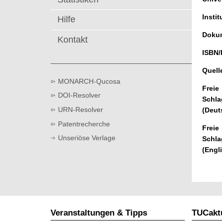
t
Instit
Hilfe
Dokum
Kontakt
ISBN/
Quell
MONARCH-Qucosa
Freie
DOI-Resolver
Schla
URN-Resolver
(Deut
Patentrecherche
Freie
Unseriöse Verlage
Schla
(Engl
Veranstaltungen & Tipps
TUCaktu