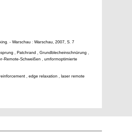
king. - Warschau : Warschau, 2007, S. 7
tssprung , Patchrand , Grundblecheinschnürung ,
ser-Remote-Schweißen , umformoptimierte
einforcement , edge relaxation , laser remote