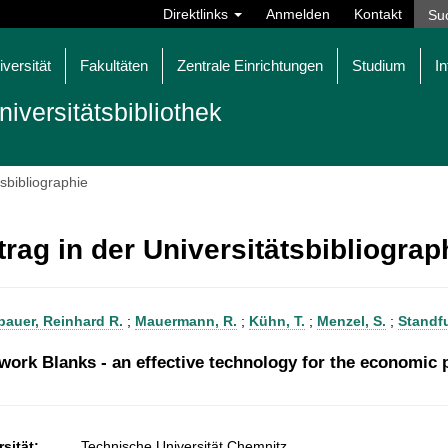
Direktlinks
Anmelden
Kontakt
iversität
Fakultäten
Zentrale Einrichtungen
Studium
In
niversitätsbibliothek
tsbibliographie
trag in der Universitätsbibliogra
auer, Reinhard R.
;
Mauermann, R.
;
Kühn, T.
;
Menzel, S.
;
Standfu
work Blanks - an effective technology for the economic p
sität:
Technische Universität Chemnitz