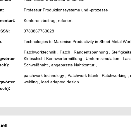
ut:
Professur Produktionssysteme und -prozesse
entart:
Konferenzbeitrag, referiert
ISSN:
9783867763028
e:
Technologies to Maximise Productivity in Sheet Metal Wor
Patchworktechnik , Patch , Randentspannung , Steifigkei
gwörter
Klebschicht-Kennwertermittlung , Umformsimulation , La
sch):
Schweißnaht , angepasste Nahtkontur ,
patchwork technology , Patchwork Blank , Patchworking , r
gwörter
welding , load adapted design
isch):
ell